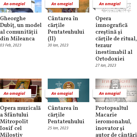
An omagial
An omagial
An omagial
Gheorghe
Cântarea în
Opera
Dubiț, un model
cărțile
imnografică
al comunității
Pentateuhului
creştină şi
din Mileanca
(II)
cărţile de ritual,
tezaur
03 Feb, 2023
30 Ian, 2023
inestimabil al
Ortodoxiei
27 Ian, 2023
An omagial
An omagial
An omagial
Opera muzicală
Cântarea în
Protopsaltul
a Sfântului
cărțile
Macarie
Mitropolit
Pentateuhului
ieromonahul,
Iosif cel
inovator şi
25 Ian, 2023
Milostiv
autor de cântări