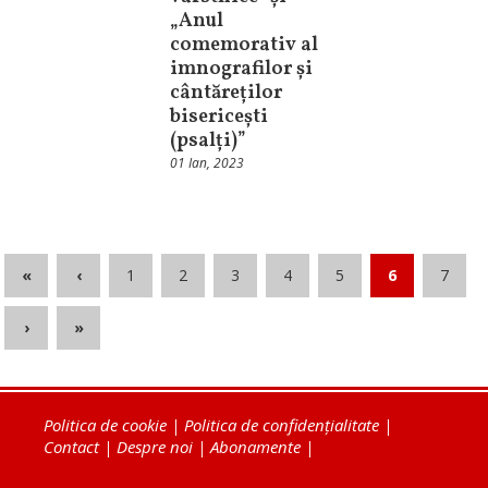
„Anul
comemorativ al
imnografilor și
cântăreților
bisericești
(psalți)”
01 Ian, 2023
«
‹
1
2
3
4
5
6
7
›
»
Politica de cookie
|
Politica de confidențialitate
|
Contact
|
Despre noi
|
Abonamente
|