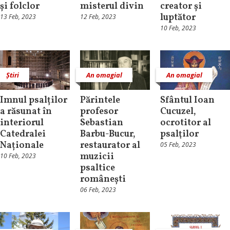
și folclor
misterul divin
creator și
luptător
13 Feb, 2023
12 Feb, 2023
10 Feb, 2023
Știri
An omagial
An omagial
Imnul psalților
Părintele
Sfântul Ioan
a răsunat în
profesor
Cucuzel,
interiorul
Sebastian
ocrotitor al
Catedralei
Barbu-Bucur,
psalţilor
Naționale
restaurator al
05 Feb, 2023
muzicii
10 Feb, 2023
psaltice
românești
06 Feb, 2023