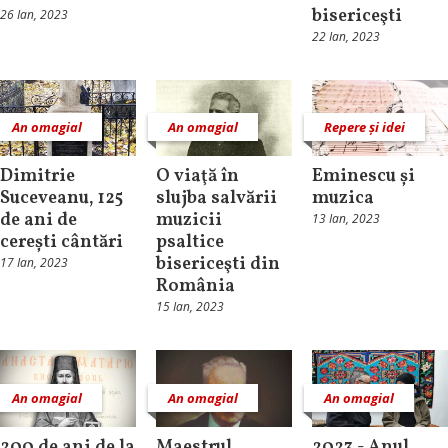
bisericeşti
26 Ian, 2023
22 Ian, 2023
An omagial
An omagial
Repere și idei
Dimitrie
O viaţă în
Eminescu și
Suceveanu, 125
slujba salvării
muzica
de ani de
muzicii
13 Ian, 2023
cerești cântări
psaltice
bisericeşti din
17 Ian, 2023
România
15 Ian, 2023
An omagial
An omagial
An omagial
200 de ani de la
Maestrul
2023 - Anul