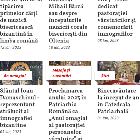
tipărirea
Mihail Bârcă
dedicat
primelor cărți
sau despre
pastorației
de muzică
începuturile
vârstnicilor și
bisericească
muzicii corale
comemorării
bizantină în
bisericeşti din
imnografilor
limba română
Oltenia
08 Ian, 2023
12 Ian, 2023
10 Ian, 2023
Mesaje și
An omagial
cuvântări
Știri
Sfântul Ioan
Proclamarea
Binecuvântare
Damaschinul -
anului 2023 în
la început de an
reprezentant
Patriarhia
în Catedrala
strălucit al
Română ca
Patriarhală
imnografiei
„Anul omagial
01 Ian, 2023
bizantine
al pastorației
persoanelor
03 Ian, 2023
vârstnice” și