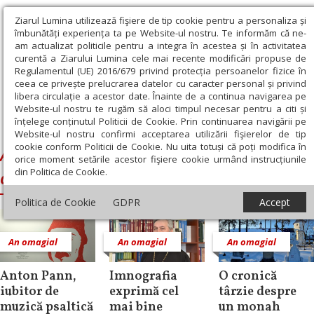
Ziarul Lumina utilizează fişiere de tip cookie pentru a personaliza și
îmbunătăți experiența ta pe Website-ul nostru. Te informăm că ne-
am actualizat politicile pentru a integra în acestea și în activitatea
curentă a Ziarului Lumina cele mai recente modificări propuse de
Regulamentul (UE) 2016/679 privind protecția persoanelor fizice în
ceea ce privește prelucrarea datelor cu caracter personal și privind
libera circulație a acestor date. Înainte de a continua navigarea pe
Website-ul nostru te rugăm să aloci timpul necesar pentru a citi și
Ziarul Lumina
›
Anul comemorativ al imnografilor și cântăreților
înțelege conținutul Politicii de Cookie. Prin continuarea navigării pe
bisericești
Website-ul nostru confirmi acceptarea utilizării fişierelor de tip
cookie conform Politicii de Cookie. Nu uita totuși că poți modifica în
Anul comemorativ al imnografilor și
orice moment setările acestor fişiere cookie urmând instrucțiunile
din Politica de Cookie.
cântăreților bisericești
Politica de Cookie
GDPR
Accept
An omagial
An omagial
An omagial
Anton Pann,
Imnografia
O cronică
iubitor de
exprimă cel
târzie despre
muzică psaltică
mai bine
un monah