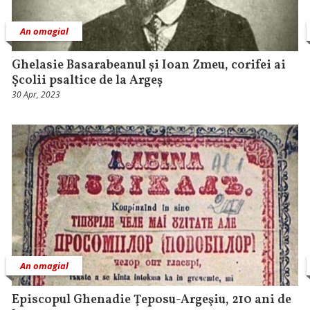
An omagial
Ghelasie Basarabeanul și Ioan Zmeu, corifei ai
Școlii psaltice de la Argeș
30 Apr, 2023
An omagial
Episcopul Ghenadie Ţeposu-Argeşiu, 210 ani de