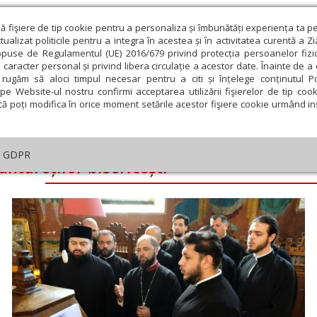
ză fişiere de tip cookie pentru a personaliza și îmbunătăți experiența ta p
alizat politicile pentru a integra în acestea și în activitatea curentă a Z
opuse de Regulamentul (UE) 2016/679 privind protecția persoanelor fizi
 caracter personal și privind libera circulație a acestor date. Înainte de 
eologie și spiritualitate
Educaţie și Cultură
Societate
rugăm să aloci timpul necesar pentru a citi și înțelege conținutul Pol
pe Website-ul nostru confirmi acceptarea utilizării fişierelor de tip cook
că poți modifica în orice moment setările acestor fişiere cookie urmând ins
icești
GDPR
ntăreților bisericești