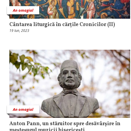
An omagial
Cântarea liturgică în cărțile Cronicilor (II)
19 Iun, 2023
An omagial
Anton Pann, un stăruitor spre desăvârșire în
meșteșugul muzicii bisericești