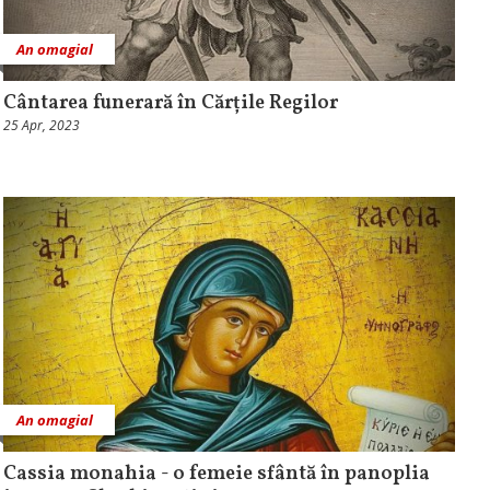
An omagial
Cântarea funerară în Cărțile Regilor
25 Apr, 2023
An omagial
Cassia monahia - o femeie sfântă în panoplia