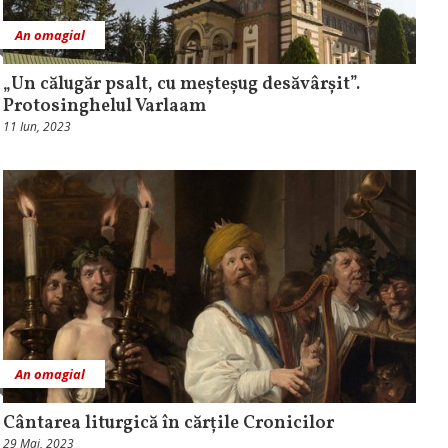
An omagial
„Un călugăr psalt, cu meșteșug desăvârșit”.
Protosinghelul Varlaam
11 Iun, 2023
An omagial
Cântarea liturgică în cărțile Cronicilor
29 Mai, 2023