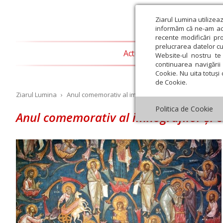
Ziarul Lumina utilizea
informăm că ne-am actu
recente modificări pr
prelucrarea datelor cu
Actualitate religioasă
T
Website-ul nostru te 
continuarea navigării 
Cookie. Nu uita totuși 
de Cookie.
Ziarul Lumina
›
Anul comemorativ al imnografilor și cântăreților biser
Politica de Cookie
Anul comemorativ al imnografilor și câ