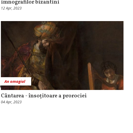
imnografilor bizantini
12 Apr, 2023
An omagial
Cântarea - însoțitoare a prorociei
04 Apr, 2023