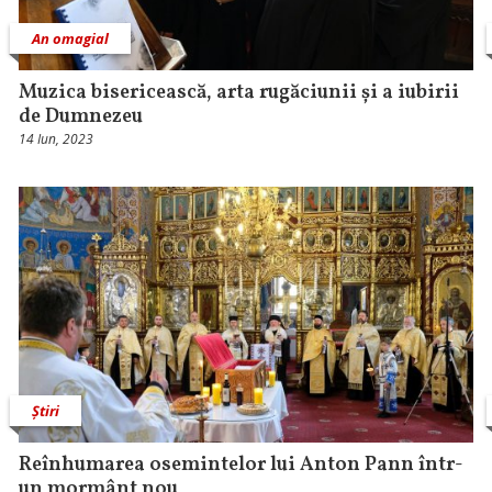
An omagial
Muzica bisericească, arta rugăciunii și a iubirii
de Dumnezeu
14 Iun, 2023
Știri
Reînhumarea osemintelor lui Anton Pann într-
un mormânt nou