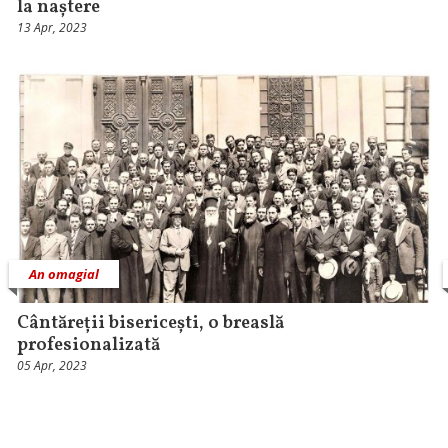
la naștere
13 Apr, 2023
An omagial
Cântăreții bisericești, o breaslă
profesionalizată
05 Apr, 2023