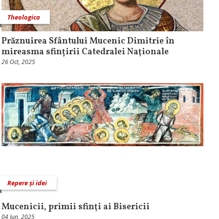
Theologica
Prăznuirea Sfântului Mucenic Dimitrie în
mireasma sfințirii Catedralei Naţionale
26 Oct, 2025
Repere și idei
Mucenicii, primii sfinţi ai Bisericii
04 Iun, 2025