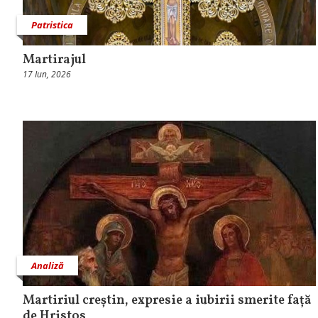
Patristica
Martirajul
17 Iun, 2026
Analiză
Martiriul creștin, expresie a iubirii smerite față
de Hristos