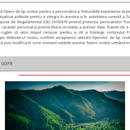
ză fişiere de tip cookie pentru a personaliza și îmbunătăți experiența ta p
alizat politicile pentru a integra în acestea și în activitatea curentă a Z
opuse de Regulamentul (UE) 2016/679 privind protecția persoanelor fizi
 caracter personal și privind libera circulație a acestor date. Înainte de 
eologie și spiritualitate
Educaţie și Cultură
Societate
rugăm să aloci timpul necesar pentru a citi și înțelege conținutul Pol
pe Website-ul nostru confirmi acceptarea utilizării fişierelor de tip cook
că poți modifica în orice moment setările acestor fişiere cookie urmând ins
GDPR