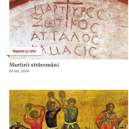
Repere și idei
Martirii străromâni
05 Iun, 2024