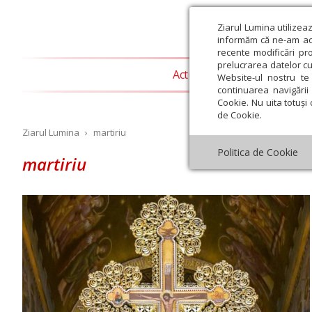
Ziarul Lumina utilizea
informăm că ne-am actu
recente modificări pr
prelucrarea datelor cu
Actualitate religioasă
T
Website-ul nostru te 
continuarea navigării 
Cookie. Nu uita totuși 
de Cookie.
Ziarul Lumina
›
martiriu
Politica de Cookie
martiriu