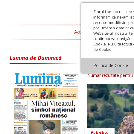
Ziarul Lumina utilizea
informăm că ne-am actu
recente modificări pr
prelucrarea datelor cu
Actualitate religioasă
T
Website-ul nostru te 
continuarea navigării 
Cookie. Nu uita totuși 
de Cookie.
Lumina de Duminică
Arhiva ziar Z
Politica de Cookie
Numar rezultate pentru
Patristica