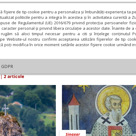
ză fişiere de tip cookie pentru a personaliza și îmbunătăți experiența ta p
alizat politicile pentru a integra în acestea și în activitatea curentă a Z
opuse de Regulamentul (UE) 2016/679 privind protecția persoanelor fizi
 caracter personal și privind libera circulație a acestor date. Înainte de 
eologie și spiritualitate
Educaţie și Cultură
Societate
rugăm să aloci timpul necesar pentru a citi și înțelege conținutul Pol
pe Website-ul nostru confirmi acceptarea utilizării fişierelor de tip cook
că poți modifica în orice moment setările acestor fişiere cookie urmând ins
iarul Lumina din 17 Mai 2025
GDPR
|
2 articole
Sinaxar