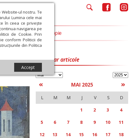
e Website-ul nostru. Te
iarului Lumina cele mai
ce în ceea ce privește
a continua navigarea pe
Opinii
Filantropie
iticii de Cookie. Prin
ie conform Politicii de
trucțiunile din Politica
Calendar articole
Accept
«
»
MAI 2025
L
M
M
J
V
S
D
1
2
3
4
5
6
7
8
9
10
11
12
13
14
15
16
17
18