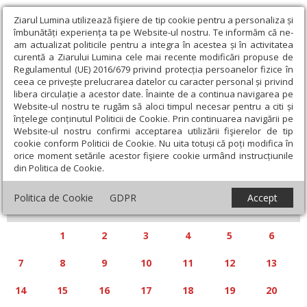
Ziarul Lumina utilizează fişiere de tip cookie pentru a personaliza și
îmbunătăți experiența ta pe Website-ul nostru. Te informăm că ne-
am actualizat politicile pentru a integra în acestea și în activitatea
curentă a Ziarului Lumina cele mai recente modificări propuse de
Regulamentul (UE) 2016/679 privind protecția persoanelor fizice în
ceea ce privește prelucrarea datelor cu caracter personal și privind
libera circulație a acestor date. Înainte de a continua navigarea pe
Website-ul nostru te rugăm să aloci timpul necesar pentru a citi și
Calendar articole
înțelege conținutul Politicii de Cookie. Prin continuarea navigării pe
Website-ul nostru confirmi acceptarea utilizării fişierelor de tip
cookie conform Politicii de Cookie. Nu uita totuși că poți modifica în
orice moment setările acestor fişiere cookie urmând instrucțiunile
din Politica de Cookie.
«
»
APRILIE 2025
Politica de Cookie
GDPR
Accept
L
M
M
J
V
S
D
1
2
3
4
5
6
7
8
9
10
11
12
13
14
15
16
17
18
19
20