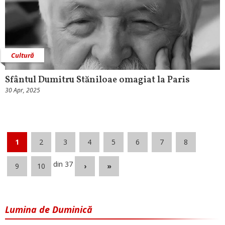
Cultură
Sfântul Dumitru Stăniloae omagiat la Paris
30 Apr, 2025
1
2
3
4
5
6
7
8
din 37
9
10
›
»
Lumina de Duminică