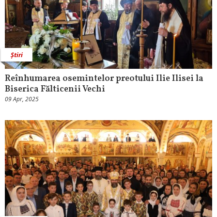
Știri
Reînhumarea osemintelor preotului Ilie Ilisei la
Biserica Fălticenii Vechi
09 Apr, 2025