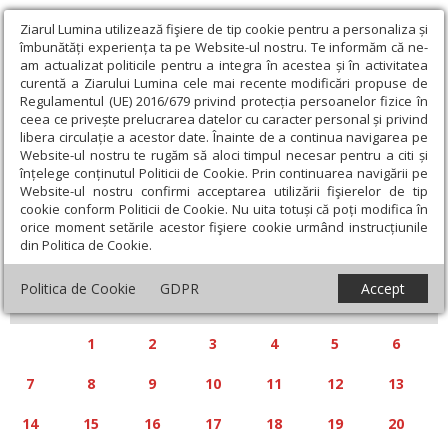
Ziarul Lumina utilizează fişiere de tip cookie pentru a personaliza și
îmbunătăți experiența ta pe Website-ul nostru. Te informăm că ne-
am actualizat politicile pentru a integra în acestea și în activitatea
curentă a Ziarului Lumina cele mai recente modificări propuse de
Regulamentul (UE) 2016/679 privind protecția persoanelor fizice în
ceea ce privește prelucrarea datelor cu caracter personal și privind
libera circulație a acestor date. Înainte de a continua navigarea pe
Website-ul nostru te rugăm să aloci timpul necesar pentru a citi și
Calendar articole
înțelege conținutul Politicii de Cookie. Prin continuarea navigării pe
Website-ul nostru confirmi acceptarea utilizării fişierelor de tip
cookie conform Politicii de Cookie. Nu uita totuși că poți modifica în
orice moment setările acestor fişiere cookie urmând instrucțiunile
din Politica de Cookie.
«
»
APRILIE 2025
Politica de Cookie
GDPR
Accept
L
M
M
J
V
S
D
1
2
3
4
5
6
7
8
9
10
11
12
13
14
15
16
17
18
19
20