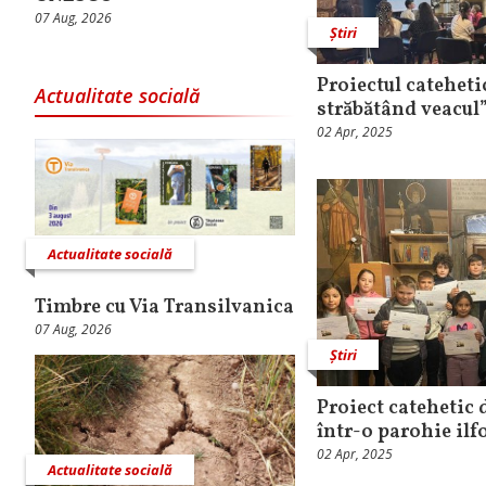
07 Aug, 2026
Știri
Proiectul catehet
Actualitate socială
străbătând veacul”
02 Apr, 2025
Actualitate socială
Timbre cu Via Transilvanica
07 Aug, 2026
Știri
Proiect catehetic 
într-o parohie il
02 Apr, 2025
Actualitate socială