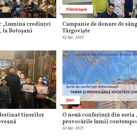
Filantropie
ic „Lumina credinței
Campanie de donare de sâng
, la Botoșani
Târgoviște
02 Apr, 2025
Știri
destinat tinerilor
O nouă conferință din seria „
foveană
provocările lumii contempo
02 Apr, 2025