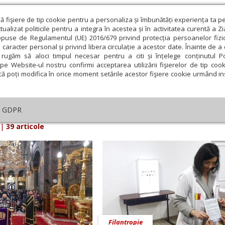
ză fişiere de tip cookie pentru a personaliza și îmbunătăți experiența ta p
alizat politicile pentru a integra în acestea și în activitatea curentă a Z
opuse de Regulamentul (UE) 2016/679 privind protecția persoanelor fizi
 caracter personal și privind libera circulație a acestor date. Înainte de 
eologie și spiritualitate
Educaţie și Cultură
Societate
rugăm să aloci timpul necesar pentru a citi și înțelege conținutul Pol
pe Website-ul nostru confirmi acceptarea utilizării fişierelor de tip cook
că poți modifica în orice moment setările acestor fişiere cookie urmând ins
arul Lumina din 02 Aprilie 2025
GDPR
|
39 articole
Filantropie