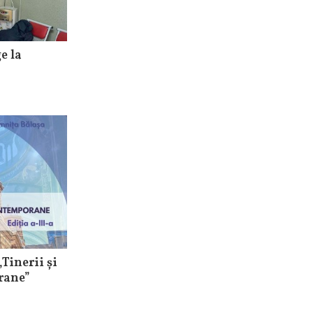
e la
Tinerii și
rane”