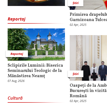
Știri
Primirea drapelulu
Reportaj
Garnizoana Tulce
02 Apr, 2025
Reportaj
Sclipirile Luminii: Biserica
Seminarului Teologic de la
Știri
Mănăstirea Neamț
07 Aug, 2026
Oaspeți de la Amb
București în vizită
Română
Cultură
02 Apr, 2025