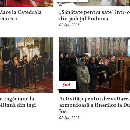
are la Catedrala
„Sănătate pentru sate” într-o
curești
din județul Prahova
02 Apr, 2025
Știri
în rugăciune la
Activități pentru dezvoltare
litană din Iași
armonioasă a tinerilor la D
Jos
02 Apr, 2025