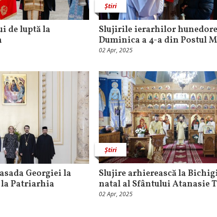
Știri
i de luptă la
Slujirile ierarhilor hunedore
a
Duminica a 4-a din Postul M
02 Apr, 2025
Știri
asada Georgiei la
Slujire arhierească la Bichigi
 la Patriarhia
natal al Sfântului Atanasie
02 Apr, 2025