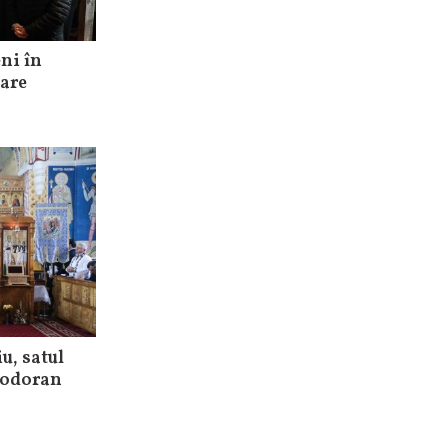
ni în
are
u, satul
 Todoran