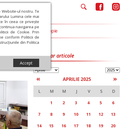
e Website-ul nostru. Te
iarului Lumina cele mai
ce în ceea ce privește
a continua navigarea pe
Opinii
Filantropie
iticii de Cookie. Prin
ie conform Politicii de
trucțiunile din Politica
Calendar articole
Accept
«
»
APRILIE 2025
L
M
M
J
V
S
D
1
2
3
4
5
6
7
8
9
10
11
12
13
14
15
16
17
18
19
20