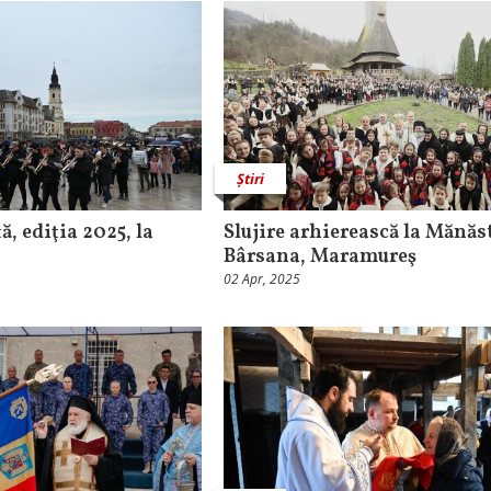
Știri
ă, ediţia 2025, la
Slujire arhierească la Mănăs
Bârsana, Maramureş
02 Apr, 2025