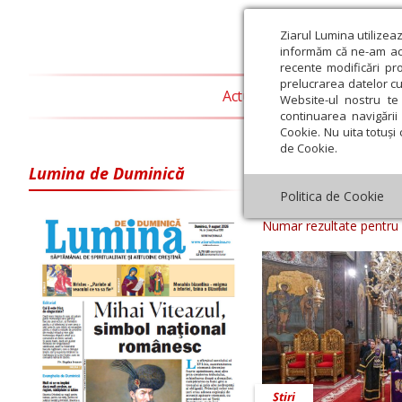
Ziarul Lumina utilizea
informăm că ne-am actu
recente modificări pr
prelucrarea datelor cu
Actualitate religioasă
T
Website-ul nostru te 
continuarea navigării 
Cookie. Nu uita totuși 
de Cookie.
Lumina de Duminică
Arhiva ziar Zi
Politica de Cookie
Numar rezultate pentru
Știri