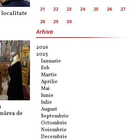
21
22
23
24
25
26
27
 localitate
28
29
30
Arhiva
2026
2025
Ianuarie
Feb
Martie
Aprilie
Mai
Iunie
Iulie
a
August
unărea de
Septembrie
Octombrie
Noiembrie
Decembrie