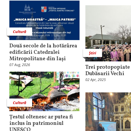
Cultură
Două secole de la hotărârea
edificării Catedralei
Știri
Mitropolitane din Iași
07 Aug, 2026
Trei protopopiate 
Dubăsarii Vechi
02 Apr, 2025
Cultură
Țestul oltenesc ar putea fi
inclus în patrimoniul
UNESCO