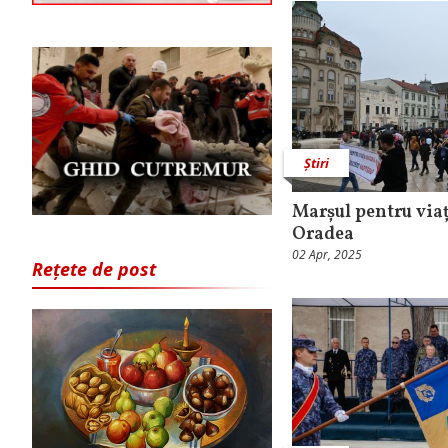
Știri
Marșul pentru viaț
Oradea
02 Apr, 2025
Rețete de post