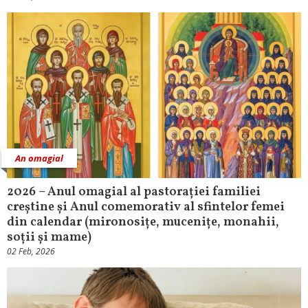
An omagial
2026 – Anul omagial al pastorației familiei
creștine și Anul comemorativ al sfintelor femei
din calendar (mironosițe, mucenițe, monahii,
soții și mame)
02 Feb, 2026