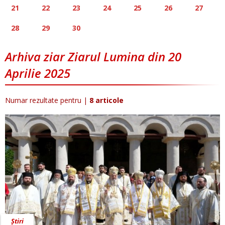
21
22
23
24
25
26
27
28
29
30
Arhiva ziar Ziarul Lumina din 20
Aprilie 2025
Numar rezultate pentru
|
8 articole
Știri