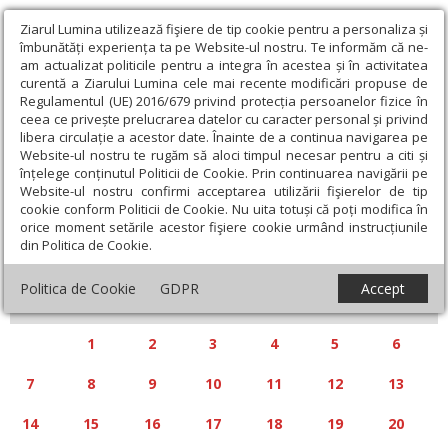
Ziarul Lumina utilizează fişiere de tip cookie pentru a personaliza și
îmbunătăți experiența ta pe Website-ul nostru. Te informăm că ne-
am actualizat politicile pentru a integra în acestea și în activitatea
curentă a Ziarului Lumina cele mai recente modificări propuse de
Regulamentul (UE) 2016/679 privind protecția persoanelor fizice în
ceea ce privește prelucrarea datelor cu caracter personal și privind
libera circulație a acestor date. Înainte de a continua navigarea pe
Website-ul nostru te rugăm să aloci timpul necesar pentru a citi și
Calendar articole
înțelege conținutul Politicii de Cookie. Prin continuarea navigării pe
Website-ul nostru confirmi acceptarea utilizării fişierelor de tip
cookie conform Politicii de Cookie. Nu uita totuși că poți modifica în
orice moment setările acestor fişiere cookie urmând instrucțiunile
din Politica de Cookie.
«
»
APRILIE 2025
Politica de Cookie
GDPR
Accept
L
M
M
J
V
S
D
1
2
3
4
5
6
7
8
9
10
11
12
13
14
15
16
17
18
19
20