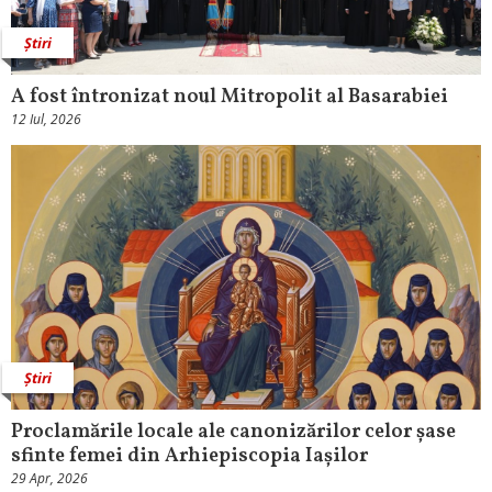
Știri
A fost întronizat noul Mitropolit al Basarabiei
12 Iul, 2026
Știri
Proclamările locale ale canonizărilor celor șase
sfinte femei din Arhiepiscopia Iașilor
29 Apr, 2026