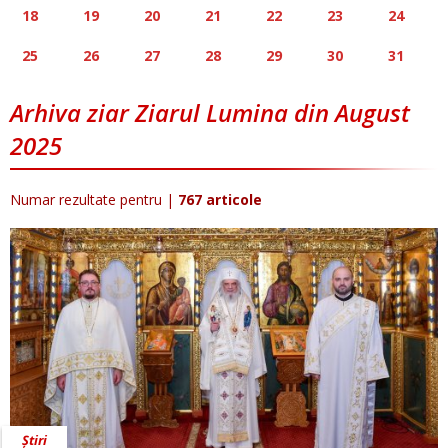
18
19
20
21
22
23
24
25
26
27
28
29
30
31
Arhiva ziar Ziarul Lumina din August
2025
Numar rezultate pentru
|
767 articole
Știri