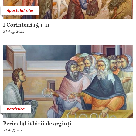
Apostolul zilei
I Corinteni 15, 1-11
31 Aug, 2025
Patristica
Pericolul iubirii de arginți
31 Aug, 2025