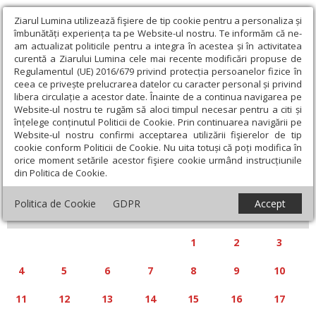
Ziarul Lumina utilizează fişiere de tip cookie pentru a personaliza și
îmbunătăți experiența ta pe Website-ul nostru. Te informăm că ne-
am actualizat politicile pentru a integra în acestea și în activitatea
curentă a Ziarului Lumina cele mai recente modificări propuse de
Regulamentul (UE) 2016/679 privind protecția persoanelor fizice în
ceea ce privește prelucrarea datelor cu caracter personal și privind
libera circulație a acestor date. Înainte de a continua navigarea pe
Website-ul nostru te rugăm să aloci timpul necesar pentru a citi și
Calendar articole
înțelege conținutul Politicii de Cookie. Prin continuarea navigării pe
Website-ul nostru confirmi acceptarea utilizării fişierelor de tip
cookie conform Politicii de Cookie. Nu uita totuși că poți modifica în
orice moment setările acestor fişiere cookie urmând instrucțiunile
din Politica de Cookie.
«
»
AUGUST 2025
Politica de Cookie
GDPR
Accept
L
M
M
J
V
S
D
1
2
3
4
5
6
7
8
9
10
11
12
13
14
15
16
17