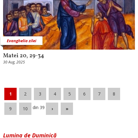
Evanghelia zilei
Matei 20, 29-34
30 Aug, 2025
1
2
3
4
5
6
7
8
din 39
9
10
›
»
Lumina de Duminică