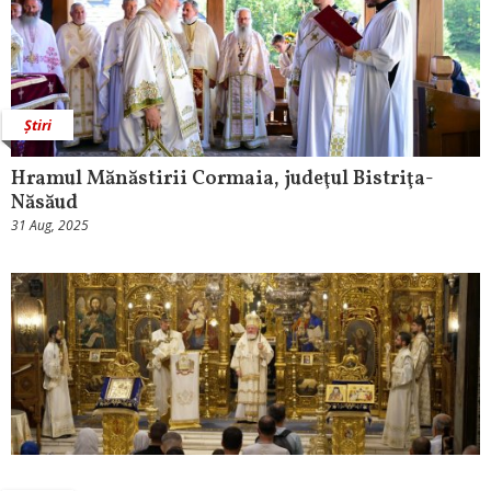
Știri
Hramul Mănăstirii Cormaia, judeţul Bistriţa-
Năsăud
31 Aug, 2025