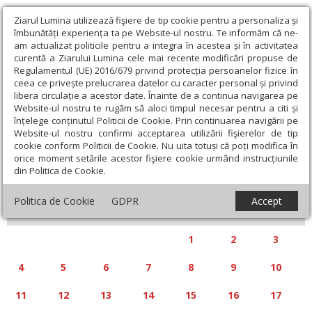
Ziarul Lumina utilizează fişiere de tip cookie pentru a personaliza și
îmbunătăți experiența ta pe Website-ul nostru. Te informăm că ne-
am actualizat politicile pentru a integra în acestea și în activitatea
curentă a Ziarului Lumina cele mai recente modificări propuse de
Regulamentul (UE) 2016/679 privind protecția persoanelor fizice în
ceea ce privește prelucrarea datelor cu caracter personal și privind
libera circulație a acestor date. Înainte de a continua navigarea pe
Website-ul nostru te rugăm să aloci timpul necesar pentru a citi și
Calendar articole
înțelege conținutul Politicii de Cookie. Prin continuarea navigării pe
Website-ul nostru confirmi acceptarea utilizării fişierelor de tip
cookie conform Politicii de Cookie. Nu uita totuși că poți modifica în
orice moment setările acestor fişiere cookie urmând instrucțiunile
din Politica de Cookie.
«
»
AUGUST 2025
Politica de Cookie
GDPR
Accept
L
M
M
J
V
S
D
1
2
3
4
5
6
7
8
9
10
11
12
13
14
15
16
17