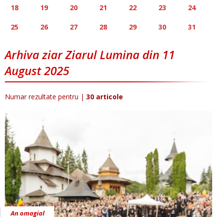
18
19
20
21
22
23
24
25
26
27
28
29
30
31
Arhiva ziar Ziarul Lumina din 11
August 2025
Numar rezultate pentru
|
30 articole
An omagial