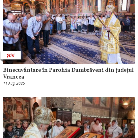
Știri
Binecuvântare în Parohia Dumbrăveni din județul
Vrancea
11 Aug, 2025