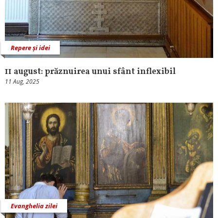
Repere și idei
11 august: prăznuirea unui sfânt inflexibil
11 Aug, 2025
Evanghelia zilei