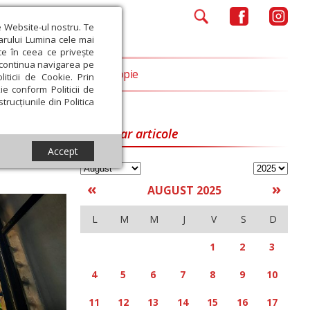
e Website-ul nostru. Te
iarului Lumina cele mai
ce în ceea ce privește
a continua navigarea pe
Opinii
Filantropie
iticii de Cookie. Prin
ie conform Politicii de
trucțiunile din Politica
Calendar articole
Accept
«
»
AUGUST 2025
L
M
M
J
V
S
D
1
2
3
4
5
6
7
8
9
10
11
12
13
14
15
16
17