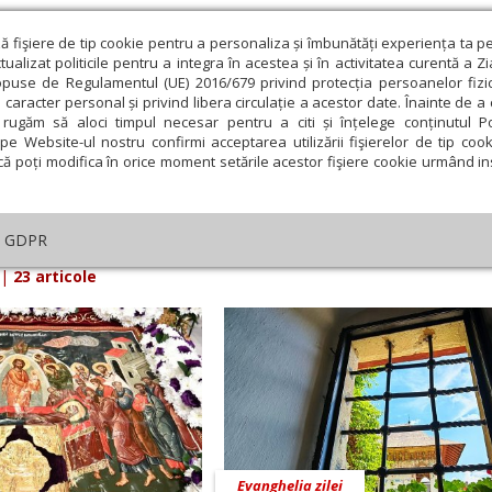
ză fişiere de tip cookie pentru a personaliza și îmbunătăți experiența ta p
alizat politicile pentru a integra în acestea și în activitatea curentă a Z
opuse de Regulamentul (UE) 2016/679 privind protecția persoanelor fizi
 caracter personal și privind libera circulație a acestor date. Înainte de 
eologie și spiritualitate
Educaţie și Cultură
Societate
rugăm să aloci timpul necesar pentru a citi și înțelege conținutul Pol
pe Website-ul nostru confirmi acceptarea utilizării fişierelor de tip cook
că poți modifica în orice moment setările acestor fişiere cookie urmând ins
arul Lumina din 14 August 2025
GDPR
|
23 articole
Evanghelia zilei