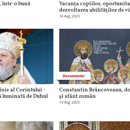
 într-o bună
Vacanța copiilor, oportunita
dezvoltarea abilităților de v
14 Aug, 2025
Documentar
sie al Corintului -
Constantin Brâncoveanu, d
ă luminată de Duhul
și sfânt român
14 Aug, 2025