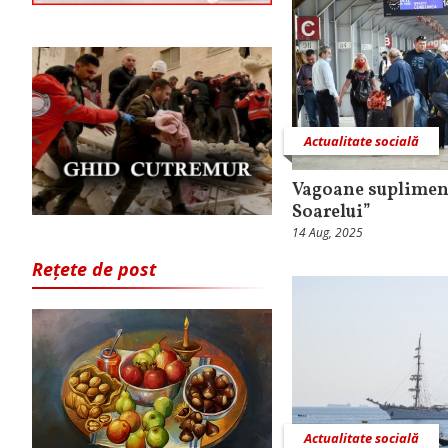
Actualitate socială
Vagoane supliment
Soarelui”
14 Aug, 2025
Rețete de post
Actualitate socială