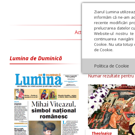
Ziarul Lumina utilizea
informăm că ne-am actu
recente modificări pr
prelucrarea datelor cu
Actualitate religioasă
T
Website-ul nostru te 
continuarea navigării 
Cookie. Nu uita totuși 
de Cookie.
Lumina de Duminică
Arhiva ziar Zi
Politica de Cookie
Numar rezultate pentru
Theologica