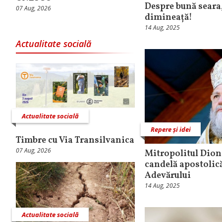
Despre bună seara,
07 Aug, 2026
dimineață!
14 Aug, 2025
Actualitate socială
Actualitate socială
Repere și idei
Timbre cu Via Transilvanica
07 Aug, 2026
Mitropolitul Dioni
candelă apostolic
Adevărului
14 Aug, 2025
Actualitate socială