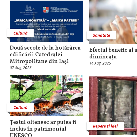
Cultură
Sănătate
Două secole de la hotărârea
Efectul benefic al
edificării Catedralei
dimineața
Mitropolitane din Iași
14 Aug, 2025
07 Aug, 2026
Cultură
Țestul oltenesc ar putea fi
Repere și idei
inclus în patrimoniul
UNESCO