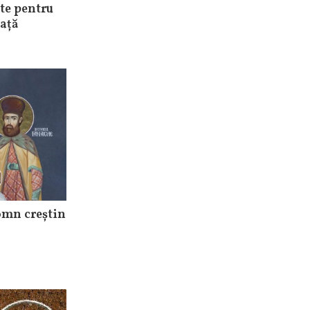
te pentru
iață
omn creștin