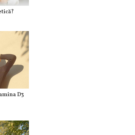
etică?
tamina D3