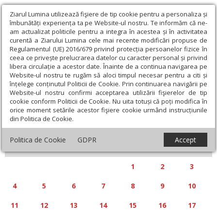
Ziarul Lumina utilizează fişiere de tip cookie pentru a personaliza și
îmbunătăți experiența ta pe Website-ul nostru. Te informăm că ne-
am actualizat politicile pentru a integra în acestea și în activitatea
curentă a Ziarului Lumina cele mai recente modificări propuse de
Regulamentul (UE) 2016/679 privind protecția persoanelor fizice în
ceea ce privește prelucrarea datelor cu caracter personal și privind
libera circulație a acestor date. Înainte de a continua navigarea pe
Website-ul nostru te rugăm să aloci timpul necesar pentru a citi și
Calendar articole
înțelege conținutul Politicii de Cookie. Prin continuarea navigării pe
Website-ul nostru confirmi acceptarea utilizării fişierelor de tip
cookie conform Politicii de Cookie. Nu uita totuși că poți modifica în
orice moment setările acestor fişiere cookie urmând instrucțiunile
din Politica de Cookie.
«
»
AUGUST 2025
Politica de Cookie
GDPR
Accept
L
M
M
J
V
S
D
1
2
3
4
5
6
7
8
9
10
11
12
13
14
15
16
17