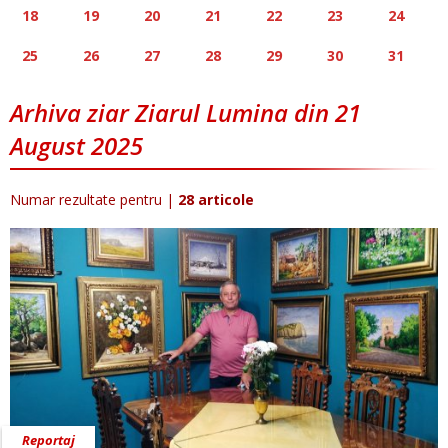
18
19
20
21
22
23
24
25
26
27
28
29
30
31
Arhiva ziar Ziarul Lumina din 21
August 2025
Numar rezultate pentru
|
28 articole
Reportaj