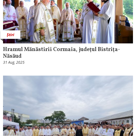
Știri
Hramul Mănăstirii Cormaia, judeţul Bistriţa-
Năsăud
31 Aug, 2025