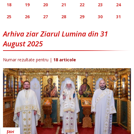
18
19
20
21
22
23
24
25
26
27
28
29
30
31
Arhiva ziar Ziarul Lumina din 31
August 2025
Numar rezultate pentru
|
18 articole
Știri