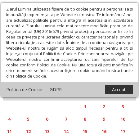
Ziarul Lumina utilizează fişiere de tip cookie pentru a personaliza și
îmbunătăți experiența ta pe Website-ul nostru. Te informăm că ne-
am actualizat politicile pentru a integra în acestea și în activitatea
curentă a Ziarului Lumina cele mai recente modificări propuse de
Regulamentul (UE) 2016/679 privind protecția persoanelor fizice în
ceea ce privește prelucrarea datelor cu caracter personal și privind
libera circulație a acestor date. Înainte de a continua navigarea pe
Website-ul nostru te rugăm să aloci timpul necesar pentru a citi și
Calendar articole
înțelege conținutul Politicii de Cookie. Prin continuarea navigării pe
Website-ul nostru confirmi acceptarea utilizării fişierelor de tip
cookie conform Politicii de Cookie. Nu uita totuși că poți modifica în
orice moment setările acestor fişiere cookie urmând instrucțiunile
din Politica de Cookie.
«
»
AUGUST 2025
Politica de Cookie
GDPR
Accept
L
M
M
J
V
S
D
1
2
3
4
5
6
7
8
9
10
11
12
13
14
15
16
17