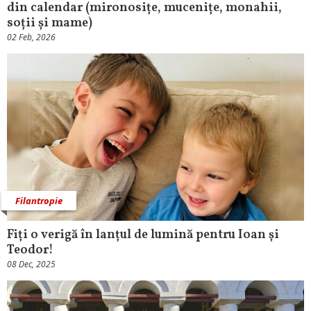
din calendar (mironosițe, mucenițe, monahii,
soții și mame)
02 Feb, 2026
Filantropie
Fiți o verigă în lanțul de lumină pentru Ioan și
Teodor!
08 Dec, 2025