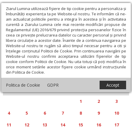
Ziarul Lumina utilizează fişiere de tip cookie pentru a personaliza și
îmbunătăți experiența ta pe Website-ul nostru. Te informăm că ne-
am actualizat politicile pentru a integra în acestea și în activitatea
curentă a Ziarului Lumina cele mai recente modificări propuse de
Regulamentul (UE) 2016/679 privind protecția persoanelor fizice în
ceea ce privește prelucrarea datelor cu caracter personal și privind
libera circulație a acestor date. Înainte de a continua navigarea pe
Website-ul nostru te rugăm să aloci timpul necesar pentru a citi și
Calendar articole
înțelege conținutul Politicii de Cookie. Prin continuarea navigării pe
Website-ul nostru confirmi acceptarea utilizării fişierelor de tip
cookie conform Politicii de Cookie. Nu uita totuși că poți modifica în
orice moment setările acestor fişiere cookie urmând instrucțiunile
din Politica de Cookie.
«
»
AUGUST 2025
Politica de Cookie
GDPR
Accept
L
M
M
J
V
S
D
1
2
3
4
5
6
7
8
9
10
11
12
13
14
15
16
17