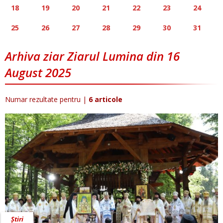
18
19
20
21
22
23
24
25
26
27
28
29
30
31
Arhiva ziar Ziarul Lumina din 16
August 2025
Numar rezultate pentru
|
6 articole
Știri