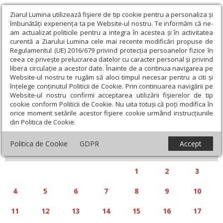
Ziarul Lumina utilizează fişiere de tip cookie pentru a personaliza și
îmbunătăți experiența ta pe Website-ul nostru. Te informăm că ne-
am actualizat politicile pentru a integra în acestea și în activitatea
curentă a Ziarului Lumina cele mai recente modificări propuse de
Regulamentul (UE) 2016/679 privind protecția persoanelor fizice în
ceea ce privește prelucrarea datelor cu caracter personal și privind
libera circulație a acestor date. Înainte de a continua navigarea pe
Website-ul nostru te rugăm să aloci timpul necesar pentru a citi și
Calendar articole
înțelege conținutul Politicii de Cookie. Prin continuarea navigării pe
Website-ul nostru confirmi acceptarea utilizării fişierelor de tip
cookie conform Politicii de Cookie. Nu uita totuși că poți modifica în
orice moment setările acestor fişiere cookie urmând instrucțiunile
din Politica de Cookie.
«
»
AUGUST 2025
Politica de Cookie
GDPR
Accept
L
M
M
J
V
S
D
1
2
3
4
5
6
7
8
9
10
11
12
13
14
15
16
17