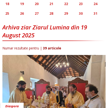
18
19
20
21
22
23
24
25
26
27
28
29
30
31
Arhiva ziar Ziarul Lumina din 19
August 2025
Numar rezultate pentru
|
39 articole
Diaspora