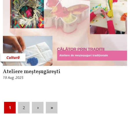
Cultură
Ateliere meșteșugărești
19 Aug, 2025
1
2
›
»