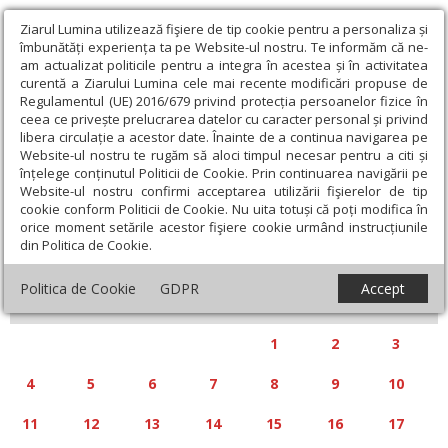
Ziarul Lumina utilizează fişiere de tip cookie pentru a personaliza și
îmbunătăți experiența ta pe Website-ul nostru. Te informăm că ne-
am actualizat politicile pentru a integra în acestea și în activitatea
curentă a Ziarului Lumina cele mai recente modificări propuse de
Regulamentul (UE) 2016/679 privind protecția persoanelor fizice în
ceea ce privește prelucrarea datelor cu caracter personal și privind
libera circulație a acestor date. Înainte de a continua navigarea pe
Website-ul nostru te rugăm să aloci timpul necesar pentru a citi și
Calendar articole
înțelege conținutul Politicii de Cookie. Prin continuarea navigării pe
Website-ul nostru confirmi acceptarea utilizării fişierelor de tip
cookie conform Politicii de Cookie. Nu uita totuși că poți modifica în
orice moment setările acestor fişiere cookie urmând instrucțiunile
din Politica de Cookie.
«
»
AUGUST 2025
Politica de Cookie
GDPR
Accept
L
M
M
J
V
S
D
1
2
3
4
5
6
7
8
9
10
11
12
13
14
15
16
17