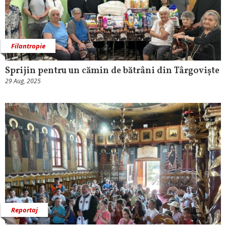
Filantropie
Sprijin pentru un cămin de bătrâni din Târgoviște
29 Aug, 2025
Reportaj