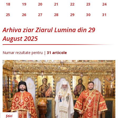
18
19
20
21
22
23
24
25
26
27
28
29
30
31
Arhiva ziar Ziarul Lumina din 29
August 2025
Numar rezultate pentru
|
31 articole
Știri