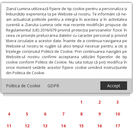
Ziarul Lumina utilizează fişiere de tip cookie pentru a personaliza și
îmbunătăți experiența ta pe Website-ul nostru. Te informăm că ne-
am actualizat politicile pentru a integra în acestea și în activitatea
curentă a Ziarului Lumina cele mai recente modificări propuse de
Regulamentul (UE) 2016/679 privind protecția persoanelor fizice în
ceea ce privește prelucrarea datelor cu caracter personal și privind
libera circulație a acestor date. Înainte de a continua navigarea pe
Website-ul nostru te rugăm să aloci timpul necesar pentru a citi și
Calendar articole
înțelege conținutul Politicii de Cookie. Prin continuarea navigării pe
Website-ul nostru confirmi acceptarea utilizării fişierelor de tip
cookie conform Politicii de Cookie. Nu uita totuși că poți modifica în
orice moment setările acestor fişiere cookie urmând instrucțiunile
din Politica de Cookie.
«
»
AUGUST 2025
Politica de Cookie
GDPR
Accept
L
M
M
J
V
S
D
1
2
3
4
5
6
7
8
9
10
11
12
13
14
15
16
17