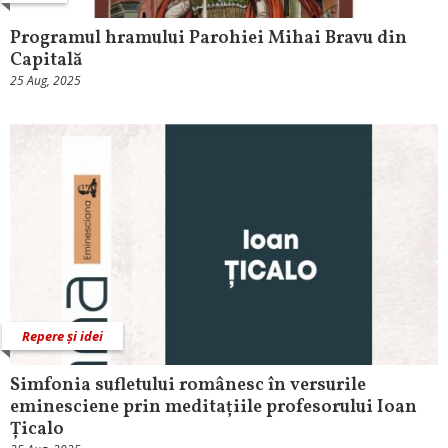
Programul hramului Parohiei Mihai Bravu din
Capitală
25 Aug, 2025
Repere și idei
Simfonia sufletului românesc în versurile
eminesciene prin meditațiile profesorului Ioan
Țicalo