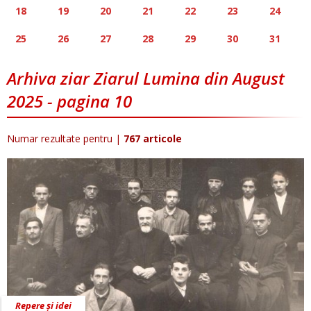
18
19
20
21
22
23
24
25
26
27
28
29
30
31
Arhiva ziar Ziarul Lumina din August
2025 - pagina 10
Numar rezultate pentru
|
767 articole
Repere și idei