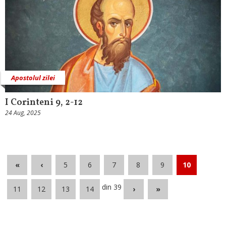
Apostolul zilei
I Corinteni 9, 2-12
24 Aug, 2025
«
‹
5
6
7
8
9
10
din 39
11
12
13
14
›
»