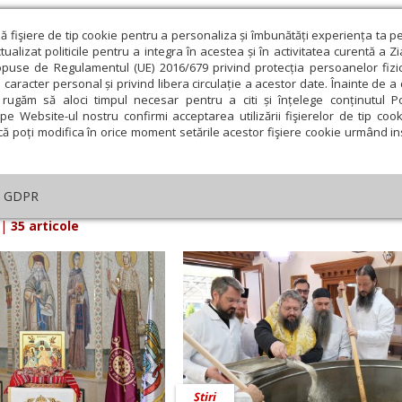
ză fişiere de tip cookie pentru a personaliza și îmbunătăți experiența ta p
alizat politicile pentru a integra în acestea și în activitatea curentă a Z
opuse de Regulamentul (UE) 2016/679 privind protecția persoanelor fizi
 caracter personal și privind libera circulație a acestor date. Înainte de 
eologie și spiritualitate
Educaţie și Cultură
Societate
rugăm să aloci timpul necesar pentru a citi și înțelege conținutul Pol
pe Website-ul nostru confirmi acceptarea utilizării fişierelor de tip cook
că poți modifica în orice moment setările acestor fişiere cookie urmând ins
arul Lumina din 16 Aprilie 2025
GDPR
|
35 articole
Știri