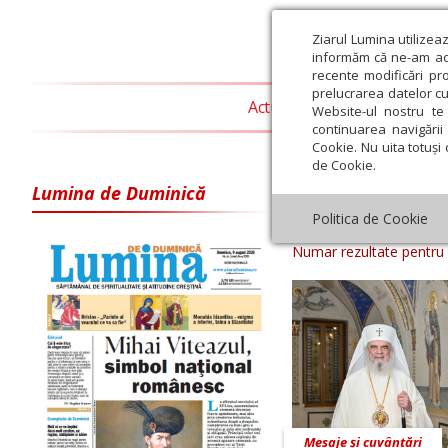
Ziarul Lumina utilizea
informăm că ne-am actu
recente modificări pr
prelucrarea datelor cu
Actualitate religioasă
T
Website-ul nostru te 
continuarea navigării 
Cookie. Nu uita totuși 
de Cookie.
Lumina de Duminică
Arhiva ziar Zi
Politica de Cookie
Numar rezultate pentru
Mesaje și cuvântări