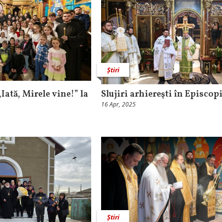
Știri
Iată, Mirele vine!” la
Slujiri arhiereşti în Episcop
16 Apr, 2025
Știri