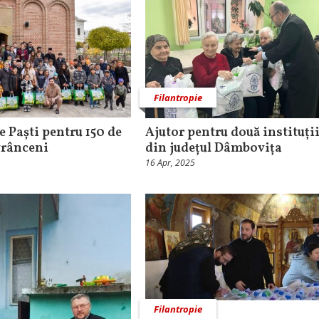
Filantropie
e Paști pentru 150 de
Ajutor pentru două instituții
vrânceni
din județul Dâmbovița
16 Apr, 2025
Filantropie