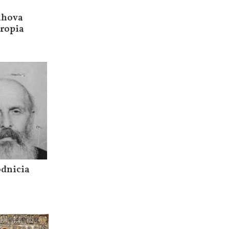
rahova
tropia
odnicia