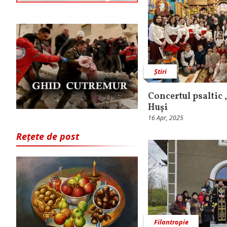
Știri
Concertul psaltic „
Huși
16 Apr, 2025
Rețete de post
Filantropie