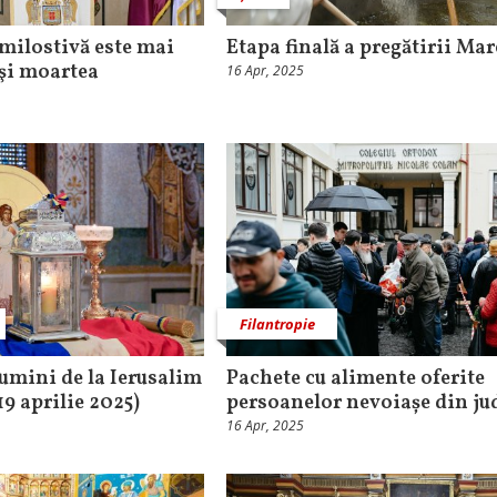
 milostivă este mai
Etapa finală a pregătirii Mar
 şi moartea
16 Apr, 2025
Filantropie
umini de la Ierusalim
Pachete cu alimente oferite
9 aprilie 2025)
persoanelor nevoiașe din jud
16 Apr, 2025