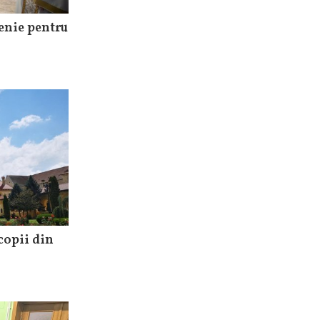
enie pentru
copii din