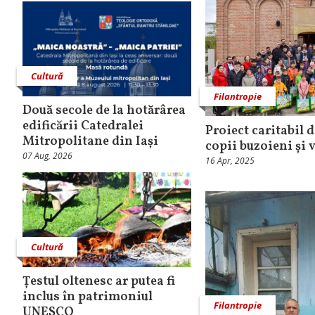
Cultură
Filantropie
Două secole de la hotărârea
edificării Catedralei
Proiect caritabil d
Mitropolitane din Iași
copii buzoieni și 
07 Aug, 2026
16 Apr, 2025
Cultură
Țestul oltenesc ar putea fi
inclus în patrimoniul
Filantropie
UNESCO