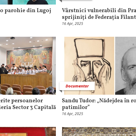
 o parohie din Lugoj
Vârstnici vulnerabili din P
sprijiniți de Federația Filan
16 Apr, 2025
Documentar
erite persoanelor
Sandu Tudor: „Nădejdea în r
eria Sector 3 Capitală
patimilor”
16 Apr, 2025