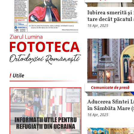
Iubirea smerită şi
tare decât păcatul
16 Apr, 2025
!
Utile
Comunicate de presă
Aducerea Sfintei L
în Sâmbăta Mare (1
16 Apr, 2025