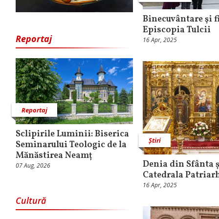
Binecuvântare şi f
Episcopia Tulcii
Reportaj
16 Apr, 2025
Reportaj
Sclipirile Luminii: Biserica
Știri
Seminarului Teologic de la
Mănăstirea Neamț
Denia din Sfânta ș
07 Aug, 2026
Catedrala Patriar
16 Apr, 2025
Cultură