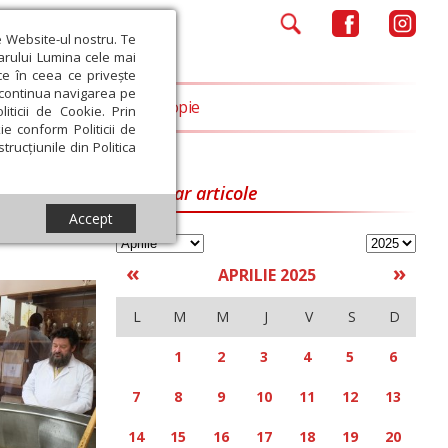
e Website-ul nostru. Te
iarului Lumina cele mai
ce în ceea ce privește
a continua navigarea pe
Opinii
Filantropie
iticii de Cookie. Prin
ie conform Politicii de
trucțiunile din Politica
Calendar articole
Accept
«
»
APRILIE 2025
L
M
M
J
V
S
D
1
2
3
4
5
6
7
8
9
10
11
12
13
14
15
16
17
18
19
20