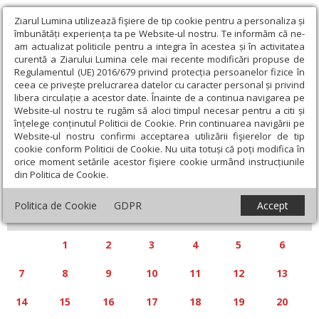
Ziarul Lumina utilizează fişiere de tip cookie pentru a personaliza și
îmbunătăți experiența ta pe Website-ul nostru. Te informăm că ne-
am actualizat politicile pentru a integra în acestea și în activitatea
curentă a Ziarului Lumina cele mai recente modificări propuse de
Regulamentul (UE) 2016/679 privind protecția persoanelor fizice în
ceea ce privește prelucrarea datelor cu caracter personal și privind
libera circulație a acestor date. Înainte de a continua navigarea pe
Website-ul nostru te rugăm să aloci timpul necesar pentru a citi și
Calendar articole
înțelege conținutul Politicii de Cookie. Prin continuarea navigării pe
Website-ul nostru confirmi acceptarea utilizării fişierelor de tip
cookie conform Politicii de Cookie. Nu uita totuși că poți modifica în
orice moment setările acestor fişiere cookie urmând instrucțiunile
din Politica de Cookie.
«
»
APRILIE 2025
Politica de Cookie
GDPR
Accept
L
M
M
J
V
S
D
1
2
3
4
5
6
7
8
9
10
11
12
13
14
15
16
17
18
19
20