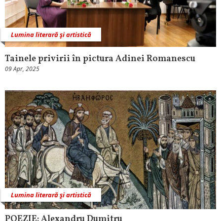
Lumina literară şi artistică
Tainele privirii în pictura Adinei Romanescu
09 Apr, 2025
Lumina literară şi artistică
POEZIE: Alexandru Dumitru