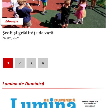
Educaţie
Şcoli şi grădiniţe de vară
16 Mai, 2025
1
2
›
»
Lumina de Duminică