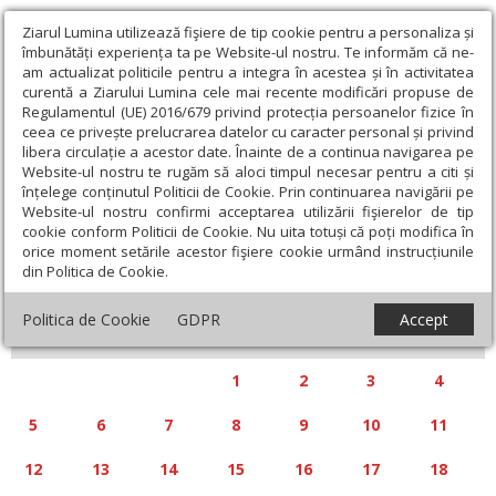
Ziarul Lumina utilizează fişiere de tip cookie pentru a personaliza și
îmbunătăți experiența ta pe Website-ul nostru. Te informăm că ne-
am actualizat politicile pentru a integra în acestea și în activitatea
curentă a Ziarului Lumina cele mai recente modificări propuse de
Regulamentul (UE) 2016/679 privind protecția persoanelor fizice în
ceea ce privește prelucrarea datelor cu caracter personal și privind
libera circulație a acestor date. Înainte de a continua navigarea pe
Website-ul nostru te rugăm să aloci timpul necesar pentru a citi și
Calendar articole
înțelege conținutul Politicii de Cookie. Prin continuarea navigării pe
Website-ul nostru confirmi acceptarea utilizării fişierelor de tip
cookie conform Politicii de Cookie. Nu uita totuși că poți modifica în
orice moment setările acestor fişiere cookie urmând instrucțiunile
din Politica de Cookie.
«
»
MAI 2025
Politica de Cookie
GDPR
Accept
L
M
M
J
V
S
D
1
2
3
4
5
6
7
8
9
10
11
12
13
14
15
16
17
18