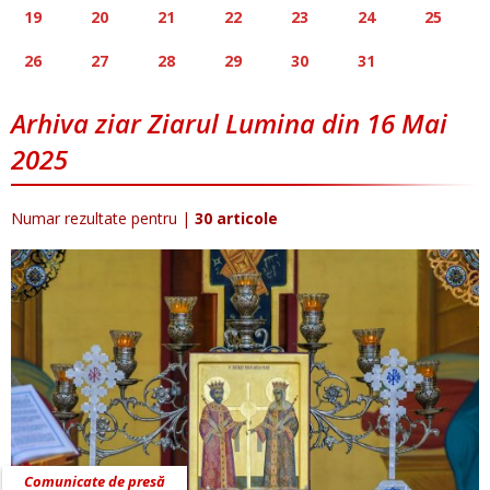
19
20
21
22
23
24
25
26
27
28
29
30
31
Arhiva ziar Ziarul Lumina din 16 Mai
2025
Numar rezultate pentru
|
30 articole
Comunicate de presă