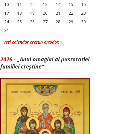
10
11
12
13
14
15
16
17
18
19
20
21
22
23
24
25
26
27
28
29
30
31
Vezi calendar crestin ortodox »
2026 -
„Anul omagial al pastorației
familiei creștine”