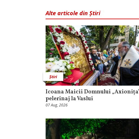
Alte articole din Știri
Știri
Icoana Maicii Domnului „Axionița”
pelerinaj la Vaslui
07 Aug, 2026