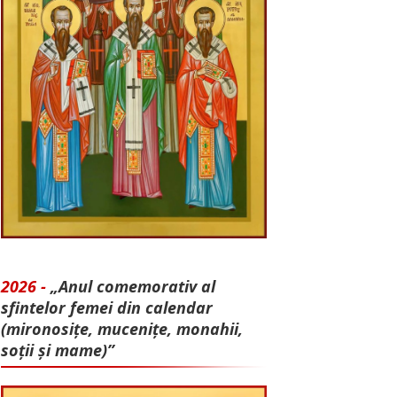
2026 -
„Anul comemorativ al
sfintelor femei din calendar
(mironosițe, mu­cenițe, monahii,
soții și mame)”