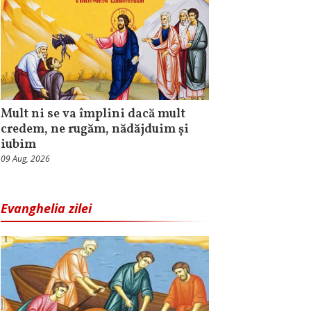
Mult ni se va împlini dacă mult
credem, ne rugăm, nădăjduim și
iubim
09 Aug, 2026
Evanghelia zilei