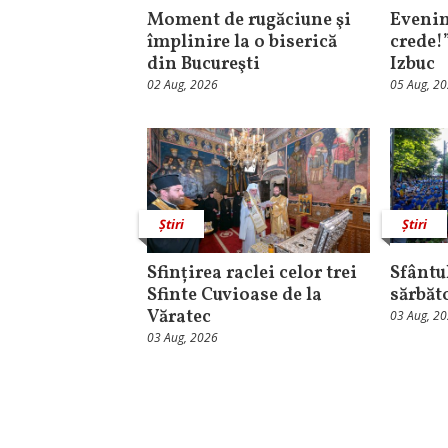
Moment de rugăciune şi
Evenim
împlinire la o biserică
crede!
din Bucureşti
Izbuc
02 Aug, 2026
05 Aug, 2
Știri
Știri
Sfințirea raclei celor trei
Sfântul
Sfinte Cuvioase de la
sărbăt
Văratec
03 Aug, 2
03 Aug, 2026