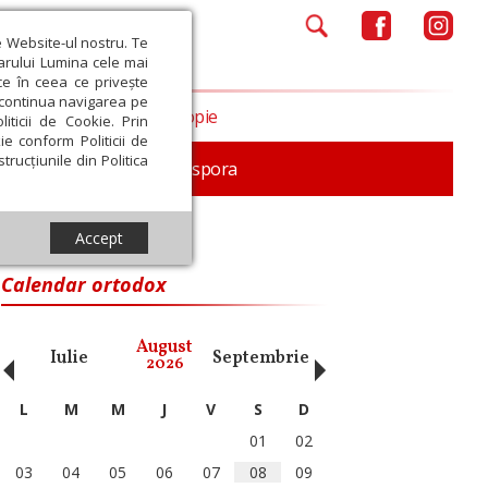
e Website-ul nostru. Te
iarului Lumina cele mai
ce în ceea ce privește
a continua navigarea pe
Opinii
Filantropie
iticii de Cookie. Prin
ie conform Politicii de
trucțiunile din Politica
In memoriam
Diaspora
Accept
Calendar ortodox
‹
›
August
Iulie
Septembrie
Octombrie
Noiembri
2026
L
M
M
J
V
S
D
01
02
03
04
05
06
07
08
09