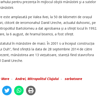
rhului pentru prezența în mijlocul obştii mănăstirii şi a sutelor
ănăstirii.
e este amplasată pe Valea Ilvei, la 50 de kilometri de orașul
ări, ctitorit de ieromonahul Daniil Ureche, actualul duhovnic, pe
tropolitul Bartolomeu a dat aprobarea și a sfințit locul în 1992.
re, la 6 august, de hramul bisericii, a fost sfințit.
statutul în mănăstire de maici. În 2001 s-a început construcția
ui Duh”, fiind sfințită la data de 28 septembrie 2014 de către
 prezent, mănăstirea are 13 vie­țuitoare, stareță fiind stavrofora
 Daniil Ureche.
a Mare
-
Andrei, Mitropolitul Clujului
-
sarbatoare