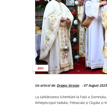
Știri
Un articol de:
Dragoș Stroian
-
07 August 202
La sărbătoarea Schimbării la Față a Domnului, m
Arhiepiscopul Vadului, Feleacului și Clujului și M