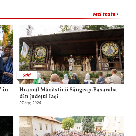
vezi toate ›
Știri
 în
Hramul Mănăstirii Sângeap‑Basaraba
din judeţul Iaşi
07 Aug, 2026