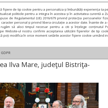
ză fişiere de tip cookie pentru a personaliza și îmbunătăți experiența ta p
alizat politicile pentru a integra în acestea și în activitatea curentă a Z
opuse de Regulamentul (UE) 2016/679 privind protecția persoanelor fizi
 caracter personal și privind libera circulație a acestor date. Înainte de 
eologie și spiritualitate
Educaţie și Cultură
Societate
rugăm să aloci timpul necesar pentru a citi și înțelege conținutul Pol
pe Website-ul nostru confirmi acceptarea utilizării fişierelor de tip cook
că poți modifica în orice moment setările acestor fişiere cookie urmând ins
An omagial
Comunicate de presă
Documentar
GDPR
rbătoare la Mănăstirea Ilva Mare, judeţul Bistriţa-Năsăud
a Ilva Mare, judeţul Bistriţa-
ie
Februarie
Martie
Aprilie
Mai
Iunie