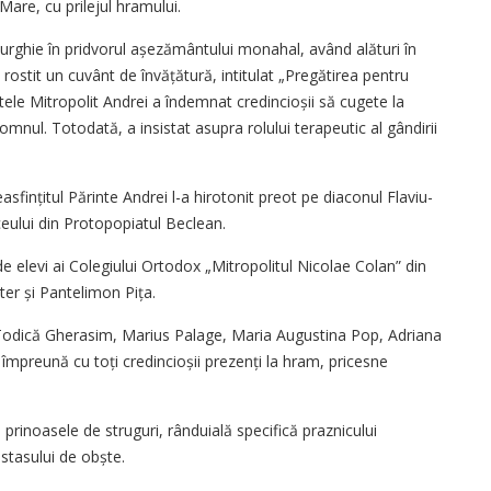
Mare, cu prilejul hramului.
iturghie în pridvorul așezământului monahal, având alături în
 rostit un cuvânt de învăță­tură, intitulat „Pregătirea pentru
tele Mitropolit Andrei a îndemnat credincioșii să cugete la
omnul. Totodată, a insistat asupra rolului terapeutic al gândirii
asfințitul Părinte Andrei l-a hirotonit preot pe diaconul Flaviu-
ceului din Protopopiatul Beclean.
de elevi ai Colegiului Ortodox „Mitropolitul Nicolae Colan” din
er și Pantelimon Pița.
 Todică Gherasim, Marius Palage, Maria Augustina Pop, Adriana
 împreună cu toți credincioșii prezenți la hram, pricesne
e prinoasele de struguri, rânduială specifică praznicului
astasului de obște.