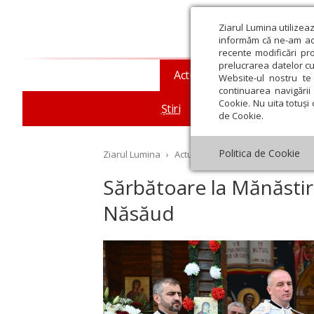
Ziarul Lumina utilizea
informăm că ne-am actu
recente modificări pr
prelucrarea datelor cu
Actualitate religioasă
T
Website-ul nostru te 
continuarea navigării 
Cookie. Nu uita totuși 
Știri
Mesaje și cuvântări
de Cookie.
Politica de Cookie
Ziarul Lumina
›
Actualitate religioasă
›
Știri
›
Să
Sărbătoare la Mănăstire
Năsăud
st
Septembrie
Octombrie
Noiembrie
Decembrie
Ianuar