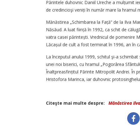
Părintele duhovnic Daniil Ureche a mulțumit iera
de credincioşi veniți în număr mare la hramul m
Mănăstirea „Schimbarea la Față” de la Ilva Mar
Năsăud. A luat ființă în 1992, ca schit de călug
vatra casei părintești. Vrednicul de pomenire Mi
Lăcașul de cult a fost terminat în 1996, an în ca
La începutul anului 1999, schitul şi-a schimbat 
unei noi biserici, cu hramul „Pogorârea Sfântul
Înaltpreasfin­țitul Părinte Mitropolit Andrei. În
Hristofora Marinca, iar duhovnic protosinghelul
Citeşte mai multe despre:
Mănăstirea Ilv