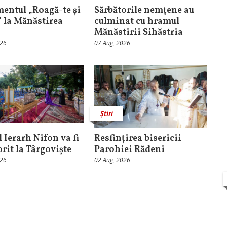
entul „Roagă-te și
Sărbătorile nemţene au
” la Mănăstirea
culminat cu hramul
Mănăstirii Sihăstria
026
07 Aug, 2026
Știri
 Ierarh Nifon va fi
Resfințirea bisericii
orit la Târgoviște
Parohiei Rădeni
026
02 Aug, 2026