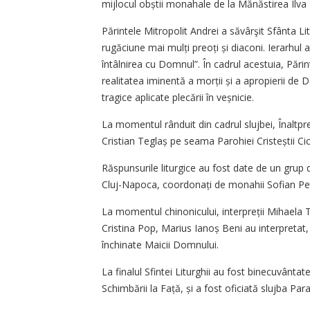
mijlocul obștii monahale de la Mănăstirea Ilva 
Părintele Mitropolit Andrei a săvârşit Sfânta L
rugăciune mai mulți preoți și diaconi. Ierarhul a
întâlnirea cu Domnul”. În cadrul acestuia, Părin
realitatea iminentă a morții și a apropierii de D
tragice aplicate plecării în veșnicie.
La momentul rânduit din cadrul slujbei, Înaltpre
Cristian Teglaș pe seama Parohiei Cristeștii Ci
Răspunsurile liturgice au fost date de un grup 
Cluj-Napoca, coordonați de monahii Sofian Pet
La momentul chinonicului, interpreții Mihaela
Cristina Pop, Marius Ianoș Beni au interpretat,
închinate Maicii Domnului.
La finalul Sfintei Liturghii au fost binecuvântat
Schimbării la Față, și a fost oficiată slujba Par