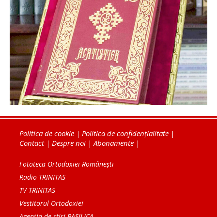
Politica de cookie
|
Politica de confidențialitate
|
Contact
|
Despre noi
|
Abonamente
|
Fototeca Ortodoxiei Românești
Radio TRINITAS
TV TRINITAS
Vestitorul Ortodoxiei
Agenţia de ştiri BASILICA