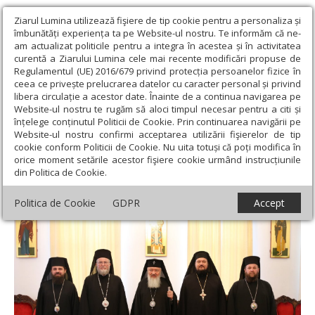
Ziarul Lumina utilizează fişiere de tip cookie pentru a personaliza și
îmbunătăți experiența ta pe Website-ul nostru. Te informăm că ne-
am actualizat politicile pentru a integra în acestea și în activitatea
curentă a Ziarului Lumina cele mai recente modificări propuse de
Regulamentul (UE) 2016/679 privind protecția persoanelor fizice în
ceea ce privește prelucrarea datelor cu caracter personal și privind
libera circulație a acestor date. Înainte de a continua navigarea pe
Website-ul nostru te rugăm să aloci timpul necesar pentru a citi și
Ziarul Lumina
›
Actualitate religioasă
›
Știri
›
Şedinţă de lucru a
înțelege conținutul Politicii de Cookie. Prin continuarea navigării pe
Sinodului Mitropoliei Clujului, Maramureșului şi Sălajului
Website-ul nostru confirmi acceptarea utilizării fişierelor de tip
cookie conform Politicii de Cookie. Nu uita totuși că poți modifica în
Şedinţă de lucru a Sinodului Mitropoliei
orice moment setările acestor fişiere cookie urmând instrucțiunile
din Politica de Cookie.
Clujului, Maramureșului şi Sălajului
Politica de Cookie
GDPR
Accept