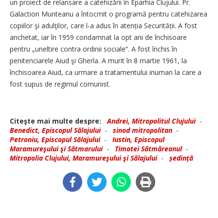
un proiect de relansare a catehizării în Eparhia Clujului. Pr.
Galaction Munteanu a întocmit o programă pentru catehizarea
copiilor şi adulţilor, care l-a adus în atenția Securității. A fost
anchetat, iar în 1959 condamnat la opt ani de închisoare
pentru „uneltire contra ordinii sociale”. A fost închis în
penitenciarele Aiud şi Gherla. A murit în 8 martie 1961, la
închisoarea Aiud, ca urmare a tratamentului inuman la care a
fost supus de regimul comunist.
Citeşte mai multe despre:
Andrei, Mitropolitul Clujului
-
Benedict, Episcopul Sălajului
-
sinod mitropolitan
-
Petroniu, Episcopul Sălajului
-
Iustin, Episcopul
Maramureşului şi Sătmarului
-
Timotei Sătmăreanul
-
Mitropolia Clujului, Maramureşului şi Sălajului
-
ședință