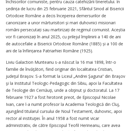
închisorilor comuniste, pentru cauza catehizării tineretului. În
ședința de lucru din 25 februarie 2021, Sfântul Sinod al Bisericii
Ortodoxe Române a decis începerea demersurilor de
canonizare a unor mărturisitori și mari duhovnici misionari
români perse­c­utați sau martirizați de regimul comunist. Aceștia
vor fi canonizați în anul 2025, cu prilejul împlinirii a 140 de ani
de autocefalie a Bisericii Ortodoxe Române (1885) și a 100 de
ani de la înființarea Patriarhiei Române (1925).
Liviu Galaction Munteanu s-a născut la 16 mai 1898, într-o
familie de învăţători, fiind originar din localitatea Cristian,
judeţul Braşov. S-a format la Liceul „Andrei Şaguna” din Braşov
şi la Institutul Teologic-Pedagogic din Sibiu, apoi la Facultatea
de Teologie din Cernăuţi, unde a obţinut şi doctoratul. La 17
februarie 1927 a fost hirotonit preot, de Episcopul Nicolae
Ivan, care l-a numit profesor la Academia Teologică din Cluj,
ajungând titularul cursului de Noul Testament, duhovnic, apoi
rector al instituţiei. În anul 1958 a fost numit vicar
administrativ, de către Episcopul Teofil Herineanu, care avea