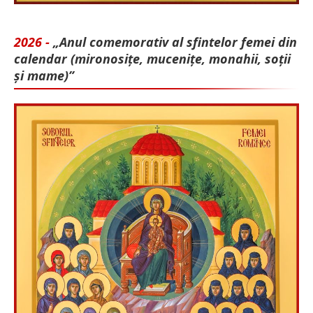
2026 -
„Anul comemorativ al sfintelor femei din
calendar (mironosițe, mu­cenițe, monahii, soții
și mame)”