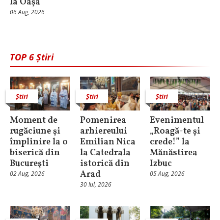
la Oaşa
06 Aug, 2026
TOP 6 Știri
Știri
Știri
Știri
Moment de
Pomenirea
Evenimentul
rugăciune şi
arhiereului
„Roagă-te și
împlinire la o
Emilian Nica
crede!” la
biserică din
la Catedrala
Mănăstirea
Bucureşti
istorică din
Izbuc
Arad
02 Aug, 2026
05 Aug, 2026
30 Iul, 2026