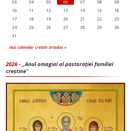
03
04
05
06
07
08
09
10
11
12
13
14
15
16
17
18
19
20
21
22
23
24
25
26
27
28
29
30
31
Vezi calendar crestin ortodox »
2026 -
„Anul omagial al pastorației familiei
creștine”