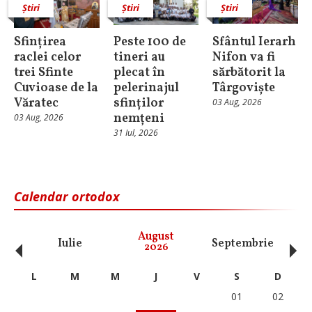
Știri
Știri
Știri
Sfințirea
Peste 100 de
Sfântul Ierarh
raclei celor
tineri au
Nifon va fi
trei Sfinte
plecat în
sărbătorit la
Cuvioase de la
pelerinajul
Târgoviște
Văratec
sfinților
03 Aug, 2026
nemțeni
03 Aug, 2026
31 Iul, 2026
Calendar ortodox
‹
›
August
Iulie
Septembrie
O
2026
L
M
M
J
V
S
D
01
02