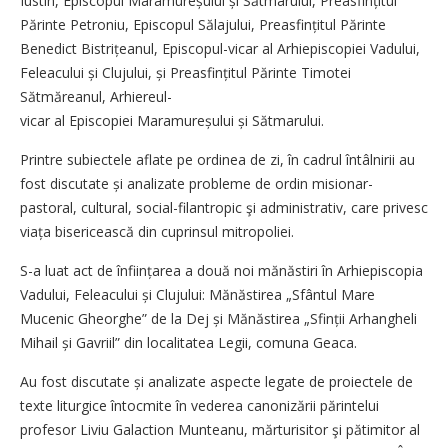
Iustin, Episcopul Maramureșului și Sătmarului, Preasfințitul
Părinte Petroniu, Episcopul Sălajului, Prea­sfințitul Părinte
Benedict Bistri­țeanul, Episcopul-vicar al Arhi­episcopiei Vadului,
Feleacului și Clujului, și Preasfințitul Părinte Timotei
Sătmăreanul, Arhiereul-
vicar al Episcopiei Maramureșului și Sătmarului.
Printre subiectele aflate pe ordinea de zi, în cadrul întâlnirii au
fost discutate și analizate probleme de ordin misionar-
pastoral, cultural, social-filantropic şi administrativ, care privesc
viața bisericească din cuprinsul mitropoliei.
S-a luat act de înființarea a două noi mănăstiri în Arhiepiscopia
Vadului, Feleacului și Clujului: Mănăstirea „Sfântul Mare
Mucenic Gheorghe” de la Dej și Mănăstirea „Sfinții Arhangheli
Mihail și Gavriil” din localitatea Legii, comuna Geaca.
Au fost discutate și analizate aspecte legate de proiectele de
texte liturgice întocmite în vederea canonizării părintelui
profesor Liviu Galaction Munteanu, mărturisitor şi pătimitor al