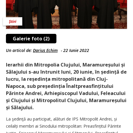
Știri
Galerie foto (2)
Un articol de:
Darius Echim
-
22 Iunie 2022
Ierarhii din Mitropolia Clujului, Maramureșului și
Sălajului s-au întrunit luni, 20 iunie, în ședință de
lucru, la reședința mitropolitană din Cluj-
Napoca, sub preșe­dinția Înaltpreasfințitului
Părinte Andrei, Arhiepiscopul Vadului, Feleacului
și Clujului și Mitropolitul Clujului, Maramureșului
și Sălajului.
La şedinţă au participat, alături de IPS Mitropolit Andrei, și
ceilalți membri ai Sinodului mitropolitan: Preasfințitul Părinte