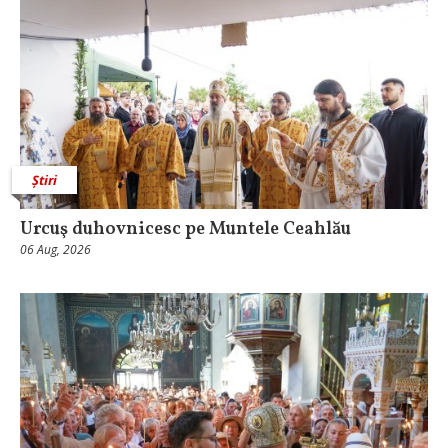
Știri
Urcuş duhovnicesc pe Muntele Ceahlău
06 Aug, 2026