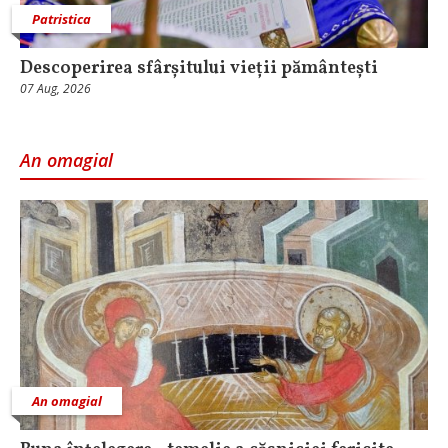
Patristica
Descoperirea sfârșitului vieții pământești
07 Aug, 2026
An omagial
An omagial