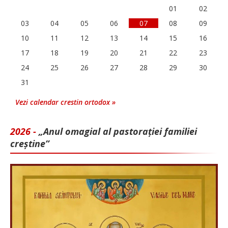
01
02
03
04
05
06
07
08
09
10
11
12
13
14
15
16
17
18
19
20
21
22
23
24
25
26
27
28
29
30
31
Vezi calendar crestin ortodox »
2026 -
„Anul omagial al pastorației familiei
creștine”