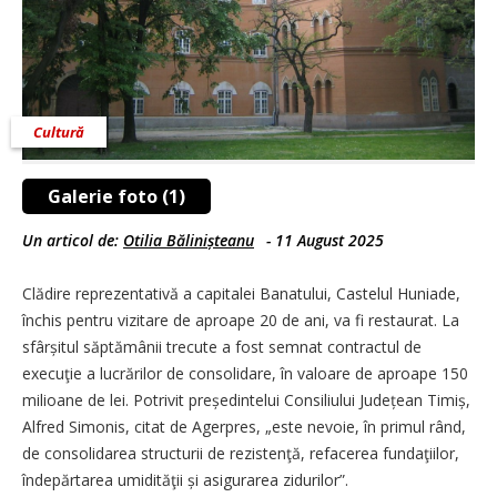
Cultură
Galerie foto (1)
Un articol de:
Otilia Bălinișteanu
-
11 August 2025
Clădire
reprezentativă a capitalei Banatului, Castelul Huniade,
închis pentru vizitare de aproape 20 de ani, va fi restaurat. La
sfârșitul săptămânii trecute a fost semnat contractul de
execuţie a lucrărilor de consolidare, în valoare de aproape 150
milioane de lei. Potrivit președintelui Consiliului Județean Timiș,
Alfred Simonis, citat de Agerpres, „este nevoie, în primul rând,
de consolidarea structurii de rezistenţă, refacerea fundaţiilor,
îndepărtarea umidităţii și asigurarea zidurilor”.