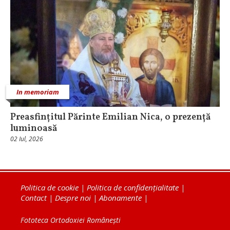
In memoriam
Preasfințitul Părinte Emilian Nica, o prezență
luminoasă
02 Iul, 2026
Politica de cookie
|
Politica de confidențialitate
|
Contact
|
Despre noi
|
Abonamente
|
Fototeca Ortodoxiei Românești