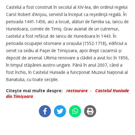
Castelul a fost construit în secolul al XIV-lea, din ordinul regelui
Carol Robert d’Anjou, servind la început ca reşedinţă regală. În
perioada 1441-1456, aici a locuit, alături de familia sa, Iancu de
Hunedoara, comite de Timiş. Grav avariat de un cutremur,
castelul a fost refăcut de Iancu de Hunedoara în 1443. În
perioada ocupaţiei otomane a orașului (1552-1718), edificiul a
servit ca sediu al Paşei de Timişoara, apoi drept cazarmă și
depozit de arsenal. Ultima renovare a clădirii a avut loc în 1856,
în timpul stăpânirii austro-ungare. Până în anul 2007, când a
fost închis, în Castelul Huniade a funcţionat Muzeul Naţional al
Banatului, cu toate secţiile.
Citeşte mai multe despre:
restaurare
-
Castelul Huniade
din Timișoara