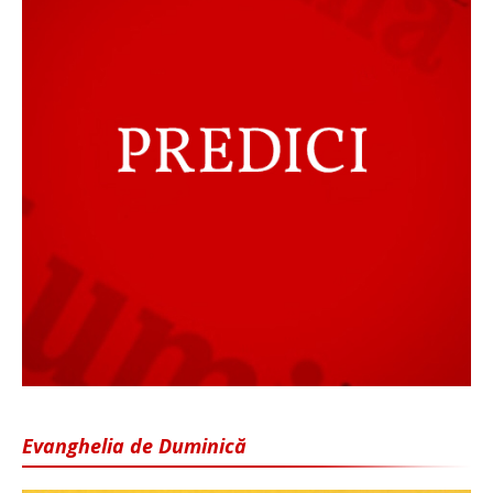
Evanghelia de Duminică