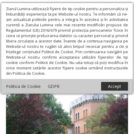
Ziarul Lumina utilizează fişiere de tip cookie pentru a personaliza și
îmbunătăți experiența ta pe Website-ul nostru. Te informăm că ne-
am actualizat politicile pentru a integra în acestea și în activitatea
curentă a Ziarului Lumina cele mai recente modificări propuse de
Regulamentul (UE) 2016/679 privind protecția persoanelor fizice în
ceea ce privește prelucrarea datelor cu caracter personal și privind
libera circulație a acestor date. Înainte de a continua navigarea pe
Website-ul nostru te rugăm să aloci timpul necesar pentru a citi și
Ziarul Lumina
›
Educaţie și Cultură
›
Cultură
›
Castelul Huniade
înțelege conținutul Politicii de Cookie. Prin continuarea navigării pe
din Timișoara va fi restaurat
Website-ul nostru confirmi acceptarea utilizării fişierelor de tip
cookie conform Politicii de Cookie. Nu uita totuși că poți modifica în
Castelul Huniade din Timișoara va fi
orice moment setările acestor fişiere cookie urmând instrucțiunile
din Politica de Cookie.
restaurat
Politica de Cookie
GDPR
Accept