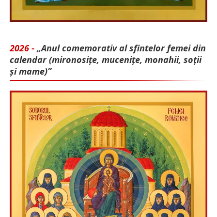
2026 -
„Anul comemorativ al sfintelor femei din
calendar (mironosițe, mu­cenițe, monahii, soții
și mame)”