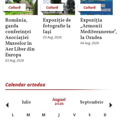
Cultură
Cultură
Cultură
România,
Expoziție de
Expoziția
gazda
fotografie la
„Armonii
conferinței
Iaşi
Mediteraneene”,
Asociației
la Oradea
03 Aug, 2026
Muzeelor în
04 Aug, 2026
Aer Liber din
Europa
03 Aug, 2026
Calendar ortodox
‹
›
August
Iulie
Septembrie
O
2026
L
M
M
J
V
S
D