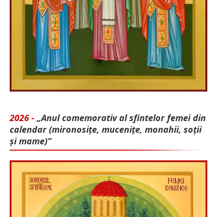
2026 -
„Anul comemorativ al sfintelor femei din
calendar (mironosițe, mu­cenițe, monahii, soții
și mame)”