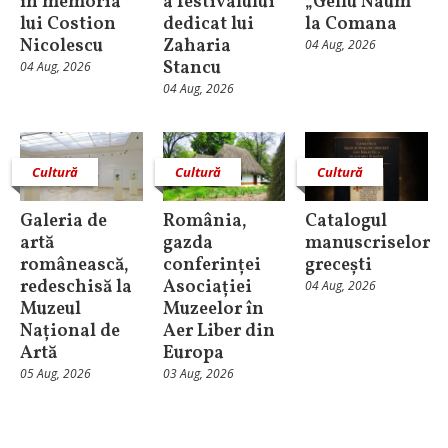
în memoria
a festivalului
„Gellu Naum”
lui Costion
dedicat lui
la Comana
Nicolescu
Zaharia
04 Aug, 2026
Stancu
04 Aug, 2026
04 Aug, 2026
Cultură
Cultură
Cultură
Galeria de
România,
Catalogul
artă
gazda
manuscriselor
românească,
conferinței
grecești
redeschisă la
Asociației
04 Aug, 2026
Muzeul
Muzeelor în
Național de
Aer Liber din
Artă
Europa
05 Aug, 2026
03 Aug, 2026