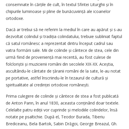
consemnate în cărțile de cult, în textul Sfintei Liturghii și în
chipurile luminoase și pline de bunăcuviință ale icoanelor
ortodoxe.
Dacă ar trebui să ne referim la mediul în care au apărut și s-au
dezvoltat colindul și tradiția colindatului, trebuie subliniat faptul
că satul românesc a reprezentat dintru început cadrul sau
vatra formării sale. Mii de colinde și cântece de stea, cele din
urmă fiind de proveniență mai recentă, au fost culese de
folcloriștii și muzicienii români din secolele XIX-XX. Aceștia,
ascultân­du-le cântate de țăranii români de la sate, le-au notat
pe portative, astfel înscriindu-le în tezaurul de cultură și
spiritualitate al credinței ortodoxe românești.
Prima culegere de colinde și cântece de stea a fost publicată
de Anton Pann, în anul 1830, aceasta conținând doar textele.
Celelalte patru ediții vor cuprinde și melodiile colindelor, însă
notate pe psaltichie. După el, Teodor Burada, Tiberiu
Brediceanu, Bela Bartok, Sabin Drăgoi, George Breazul, Gh.