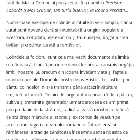
față de Maica Domnului prin aceea că a numit-o
Precista
:
Coborât-a Moș Crăciun, Din turla bisericii, la icoana Precistii
...
Numeroase exemple de colinde alcătuite în vers simplu, clar și
curat sunt dovada clară și indubitabilă a originii populare a
acestora. Totodată, ele exprimă și frumusețea, bogăția crea­
tivității și credința curată a românilor.
Colindele și folclorul sunt cele mai vechi documente de limbă
românească, fiindcă prin intermediul lor ni s-a transmis bogăţia
limbii noastre. Și, precum din icoane învățăm viața și faptele
mântuitoare ale Domnului nostru Iisus Hristos, tot astfel, prin
cântul colindelor, ni s-a transmis până astăzi învățătura
creștină ortodoxă. De aici decurge datoria noastră de a păstra,
cultiva și transmite generațiilor următoare ceea ce am primit
prin predanie de la strămoși, adică această moștenire sfântă
ce stă drept mărturie a istoriei și existenței de veacuri pe
aceste meleaguri a neamului românesc. Întoarcerea și
rămânerea la tradiția sănătoasă înseamnă șansa noastră ca
români de a dăinui în istorie cu propria noastră identitate