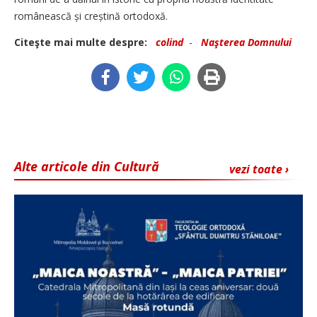
românească și creștină ortodoxă.
Citeşte mai multe despre:
colind
-
Naşterea Domnului
Alte articole din Cultură
vezi toate ›