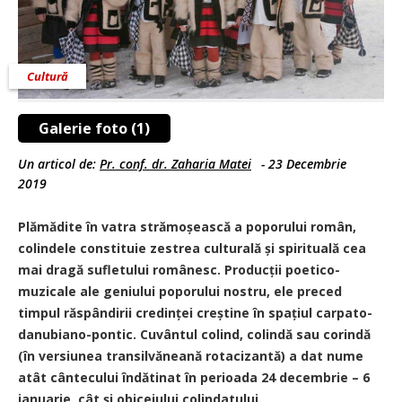
Cultură
Galerie foto (1)
Un articol de:
Pr. conf. dr. Zaharia Matei
-
23 Decembrie
2019
Plămădite în vatra strămoșească a poporului român,
colindele constituie zestrea culturală și spirituală cea
mai dragă sufletului românesc. Producții poetico-
muzicale ale geniului poporului nostru, ele preced
timpul răspândirii credinței creștine în spațiul carpato-
danubiano-pontic. Cuvântul colind, colindă sau corindă
(în versiunea transilvăneană rotacizantă) a dat nume
atât cântecului îndătinat în perioada 24 decembrie – 6
ianuarie, cât și obiceiului colindatului.