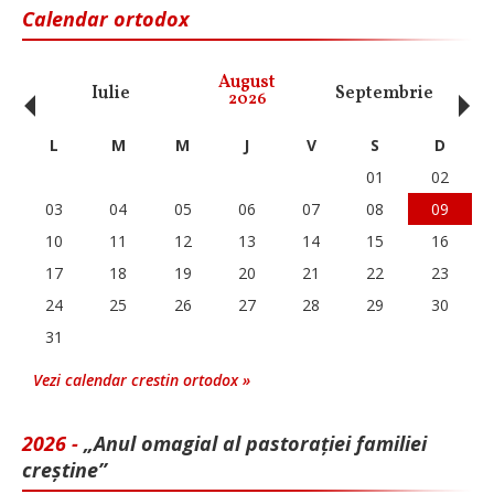
Calendar ortodox
‹
›
August
Iulie
Septembrie
O
2026
L
M
M
J
V
S
D
01
02
03
04
05
06
07
08
09
10
11
12
13
14
15
16
17
18
19
20
21
22
23
24
25
26
27
28
29
30
31
Vezi calendar crestin ortodox »
2026 -
„Anul omagial al pastorației familiei
creștine”