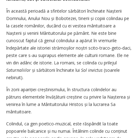
În această perioadă a sfintelor sărbători închinate Nașterii
Domnului, Anului Nou și Bobotezei, tinerii și copiii colindau pe
la casele românilor, ducând cu ei vestea mântuitoare a
Nașterii și venirii Mântuitorului pe pământ. Ne este bine
cunoscut faptul că genul colindului a apărut în vremurile
îndepărtate ale istoriei strămoșilor noștri scito-traco-geto-daci,
peste care s-au suprapus elemente ale culturii romane. Ele ne
vin din adânc de istorie. La romani, se colinda cu prilejul
Saturnaliilor
și sărbătorii închinate lui
Sol invictus
(soarele
nebiruit).
În zorii apariției creștinismului, în structura colindelor au
pătruns elementele învățăturii creștine cu privire la Nașterea și
venirea în lume a Mântuitorului Hristos și la lucrarea Sa
mântuitoare.
Colindul, ca gen poetico-muzical, este răspândit la toate
popoarele balcanice și nu numai. Întâlnim colinde cu conținut