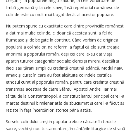
creștin și la popoarele anglo-saxone, la cele vorbitoare de
limbă germană și la cele slave, însă repertoriul românesc de
colinde este cu mult mai bogat decât al acestor popoare.
Nu putem spune cu exactitate care dintre provinciile românești
a dat mai multe colinde, ci doar că acestea sunt la fel de
frumoase și de bo­gate în conținut. Când vorbim de originea
populară a colindelor, ne referim la faptul că ele sunt creația
anonimă a poporului român, deși cei care le-au dat viață
aparțin tuturor categoriilor sociale: clerici și mireni, dascăli și
dieci sau țărani simpli cu credință creștină adâncă. Modul naiv,
arhaic și curat în care au fost alcătuite colindele certifică
ethosul curat al poporului român, pentru care credința creștină
transmisă acestuia de către Sfântul Apostol Andrei, iar mai
târziu de la Constantinopol, a constituit liantul principal care i-a
marcat destinul bimilenar atât de zbuciumat și care l-a făcut să
reziste în fața încercărilor istorice până astăzi.
Sursele colindului creștin popular trebuie căutate în textele
sacre, vechi și nou testamentare, în cântările liturgice de strană