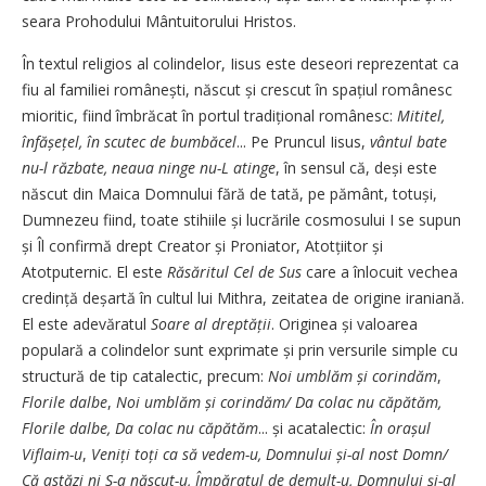
seara Prohodului Mântuitorului Hristos.
În textul religios al colindelor, Iisus este deseori reprezentat ca
fiu al familiei românești, născut și crescut în spațiul românesc
mioritic, fiind îmbrăcat în portul tradițional românesc:
Mititel,
înfășețel, în scutec de bumbăcel
... Pe Pruncul Iisus,
vântul bate
nu-l răzbate, neaua ninge nu-L atinge
, în sensul că, deși este
născut din Maica Domnului fără de tată, pe pământ, totuși,
Dumnezeu fiind, toate stihiile și lucrările cosmosului I se supun
și Îl confirmă drept Creator și Proniator, Atotțiitor și
Atotputernic. El este
Răsăritul Cel de Sus
care a înlocuit vechea
credință deșartă în cultul lui Mithra, zeitatea de origine iraniană.
El este adevăratul
Soare al dreptății
. Originea și valoarea
populară a colindelor sunt exprimate și prin versurile simple cu
structură de tip catalectic, precum:
Noi umblăm și corindăm
,
Florile dalbe
,
Noi umblăm și corindăm/ Da colac nu căpătăm,
Florile dalbe, Da colac nu căpătăm
... și acatalectic:
În orașul
Viflaim-u
,
Veniți toți ca să vedem-u, Domnului și-al nost Domn/
Că astăzi ni S-a născut-u, Împăratul de demult-u, Domnului și-al