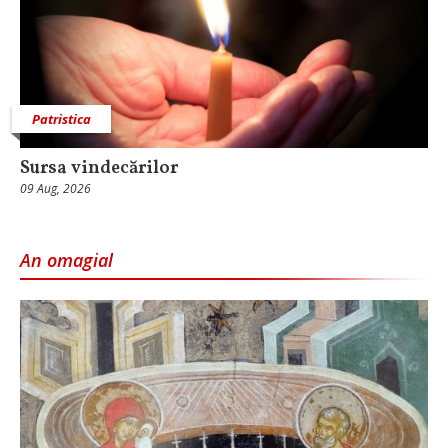
Patristica
Sursa vindecărilor
09 Aug, 2026
An omagial