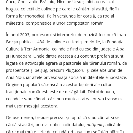
Cucu, Constantin Brăiloiu, Nicolae Ursu și alții au realizat
bogate colecții de colinde pe care le cântăm și astăzi, fie în
forma lor monodică, fie în versiunea lor corală, ca rod al
măiestriei componistice a unor compozitori români.
În anul 2003, profesorul și interpretul de muzică folclorică Ioan
Bocșa publica 1.484 de colinde cu text și melodie, la Fundația
Culturală Terr Armonia, colindele fiind culese din județele Alba
și Hunedoara. Unele dintre acestea au conținut profan și sunt
legate de activitățile agrare și pastorale ale țăranului român, de
prosperitate și belșug, precum Plugușorul și celelalte urări de
Anul Nou, iar altele privesc viața socială în diferitele ei ipostaze.
Originea populară sătească a acestor bijuterii ale culturii
tradiționale românești este de netăgăduit. Dintotdeauna,
colindele s-au cântat, căci prin muzicalitatea lor s-a transmis
mai ușor mesajul acestora.
De asemenea, trebuie precizat și faptul că s-au cântat și se
cântă și astăzi, potrivit datinii colindatului,
antifonic
, adică de
către mai multe cete de colindători, așa cum se întâmplă și în