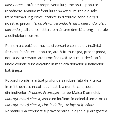
nost Domn
..., atât de proprii versului și melosului popular
românesc. Apariția refrenului
Lerui ler
cu multiplele sale
transformări lingvistice întâlnite în diferitele zone ale țării
noastre, precum
leroi, oleroi
,
leronda, lerumi, oileranda, oler,
oleranda
și altele, constituie o mărturie directă a originii rurale
a colindelor noastre.
Poliritmia creată de muzica și versurile colindelor, întâlnită
frecvent în cântecul popular, arată frumusețea, prospețimea,
noutatea și creativitatea românească. Mai mult decât atât,
unele colinde sunt alcătuite în maniera doinelor și baladelor
bătrânești.
Poporul român a arătat profunda sa iubire față de Pruncul
Iisus întruchipat în colinde, încât L-a numit, cu ajutorul
diminutivelor,
Pruncuț
,
Pruncușor
, iar pe Maica Domnului,
Măicuță maică sfântă
, așa cum întâlnim în colindul următor:
O,
Măicuță maică sfântă
,
Florile dalbe, Ție îngerii îți cântă
...
Românul și-a exprimat supravenerarea, pioșenia și dragostea