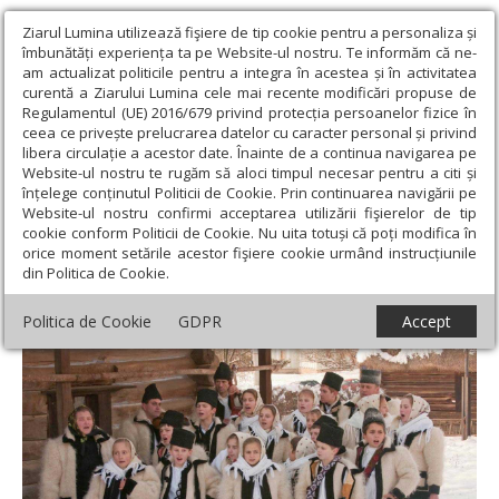
Ziarul Lumina utilizează fişiere de tip cookie pentru a personaliza și
îmbunătăți experiența ta pe Website-ul nostru. Te informăm că ne-
am actualizat politicile pentru a integra în acestea și în activitatea
curentă a Ziarului Lumina cele mai recente modificări propuse de
Regulamentul (UE) 2016/679 privind protecția persoanelor fizice în
ceea ce privește prelucrarea datelor cu caracter personal și privind
libera circulație a acestor date. Înainte de a continua navigarea pe
Website-ul nostru te rugăm să aloci timpul necesar pentru a citi și
Ziarul Lumina
›
Educaţie și Cultură
›
Cultură
›
Colindele de
înțelege conținutul Politicii de Cookie. Prin continuarea navigării pe
origine populară în tradiția ortodoxă a poporului român
Website-ul nostru confirmi acceptarea utilizării fişierelor de tip
cookie conform Politicii de Cookie. Nu uita totuși că poți modifica în
Colindele de origine populară în tradiția
orice moment setările acestor fişiere cookie urmând instrucțiunile
din Politica de Cookie.
ortodoxă a poporului român
Politica de Cookie
GDPR
Accept