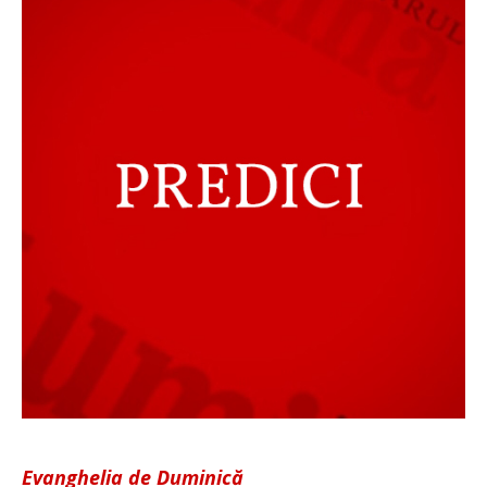
Evanghelia de Duminică