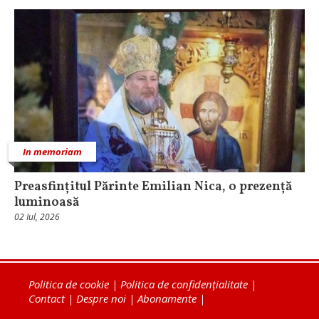
In memoriam
Preasfințitul Părinte Emilian Nica, o prezență
luminoasă
02 Iul, 2026
Politica de cookie
|
Politica de confidențialitate
|
Contact
|
Despre noi
|
Abonamente
|