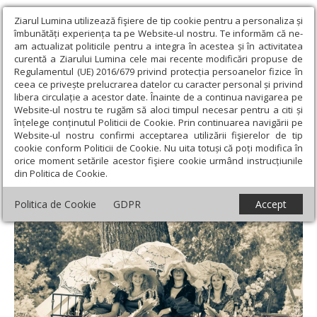
Ziarul Lumina utilizează fişiere de tip cookie pentru a personaliza și
îmbunătăți experiența ta pe Website-ul nostru. Te informăm că ne-
am actualizat politicile pentru a integra în acestea și în activitatea
curentă a Ziarului Lumina cele mai recente modificări propuse de
Regulamentul (UE) 2016/679 privind protecția persoanelor fizice în
ceea ce privește prelucrarea datelor cu caracter personal și privind
libera circulație a acestor date. Înainte de a continua navigarea pe
Website-ul nostru te rugăm să aloci timpul necesar pentru a citi și
Ziarul Lumina
›
Educaţie și Cultură
›
Cultură
›
Festivalul
înțelege conținutul Politicii de Cookie. Prin continuarea navigării pe
„Călătorie la 1900” revine la Castelul Sturdza
Website-ul nostru confirmi acceptarea utilizării fişierelor de tip
cookie conform Politicii de Cookie. Nu uita totuși că poți modifica în
Festivalul „Călătorie la 1900” revine la
orice moment setările acestor fişiere cookie urmând instrucțiunile
din Politica de Cookie.
Castelul Sturdza
Politica de Cookie
GDPR
Accept