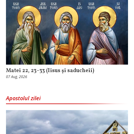
Matei 22, 23–33 (Iisus și saducheii)
07 Aug, 2026
Apostolul zilei