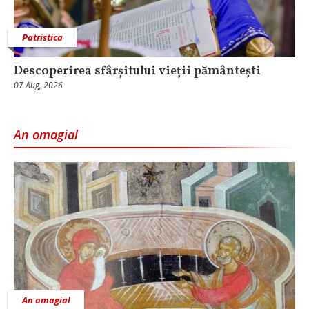
Patristica
Descoperirea sfârșitului vieții pământești
07 Aug, 2026
An omagial
An omagial