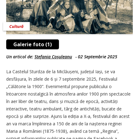
Cultură
Galerie foto (1)
Un articol de:
Ștefania Coșuleanu
-
02 Septembrie 2025
La Castelul Sturdza de la Miclăușeni, județul Iași, se va
desfășura, în zilele de 6 și 7 septembrie 2025, Festivalul
„Călătorie la 1900”. Evenimentul propune publicului o
întoarcere nostalgică în atmosfera anilor 1900 prin spectacole
în aer liber de teatru, dans și muzică de epocă, activități
interactive, teatru ambulant, târg de antichități, bucate de
epocă și alte surprize. Ajuns la ediția a X-a, festivalul din acest
an va marca împlinirea a 150 de ani de la nașterea reginei
Maria a României (1875-1938), având ca temă „Regina”,
potrivit informațiilor publicate pe pagina de Facebook a