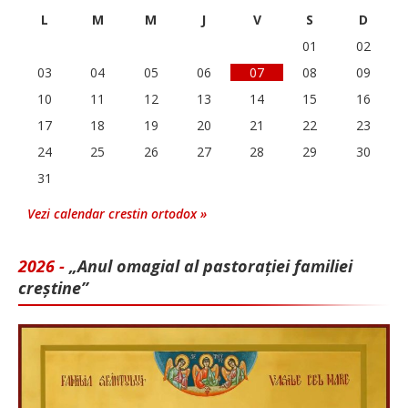
L
M
M
J
V
S
D
01
02
03
04
05
06
07
08
09
10
11
12
13
14
15
16
17
18
19
20
21
22
23
24
25
26
27
28
29
30
31
Vezi calendar crestin ortodox »
2026 -
„Anul omagial al pastorației familiei
creștine”