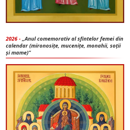
2026 -
„Anul comemorativ al sfintelor femei din
calendar (mironosițe, mu­cenițe, monahii, soții
și mame)”