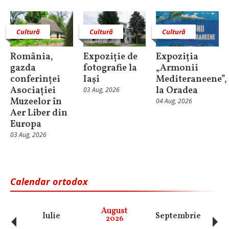
Cultură
Cultură
Cultură
România,
Expoziție de
Expoziția
gazda
fotografie la
„Armonii
conferinței
Iaşi
Mediteraneene”,
Asociației
la Oradea
03 Aug, 2026
Muzeelor în
04 Aug, 2026
Aer Liber din
Europa
03 Aug, 2026
Calendar ortodox
‹
›
August
Iulie
Septembrie
O
2026