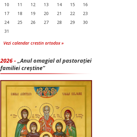
10
11
12
13
14
15
16
17
18
19
20
21
22
23
24
25
26
27
28
29
30
31
Vezi calendar crestin ortodox »
2026 -
„Anul omagial al pastorației
familiei creștine”