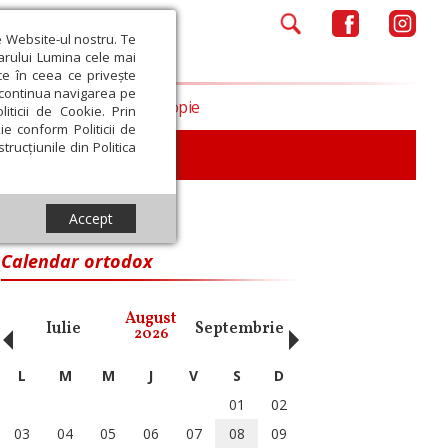
e Website-ul nostru. Te
iarului Lumina cele mai
ce în ceea ce privește
a continua navigarea pe
Opinii
Filantropie
iticii de Cookie. Prin
ie conform Politicii de
trucțiunile din Politica
iu
Accept
Calendar ortodox
‹
›
August
Iulie
Septembrie
Octombrie
Noiembri
2026
L
M
M
J
V
S
D
01
02
03
04
05
06
07
08
09