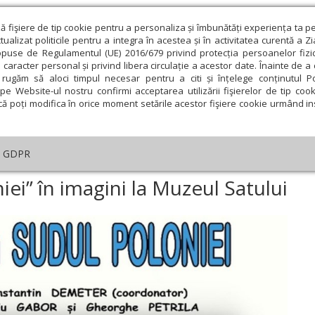
ză fişiere de tip cookie pentru a personaliza și îmbunătăți experiența ta p
alizat politicile pentru a integra în acestea și în activitatea curentă a Z
opuse de Regulamentul (UE) 2016/679 privind protecția persoanelor fizi
 caracter personal și privind libera circulație a acestor date. Înainte de 
eologie și spiritualitate
Educaţie și Cultură
Societate
rugăm să aloci timpul necesar pentru a citi și înțelege conținutul Pol
pe Website-ul nostru confirmi acceptarea utilizării fişierelor de tip cook
că poți modifica în orice moment setările acestor fişiere cookie urmând ins
ducaţie
Lumina literară şi artistică
Cultură
Interv
GDPR
Goralii din sudul Poloniei” în imagini la Muzeul Satului
iei” în imagini la Muzeul Satului
ie
Februarie
Martie
Aprilie
Mai
Iunie