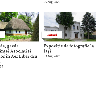
05 Aug, 2026
ă
Cultură
ia, gazda
Expoziție de fotografie la
inței Asociației
Iaşi
or în Aer Liber din
03 Aug, 2026
a
026