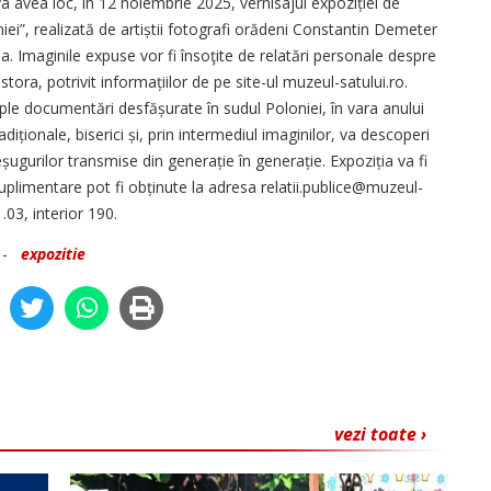
va avea loc, în 12 noiembrie 2025, vernisajul expoziției de
iei”, realizată de artiștii fotografi orădeni Constantin Demeter
. Imaginile expuse vor fi însoţite de relatări personale despre
acestora, potrivit informațiilor de pe site-ul muzeul-satului.ro.
ple documentări desfășurate în sudul Poloniei, în vara anului
iționale, biserici și, prin intermediul imaginilor, va descoperi
e­șugurilor transmise din generație în generație. Expoziția va fi
uplimentare pot fi obținute la adresa relatii.publice@muzeul-
.03, interior 190.
-
expozitie
vezi toate ›