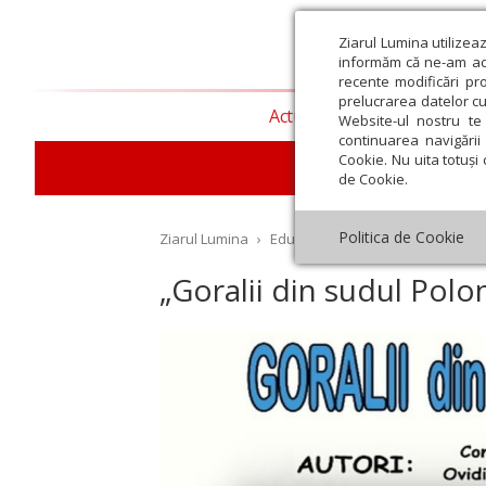
Ziarul Lumina utilizea
informăm că ne-am actu
recente modificări pr
prelucrarea datelor cu
Actualitate religioasă
T
Website-ul nostru te 
continuarea navigării 
Cookie. Nu uita totuși 
E
de Cookie.
Politica de Cookie
Ziarul Lumina
›
Educaţie și Cultură
›
Cultură
›
„
„Goralii din sudul Polon
st
Septembrie
Octombrie
Noiembrie
Decembrie
Ianuar