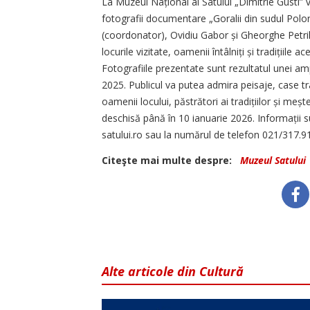
La Muzeul Național al Satului „Dimitrie Gusti” 
fotografii documentare „Goralii din sudul Polon
(coordonator), Ovidiu Gabor și Gheorghe Petrila
locurile vizitate, oamenii întâlniți și tradițiile 
Fotografiile prezentate sunt rezultatul unei am
2025. Publicul va putea admira peisaje, case trad
oamenii locului, păstrători ai tradițiilor și meșt
deschisă până în 10 ianuarie 2026. Informații s
satului.ro sau la numărul de telefon 021/317.91
Citeşte mai multe despre:
Muzeul Satului
Alte articole din Cultură