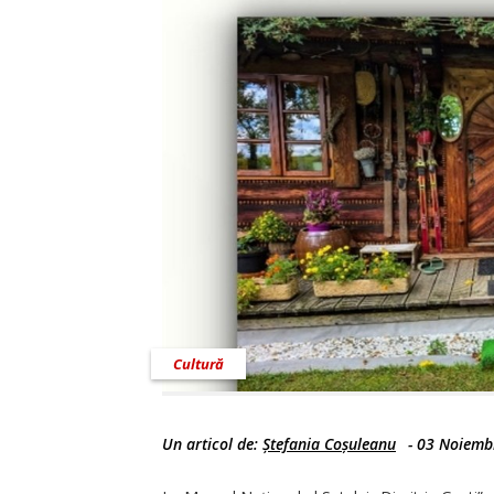
Cultură
Un articol de:
Ștefania Coșuleanu
-
03 Noiemb