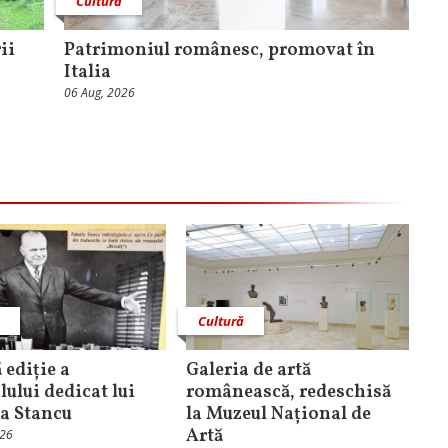
Cultură
ii
Patrimoniul românesc, promovat în
Italia
06 Aug, 2026
ă
Cultură
 ediție a
Galeria de artă
lului dedicat lui
românească, redeschisă
a Stancu
la Muzeul Național de
Artă
026