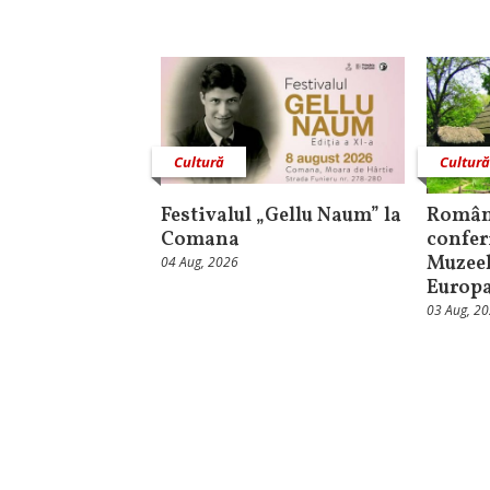
Cultură
Cultur
Festivalul „Gellu Naum” la
Român
Comana
confer
Muzeel
04 Aug, 2026
Europ
03 Aug, 2