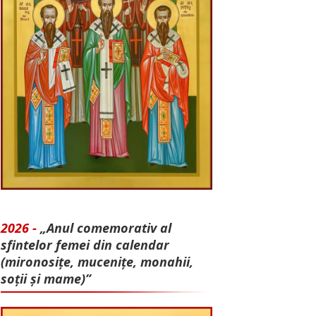
2026 -
„Anul comemorativ al
sfintelor femei din calendar
(mironosițe, mu­cenițe, monahii,
soții și mame)”