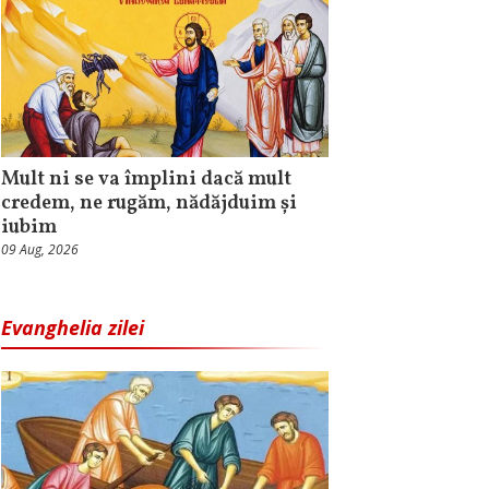
Mult ni se va împlini dacă mult
credem, ne rugăm, nădăjduim și
iubim
09 Aug, 2026
Evanghelia zilei