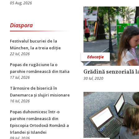
05 Aug, 2026
Diaspora
Festivalul bucuriei de la
München, la a treia ediție
22 Iul, 2026
Educaţie
Popas de rugăciune la o
Grădină senzorială 
parohie românească din Italia
17 Iul, 2026
30 Iul, 2020
Târnosire de biserică în
Danemarca și slujiri misionare
16 Iul, 2026
Popas duhovnicesc într-o
parohie românească din
Episcopia Ortodoxă Română a
Irlandei și Islandei
09 Iul, 2026