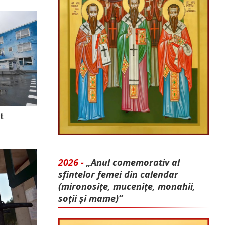
t
2026 -
„Anul comemorativ al
sfintelor femei din calendar
(mironosițe, mu­cenițe, monahii,
soții și mame)”