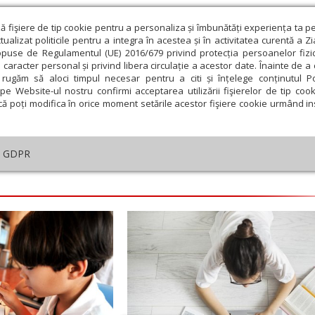
ză fişiere de tip cookie pentru a personaliza și îmbunătăți experiența ta p
alizat politicile pentru a integra în acestea și în activitatea curentă a Z
opuse de Regulamentul (UE) 2016/679 privind protecția persoanelor fizi
 caracter personal și privind libera circulație a acestor date. Înainte de 
eologie și spiritualitate
Educaţie și Cultură
Societate
rugăm să aloci timpul necesar pentru a citi și înțelege conținutul Pol
pe Website-ul nostru confirmi acceptarea utilizării fişierelor de tip cook
că poți modifica în orice moment setările acestor fişiere cookie urmând ins
ducaţie
Lumina literară şi artistică
Cultură
Interv
GDPR
embrie
Ianuarie
Februarie
Martie
Aprilie
M