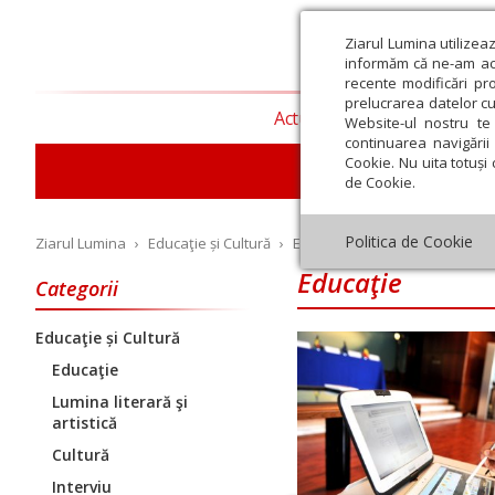
Ziarul Lumina utilizea
informăm că ne-am actu
recente modificări pr
prelucrarea datelor cu
Actualitate religioasă
T
Website-ul nostru te 
continuarea navigării 
Cookie. Nu uita totuși 
E
de Cookie.
Politica de Cookie
Ziarul Lumina
›
Educaţie și Cultură
›
Educaţie
Educaţie
Categorii
Educaţie și Cultură
Iulie
August
Septembrie
Octombrie
Noiembrie
Dec
Educaţie
Lumina literară şi
artistică
Cultură
Interviu