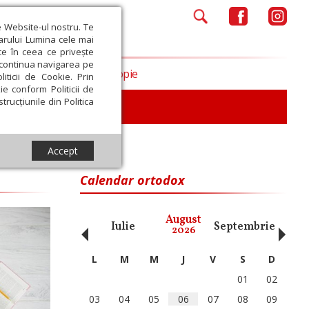
e Website-ul nostru. Te
iarului Lumina cele mai
ce în ceea ce privește
a continua navigarea pe
Opinii
Filantropie
iticii de Cookie. Prin
ie conform Politicii de
trucțiunile din Politica
iu
Accept
Calendar ortodox
‹
›
August
ai
Iunie
Iulie
Septembrie
Octom
2026
L
M
M
J
V
S
D
01
02
03
04
05
06
07
08
09