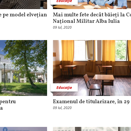
Educaţie
e pe model elvețian
Mai multe fete decât băieți la C
Naţional Militar Alba Iulia
09 Iul, 2020
Educaţie
 pentru
Examenul de titularizare, în 29
va
09 Iul, 2020