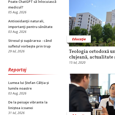
Poate ChatGPT să înlocuiască
medicul?
05 Aug, 2026
Antioxidanţii naturali,
importanţi pentru sănătate
03 Aug, 2026
Educaţie
Stresul și supărarea - când
sufletul vorbește prin trup
Teologia ortodoxă un
29 Iul, 2026
clujeană, actualitate
15 Iul, 2020
Reportaj
Lumea lui Ștefan Câlția și
lumile noastre
03 Aug, 2026
De la peisaje vibrante la
liniștea icoanei
31 Iul, 2026