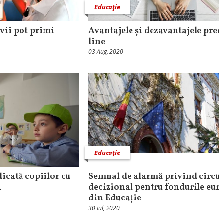
Educaţie
evii pot primi
Avantajele și dezavantajele pre
line
03 Aug, 2020
Educaţie
icată copiilor cu
Semnal de alarmă privind circu
i
decizional pentru fondurile eu
din Educație
30 Iul, 2020