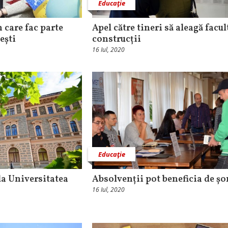
Educaţie
 care fac parte
Apel către tineri să aleagă facul
ești
construcții
16 Iul, 2020
Educaţie
la Universitatea
Absolvenții pot beneficia de ș
16 Iul, 2020