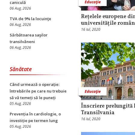
Educaţie
caniculă
06 Aug, 2026
Rețelele europene din
TVA de 9% la locuinţe
universitățile român
06 Aug, 2026
16 Iul, 2020
Sărbătoarea saşilor
transilvăneni
06 Aug, 2026
Sănătate
Când urmează o operație:
întrebările pe care nu trebuie
Educaţie
să vă temeți să le puneți
05 Aug, 2026
Înscriere prelungită 
Transilvania
Prevenția în cardiologie, o
16 Iul, 2020
investiție pe termen lung
05 Aug, 2026