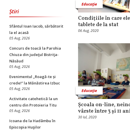
Educaţie
Știri
Condiţiile în care el
tablete de la stat
Sfântul Ioan Iacob, sărbătorit
06 Aug, 2020
la el acasă
05 Aug, 2026
​Concurs de toacă la Parohia
Chiuza din judeţul Bistriţa-
Năsăud
05 Aug, 2026
Evenimentul „Roagă-te și
crede!” la Mănăstirea Izbuc
05 Aug, 2026
Educaţie
Activitate catehetică la un
Școala on-line, neind
centru din Protoieria Titu
vârste între 3 și 11 an
05 Aug, 2026
30 Iul, 2020
Icoana de la Hadâmbu în
Episcopia Huşilor