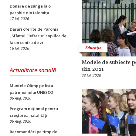
Donare de sânge la o
parohie din Ialomiţa
17 Iul, 2026
Daruri oferite de Parohia
„Sfântul Elefterie” copiilor de
la un centru de zi
Educaţie
16 Iul, 2026
Modele de subiecte p
din 2021
Actualitate socială
23 Iul, 2020
Muntele Olimp pe lista
patrimoniului UNESCO
06 Aug, 2026
Program naţional pentru
creşterea natalităţii
06 Aug, 2026
Recomandări pe timp de