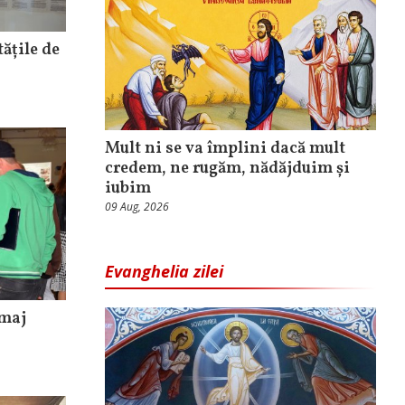
tățile de
Mult ni se va împlini dacă mult
credem, ne rugăm, nădăjduim și
iubim
09 Aug, 2026
Evanghelia zilei
omaj