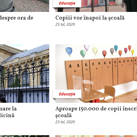
Educaţie
despre ora de
Copiii vor înapoi la școală
23 Iul, 2020
Educaţie
mare la
Aproape 150.000 de copii înscri
dicină
școală
23 Iul, 2020