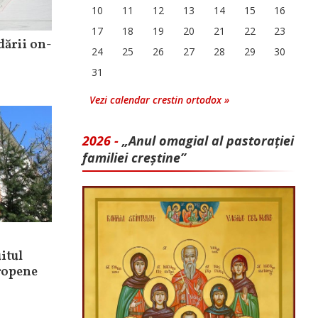
10
11
12
13
14
15
16
17
18
19
20
21
22
23
dării on-
24
25
26
27
28
29
30
31
Vezi calendar crestin ortodox »
2026 -
„Anul omagial al pastorației
familiei creștine”
itul
ropene