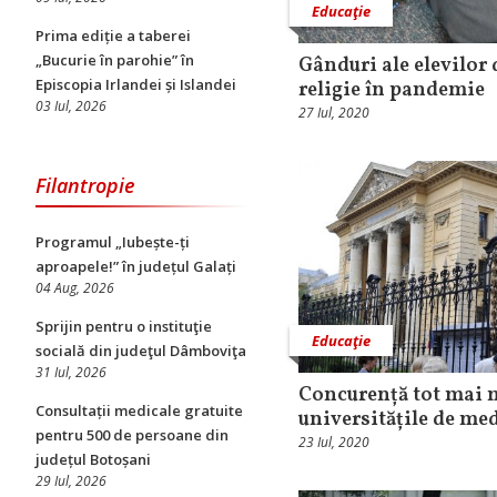
Educaţie
Prima ediție a taberei
„Bucurie în parohie” în
Gânduri ale elevilor 
Episcopia Irlandei și Islandei
religie în pandemie
03 Iul, 2026
27 Iul, 2020
Filantropie
Programul „Iubește-ți
aproapele!” în județul Galați
04 Aug, 2026
Sprijin pentru o instituţie
Educaţie
socială din judeţul Dâmboviţa
31 Iul, 2026
Concurență tot mai 
Consultații medicale gratuite
universitățile de me
pentru 500 de persoane din
23 Iul, 2020
județul Botoșani
29 Iul, 2026