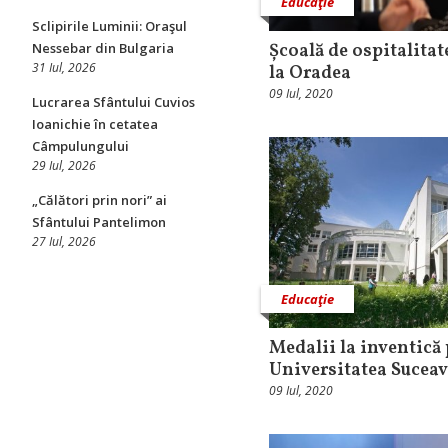
Educaţie
Sclipirile Luminii: Oraşul
Școală de ospitalitat
Nessebar din Bulgaria
31 Iul, 2026
la Oradea
09 Iul, 2020
Lucrarea Sfântului Cuvios
Ioanichie în cetatea
Câmpulungului
29 Iul, 2026
„Călători prin nori” ai
Sfântului Pantelimon
27 Iul, 2026
Educaţie
Medalii la inventică
Universitatea Sucea
09 Iul, 2020