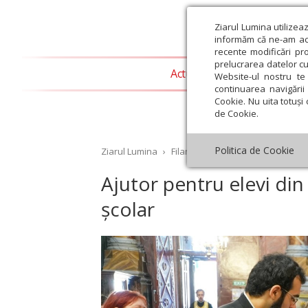
Ziarul Lumina utilizea
informăm că ne-am actu
recente modificări pr
prelucrarea datelor cu
Actualitate religioasă
T
Website-ul nostru te 
continuarea navigării 
Cookie. Nu uita totuși 
de Cookie.
Politica de Cookie
Ziarul Lumina
›
Filantropie
›
Ajutor pentru elevi 
Ajutor pentru elevi din 
școlar
st
Septembrie
Octombrie
Noiembrie
Decembrie
Ianuar