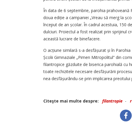
În data de 6 septembrie, parohia prahoveană Păc
doua ediție a campaniei „Vreau să merg la școal
început de an școlar. În cadrul acestuia, 150 de
dulciuri. Proiectul a fost realizat prin sprijinul c
această lucrare de binefacere.
O acțiune similară s-a des­fășurat și în Parohia
Școlii Gimnaziale „Pimen Mitropolitul” din comu
filantropice găzduite de biserica parohială cu
toate rechizitele necesare desfășurării procesul
nea desfășurându-se prin implicarea preotului p
Citeşte mai multe despre:
filantropie
-
r