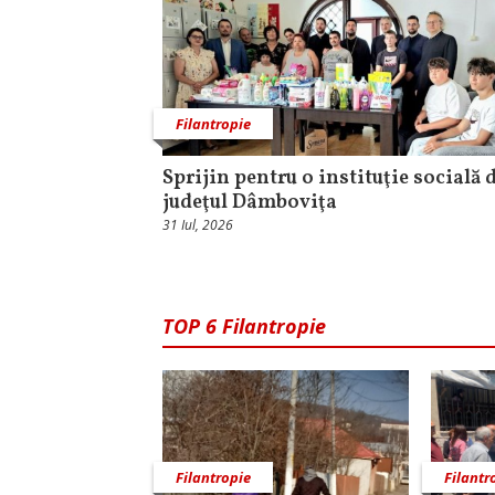
Filantropie
Sprijin pentru o instituţie socială 
judeţul Dâmboviţa
31 Iul, 2026
TOP 6 Filantropie
Filantropie
Filantr