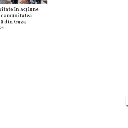
ritate în acțiune
 comunitatea
nă din Gaza
026