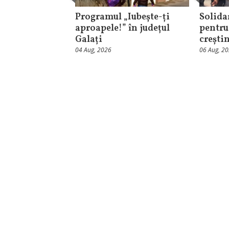
Programul „Iubește-ți
Solida
aproapele!” în județul
pentru
Galați
crești
04 Aug, 2026
06 Aug, 2