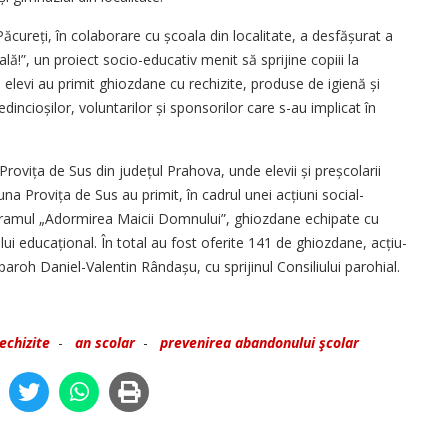
ureți, în colaborare cu școala din localitate, a des­fă­șurat a
ă!”, un proiect socio-educativ menit să sprijine copiii la
 elevi au primit ghiozdane cu rechizite, produse de igienă și
re­dincioșilor, voluntarilor și sponsorilor care s-au implicat în
 Provița de Sus din județul Prahova, unde elevii și preșcolarii
na Provița de Sus au primit, în cadrul unei acțiuni social-
 hramul „Adormirea Maicii Domnului”, ghiozdane echipate cu
ui educațional. În total au fost oferite 141 de ghiozdane, acțiu­
aroh Daniel-Valentin Rândașu, cu sprijinul Consiliului parohial.
echizite
-
an scolar
-
prevenirea abandonului şcolar