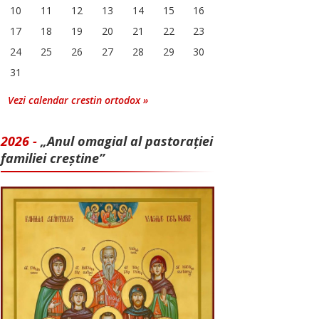
10
11
12
13
14
15
16
17
18
19
20
21
22
23
24
25
26
27
28
29
30
31
Vezi calendar crestin ortodox »
2026 -
„Anul omagial al pastorației
familiei creștine”