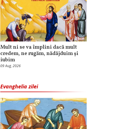
Mult ni se va împlini dacă mult
credem, ne rugăm, nădăjduim și
iubim
09 Aug, 2026
Evanghelia zilei