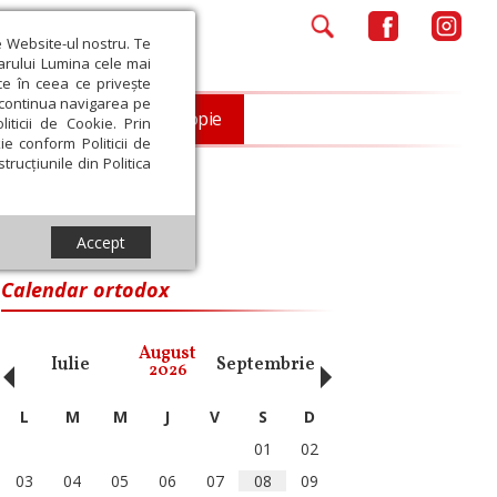
e Website-ul nostru. Te
iarului Lumina cele mai
ce în ceea ce privește
a continua navigarea pe
Opinii
Filantropie
iticii de Cookie. Prin
ie conform Politicii de
trucțiunile din Politica
Accept
Calendar ortodox
‹
›
August
Iulie
Septembrie
Octombrie
Noiembri
2026
L
M
M
J
V
S
D
01
02
03
04
05
06
07
08
09