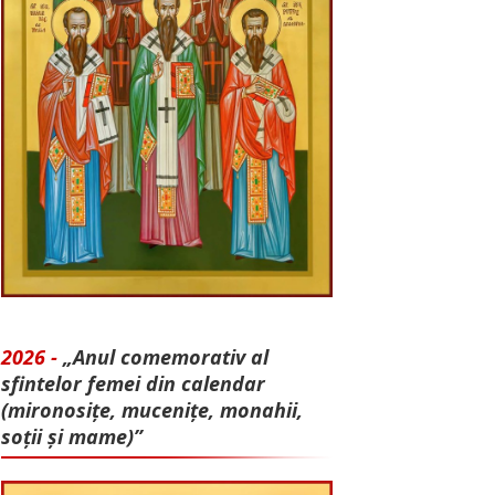
2026 -
„Anul comemorativ al
sfintelor femei din calendar
(mironosițe, mu­cenițe, monahii,
soții și mame)”