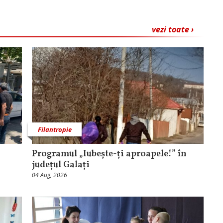
vezi toate ›
Filantropie
Programul „Iubește-ți aproapele!” în
județul Galați
04 Aug, 2026