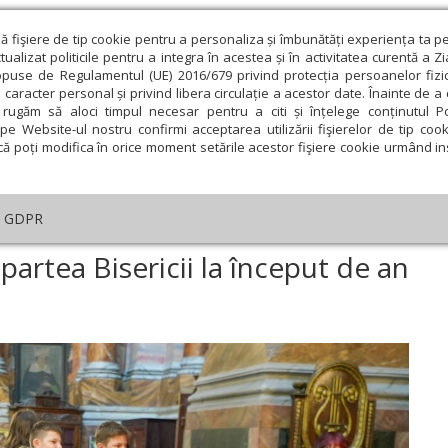
ză fişiere de tip cookie pentru a personaliza și îmbunătăți experiența ta p
alizat politicile pentru a integra în acestea și în activitatea curentă a Z
opuse de Regulamentul (UE) 2016/679 privind protecția persoanelor fizi
 caracter personal și privind libera circulație a acestor date. Înainte de 
eologie și spiritualitate
Educaţie și Cultură
Societate
rugăm să aloci timpul necesar pentru a citi și înțelege conținutul Pol
pe Website-ul nostru confirmi acceptarea utilizării fişierelor de tip cook
că poți modifica în orice moment setările acestor fişiere cookie urmând ins
GDPR
din partea Bisericii la început de an școlar
partea Bisericii la început de an
ie
Februarie
Martie
Aprilie
Mai
Iunie