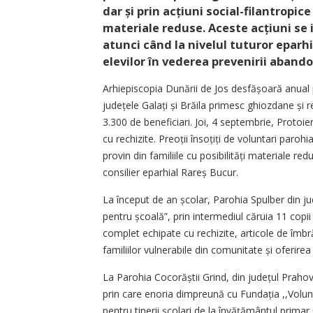
dar și prin acțiuni social-filantropice 
materiale reduse. Aceste acțiuni se i
atunci când la nivelul tuturor eparhi
elevilor în vederea prevenirii abando
Arhiepiscopia Dunării de Jos desfășoară anual p
județele Galați și Brăila primesc ghiozdane și 
3.300 de beneficiari. Joi, 4 septembrie, Protoie
cu rechizite. Preoții însoțiți de voluntari parohi
provin din familiile cu posibi­lități materiale re
consilier eparhial Rareș Bucur.
La început de an școlar, Parohia Spulber din ju
pentru școală”, prin intermediul căruia 11 copii 
complet echipate cu rechizite, articole de îmbră
familiilor vulnerabile din comunitate și oferirea
La Parohia Cocorăștii Grind, din județul Prah
prin care enoria dimpreună cu Fundația ,,Volun
pentru tinerii școlari de la învățământul primar 