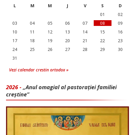
L
M
M
J
V
S
D
01
02
03
04
05
06
07
08
09
10
11
12
13
14
15
16
17
18
19
20
21
22
23
24
25
26
27
28
29
30
31
Vezi calendar crestin ortodox »
2026 -
„Anul omagial al pastorației familiei
creștine”