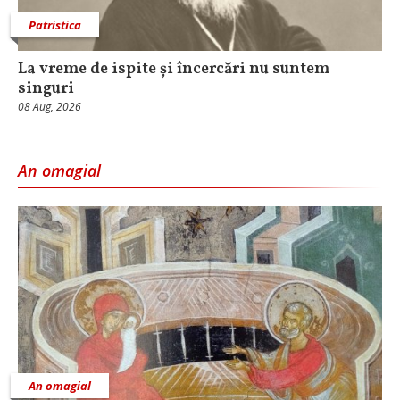
Patristica
La vreme de ispite și încercări nu suntem
singuri
08 Aug, 2026
An omagial
An omagial