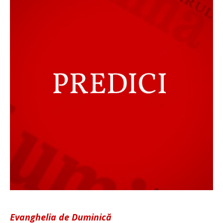
Evanghelia de Duminică