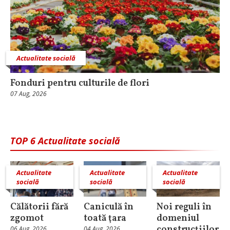
Actualitate socială
Fonduri pentru culturile de flori
07 Aug, 2026
TOP 6 Actualitate socială
Actualitate
Actualitate
Actualitate
socială
socială
socială
Călătorii fără
Caniculă în
Noi reguli în
zgomot
toată ţara
domeniul
construcţiilor
06 Aug, 2026
04 Aug, 2026