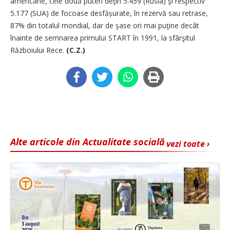
americane, cele două puteri deţin 5.459 (Rusia) şi respectiv
5.177 (SUA) de focoase desfă­șurate, în rezervă sau retrase,
87% din totalul mondial, dar de şase ori mai puţine decât
înainte de semnarea primului START în 1991, la sfârşitul
Războiului Rece.
(C.Z.)
Alte articole din Actualitate socială
vezi toate ›