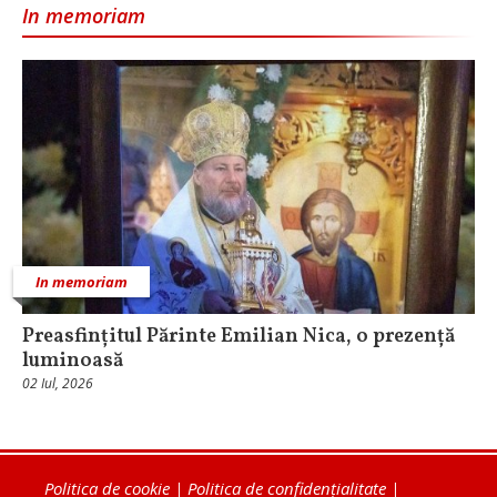
In memoriam
In memoriam
Preasfințitul Părinte Emilian Nica, o prezență
luminoasă
02 Iul, 2026
Politica de cookie
|
Politica de confidențialitate
|