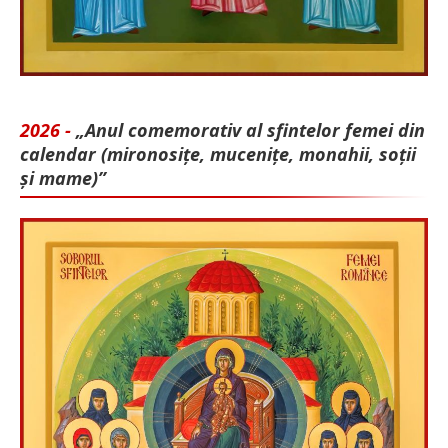
2026 -
„Anul comemorativ al sfintelor femei din
calendar (mironosițe, mu­cenițe, monahii, soții
și mame)”