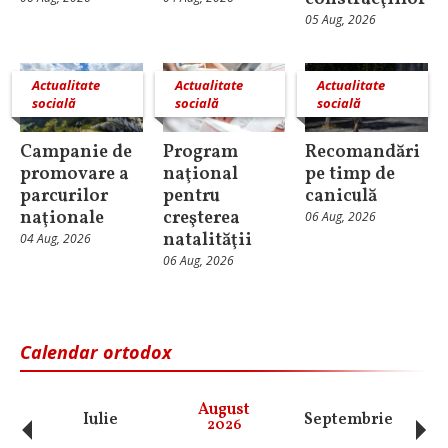
05 Aug, 2026
Actualitate
Actualitate
Actualitate
socială
socială
socială
Campanie de
Program
Recomandări
promovare a
naţional
pe timp de
parcurilor
pentru
caniculă
naţionale
creşterea
06 Aug, 2026
natalităţii
04 Aug, 2026
06 Aug, 2026
Calendar ortodox
‹
›
August
Iulie
Septembrie
O
2026