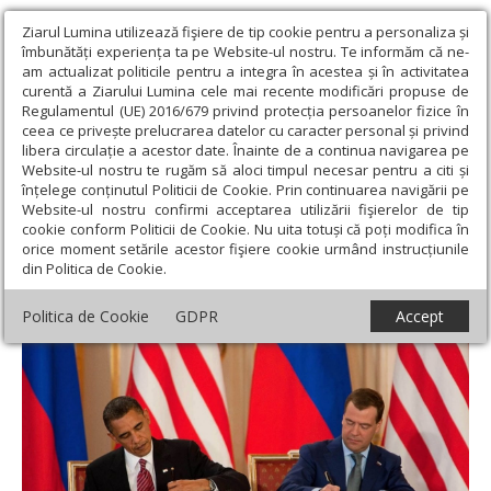
Ziarul Lumina utilizează fişiere de tip cookie pentru a personaliza și
îmbunătăți experiența ta pe Website-ul nostru. Te informăm că ne-
am actualizat politicile pentru a integra în acestea și în activitatea
curentă a Ziarului Lumina cele mai recente modificări propuse de
Regulamentul (UE) 2016/679 privind protecția persoanelor fizice în
ceea ce privește prelucrarea datelor cu caracter personal și privind
libera circulație a acestor date. Înainte de a continua navigarea pe
Website-ul nostru te rugăm să aloci timpul necesar pentru a citi și
Ziarul Lumina
›
Societate
›
Actualitate socială
›
Nici o limită
înțelege conținutul Politicii de Cookie. Prin continuarea navigării pe
pentru arsenalele strategice rusești și americane
Website-ul nostru confirmi acceptarea utilizării fişierelor de tip
cookie conform Politicii de Cookie. Nu uita totuși că poți modifica în
Nici o limită pentru arsenalele strategice
orice moment setările acestor fişiere cookie urmând instrucțiunile
din Politica de Cookie.
rusești și americane
Politica de Cookie
GDPR
Accept