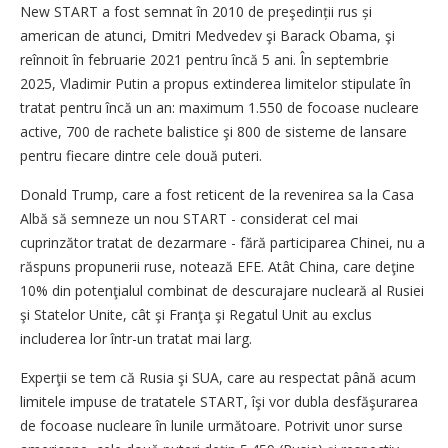
New START a fost semnat în 2010 de preşedinții rus și
american de atunci, Dmitri Medvedev şi Barack Obama, şi
reînnoit în februarie 2021 pentru încă 5 ani. În septembrie
2025, Vladimir Putin a propus extinderea limitelor stipulate în
tratat pentru încă un an: maximum 1.550 de focoase nucleare
active, 700 de rachete balistice şi 800 de sisteme de lansare
pentru fiecare dintre cele două puteri.
Donald Trump, care a fost reticent de la revenirea sa la Casa
Albă să semneze un nou START - considerat cel mai
cuprinzător tratat de dezarmare - fără participarea Chinei, nu a
răspuns propunerii ruse, notează EFE. Atât China, care deţine
10% din potenţialul combinat de descurajare nucleară al Rusiei
şi Statelor Unite, cât şi Franţa şi Regatul Unit au exclus
includerea lor într-un tratat mai larg.
Experţii se tem că Rusia şi SUA, care au respectat până acum
limitele impuse de tratatele START, îşi vor dubla desfăşurarea
de focoase nucleare în lunile următoare. Potrivit unor surse