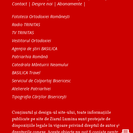
Contact
|
Despre noi
|
Abonamente
|
Fototeca Ortodoxiei Românești
Radio TRINITAS
TV TRINITAS
Vestitorul Ortodoxiei
Agenţia de ştiri BASILICA
Patriarhia Română
Catedrala Mântuirii Neamului
BASILICA Travel
Serviciul de Colportaj Bisericesc
Atelierele Patriarhiei
Tipografia Cărţilor Bisericeşti
Conținutul și design-ul site-ului, toate informaţiile
publicate pe site de Ziarul Lumina sunt protejate de
dispoziţiile legale în vigoare privind dreptul de autor şi
drepturile conexe. Aceste obiecte nu pot fi copiate pentru