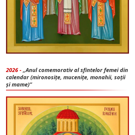
2026 -
„Anul comemorativ al sfintelor femei din
calendar (mironosițe, mu­cenițe, monahii, soții
și mame)”