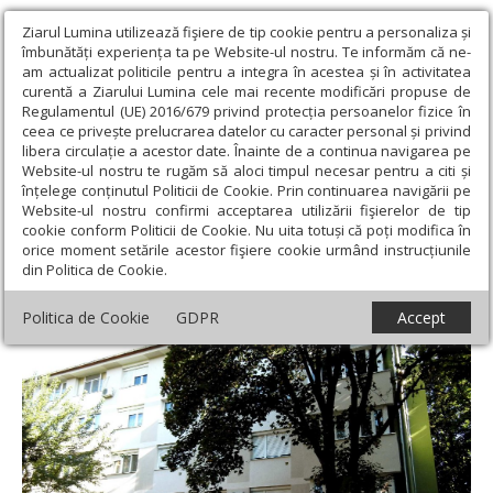
Ziarul Lumina utilizează fişiere de tip cookie pentru a personaliza și
îmbunătăți experiența ta pe Website-ul nostru. Te informăm că ne-
am actualizat politicile pentru a integra în acestea și în activitatea
curentă a Ziarului Lumina cele mai recente modificări propuse de
Regulamentul (UE) 2016/679 privind protecția persoanelor fizice în
ceea ce privește prelucrarea datelor cu caracter personal și privind
libera circulație a acestor date. Înainte de a continua navigarea pe
Website-ul nostru te rugăm să aloci timpul necesar pentru a citi și
Ziarul Lumina
›
Societate
›
Actualitate socială
›
Piața chiriilor
înțelege conținutul Politicii de Cookie. Prin continuarea navigării pe
din marile orașe
Website-ul nostru confirmi acceptarea utilizării fişierelor de tip
cookie conform Politicii de Cookie. Nu uita totuși că poți modifica în
Piața chiriilor din marile orașe
orice moment setările acestor fişiere cookie urmând instrucțiunile
din Politica de Cookie.
Politica de Cookie
GDPR
Accept