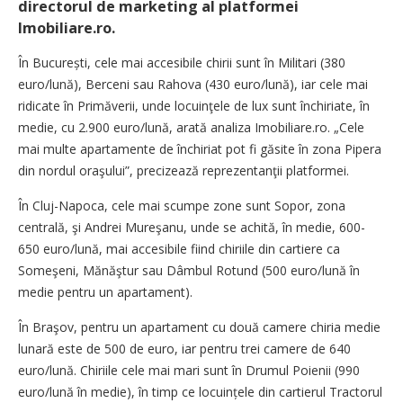
directorul de marketing al platformei
Imobiliare.ro.
În București, cele mai accesibile chirii sunt în Militari (380
euro/lună), Berceni sau Rahova (430 euro/lună), iar cele mai
ridicate în Primăverii, unde locuinţele de lux sunt închiriate, în
medie, cu 2.900 euro/lună, arată analiza Imobiliare.ro. „Cele
mai multe apartamente de închiriat pot fi găsite în zona Pipera
din nordul oraşului”, precizează reprezentanţii platformei.
În Cluj-Napoca, cele mai scumpe zone sunt Sopor, zona
centrală, şi Andrei Mureşanu, unde se achită, în medie, 600-
650 euro/lună, mai accesibile fiind chiriile din cartiere ca
Someşeni, Mănăştur sau Dâmbul Rotund (500 euro/lună în
medie pentru un apartament).
În Braşov, pentru un apartament cu două camere chiria medie
lunară este de 500 de euro, iar pentru trei camere de 640
euro/lună. Chiriile cele mai mari sunt în Drumul Poienii (990
euro/lună în medie), în timp ce locuințele din cartierul Tractorul