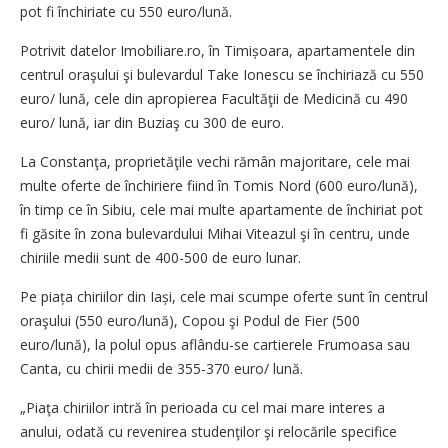
pot fi închiriate cu 550 euro/lună.
Potrivit datelor Imobiliare.ro, în Timișoara, apartamentele din
centrul oraşului şi bulevardul Take Ionescu se închiriază cu 550
euro/ lună, cele din apropierea Facultăţii de Medicină cu 490
euro/ lună, iar din Buziaş cu 300 de euro.
La Constanţa, proprietăţile vechi rămân majoritare, cele mai
multe oferte de închiriere fiind în Tomis Nord (600 euro/lună),
în timp ce în Sibiu, cele mai multe apartamente de închiriat pot
fi găsite în zona bulevardului Mihai Viteazul şi în centru, unde
chiriile medii sunt de 400-500 de euro lunar.
Pe piața chiriilor din Iași, cele mai scumpe oferte sunt în centrul
oraşului (550 euro/lună), Copou şi Podul de Fier (500
euro/lună), la polul opus aflându-se cartierele Frumoasa sau
Canta, cu chirii medii de 355-370 euro/ lună.
„Piaţa chiriilor intră în perioada cu cel mai mare interes a
anului, odată cu revenirea studenţilor şi relocările specifice