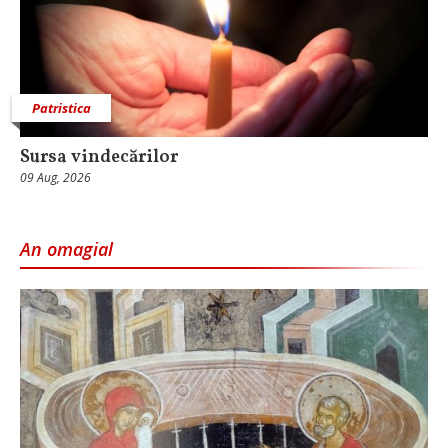
Patristica
Sursa vindecărilor
09 Aug, 2026
An omagial