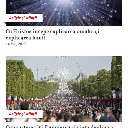
Religie și știință
Cu Hristos începe explicarea omului și
explicarea lumii
14 Mai, 2017
Religie și știință
Cunoașterea lui Dumnezeu și viața deplină a