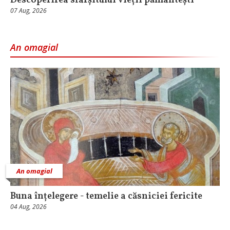
Descoperirea sfârșitului vieții pământești
07 Aug, 2026
An omagial
An omagial
Buna înțelegere - temelie a căsniciei fericite
04 Aug, 2026