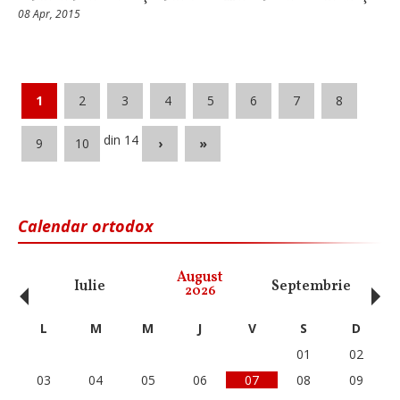
08 Apr, 2015
1
2
3
4
5
6
7
8
din 14
9
10
›
»
Calendar ortodox
‹
›
August
Iulie
Septembrie
O
2026
L
M
M
J
V
S
D
01
02
03
04
05
06
07
08
09