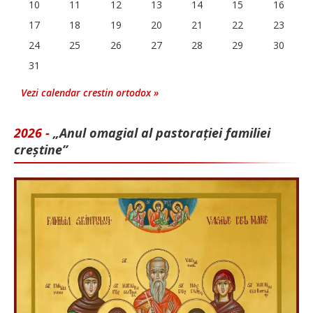
10
11
12
13
14
15
16
17
18
19
20
21
22
23
24
25
26
27
28
29
30
31
Vezi calendar crestin ortodox »
2026 -
„Anul omagial al pastorației familiei
creștine”