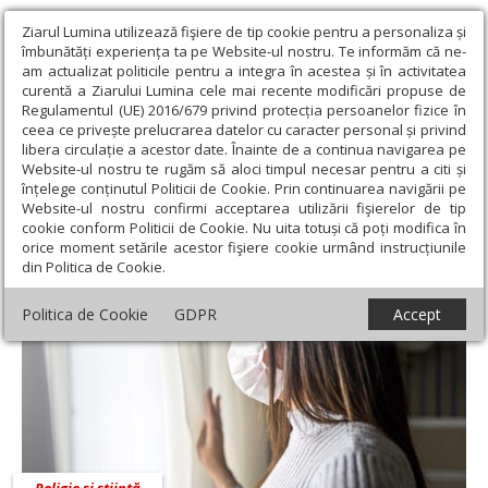
Ziarul Lumina utilizează fişiere de tip cookie pentru a personaliza și
îmbunătăți experiența ta pe Website-ul nostru. Te informăm că ne-
am actualizat politicile pentru a integra în acestea și în activitatea
curentă a Ziarului Lumina cele mai recente modificări propuse de
Regulamentul (UE) 2016/679 privind protecția persoanelor fizice în
ceea ce privește prelucrarea datelor cu caracter personal și privind
libera circulație a acestor date. Înainte de a continua navigarea pe
Website-ul nostru te rugăm să aloci timpul necesar pentru a citi și
Ziarul Lumina
›
Societate
›
Religie și știință
înțelege conținutul Politicii de Cookie. Prin continuarea navigării pe
Website-ul nostru confirmi acceptarea utilizării fişierelor de tip
Religie și știință
cookie conform Politicii de Cookie. Nu uita totuși că poți modifica în
orice moment setările acestor fişiere cookie urmând instrucțiunile
din Politica de Cookie.
Politica de Cookie
GDPR
Accept
Religie și știință