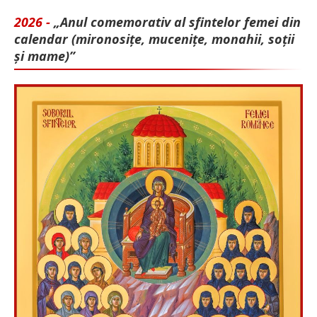
2026 -
„Anul comemorativ al sfintelor femei din
calendar (mironosițe, mu­cenițe, monahii, soții
și mame)”