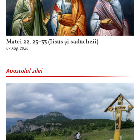
Matei 22, 23–33 (Iisus și saducheii)
07 Aug, 2026
Apostolul zilei