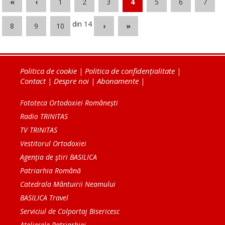
«
‹
1
2
3
4
5
6
7
din 14
8
9
10
›
»
Politica de cookie
|
Politica de confidențialitate
|
Contact
|
Despre noi
|
Abonamente
|
Fototeca Ortodoxiei Românești
Radio TRINITAS
TV TRINITAS
Vestitorul Ortodoxiei
Agenţia de ştiri BASILICA
Patriarhia Română
Catedrala Mântuirii Neamului
BASILICA Travel
Serviciul de Colportaj Bisericesc
Atelierele Patriarhiei