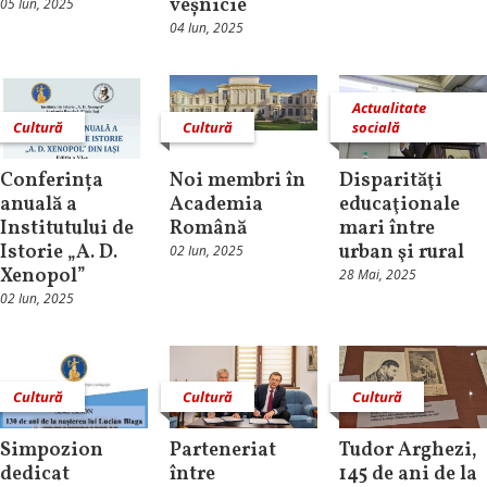
veșnicie
05 Iun, 2025
04 Iun, 2025
Actualitate
Cultură
Cultură
socială
Conferința
Noi membri în
Disparităţi
anuală a
Academia
educaţionale
Institutului de
Română
mari între
Istorie „A. D.
urban şi rural
02 Iun, 2025
Xenopol”
28 Mai, 2025
02 Iun, 2025
Cultură
Cultură
Cultură
Simpozion
Parteneriat
Tudor Arghezi,
dedicat
între
145 de ani de la