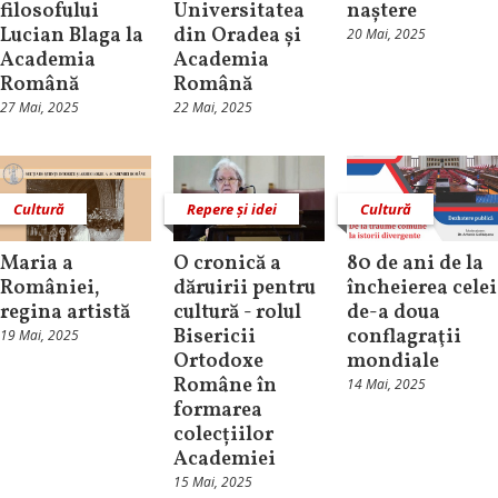
filosofului
Universitatea
naștere
Lucian Blaga la
din Oradea și
20 Mai, 2025
Academia
Academia
Română
Română
27 Mai, 2025
22 Mai, 2025
Cultură
Repere și idei
Cultură
Maria a
O cronică a
80 de ani de la
României,
dăruirii pentru
încheierea celei
regina artistă
cultură - rolul
de-a doua
Bisericii
conflagraţii
19 Mai, 2025
Ortodoxe
mondiale
Române în
14 Mai, 2025
formarea
colecțiilor
Academiei
15 Mai, 2025