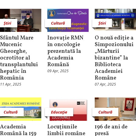
Știri
Cultură
Știri
Sfântul Mare
Inovație RMN
O nouă ediție a
Mucenic
în oncologie
Simpozionului
Gheorghe,
prezentată la
„Mărturii
ocrotitor al
Academia
bizantine” la
transplantului
Română
Biblioteca
hepatic în
Academiei
09 Apr, 2025
România
Române
11 Apr, 2025
07 Apr, 2025
Cultură
Educaţie
Cultură
Academia
Locuţiunile
196 de ani de
Română la 159
limbii române
presă