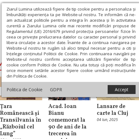
Ziarul Lumina utilizează fişiere de tip cookie pentru a personaliza și
îmbunătăți experiența ta pe Website-ul nostru. Te informăm că ne-
am actualizat politicile pentru a integra în acestea și în activitatea
curentă a Ziarului Lumina cele mai recente modificări propuse de
Regulamentul (UE) 2016/679 privind protecția persoanelor fizice în
ceea ce privește prelucrarea datelor cu caracter personal și privind
libera circulație a acestor date. Înainte de a continua navigarea pe
Website-ul nostru te rugăm să aloci timpul necesar pentru a citi și
Ziarul Lumina
›
Academia Romana
înțelege conținutul Politicii de Cookie. Prin continuarea navigării pe
Website-ul nostru confirmi acceptarea utilizării fişierelor de tip
Academia Romana
cookie conform Politicii de Cookie. Nu uita totuși că poți modifica în
orice moment setările acestor fişiere cookie urmând instrucțiunile
din Politica de Cookie.
Politica de Cookie
GDPR
Accept
Cultură
Știri
Cultură
Țara
Acad. Ioan
Lansare de
Românească și
Bianu
carte la Cluj
Transilvania în
comemorat la
04 Iun, 2025
„Războiul cel
90 de ani de la
Lung”
trecerea în