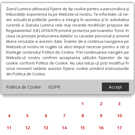
Ziarul Lumina utilizează fişiere de tip cookie pentru a personaliza și
îmbunătăți experiența ta pe Website-ul nostru. Te informăm că ne-
am actualizat politicile pentru a integra în acestea și în activitatea
curentă a Ziarului Lumina cele mai recente modificări propuse de
Regulamentul (UE) 2016/679 privind protecția persoanelor fizice în
ceea ce privește prelucrarea datelor cu caracter personal și privind
libera circulație a acestor date. Înainte de a continua navigarea pe
Website-ul nostru te rugăm să aloci timpul necesar pentru a citi și
Calendar articole
înțelege conținutul Politicii de Cookie. Prin continuarea navigării pe
Website-ul nostru confirmi acceptarea utilizării fişierelor de tip
cookie conform Politicii de Cookie. Nu uita totuși că poți modifica în
orice moment setările acestor fişiere cookie urmând instrucțiunile
din Politica de Cookie.
«
»
NOIEMBRIE 2024
Politica de Cookie
GDPR
Accept
L
M
M
J
V
S
D
1
2
3
4
5
6
7
8
9
10
11
12
13
14
15
16
17