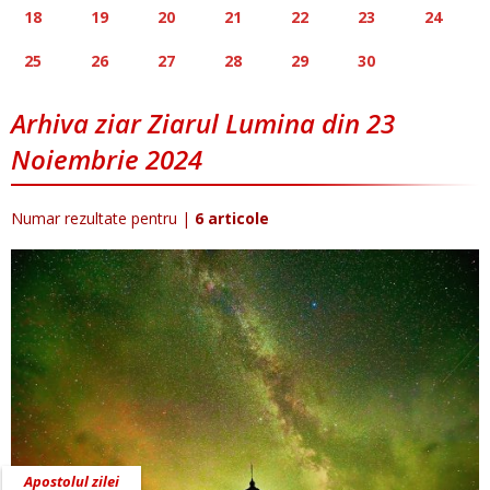
18
19
20
21
22
23
24
25
26
27
28
29
30
Arhiva ziar Ziarul Lumina din 23
Noiembrie 2024
Numar rezultate pentru
|
6 articole
Apostolul zilei