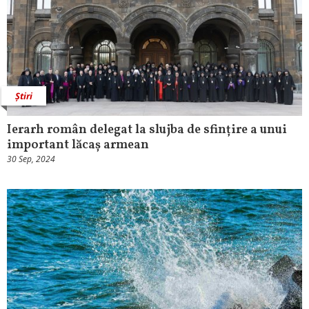
Știri
Ierarh român delegat la slujba de sfințire a unui
important lăcaș armean
30 Sep, 2024