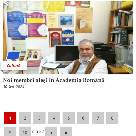
Cultură
Noi membri aleși în Academia Română
30 Sep, 2024
1
2
3
4
5
6
7
8
din 37
9
10
›
»