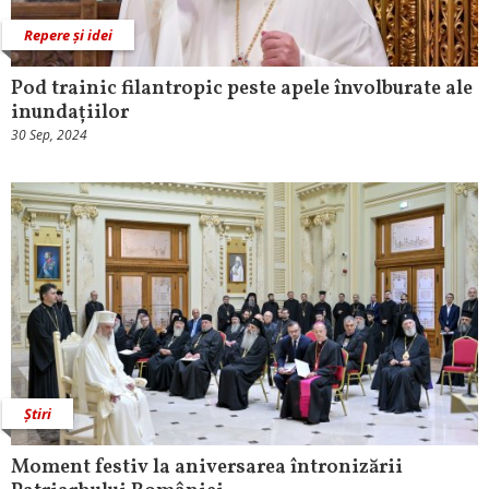
Repere și idei
Pod trainic filantropic peste apele învolburate ale
inundațiilor
30 Sep, 2024
Știri
Moment festiv la aniversarea întronizării