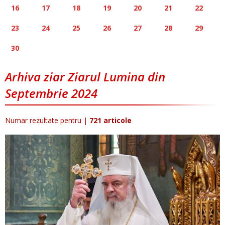
16
17
18
19
20
21
22
23
24
25
26
27
28
29
30
Arhiva ziar Ziarul Lumina din
Septembrie 2024
Numar rezultate pentru
|
721 articole