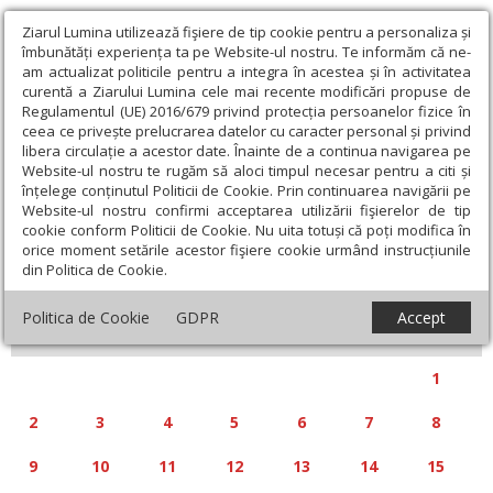
Ziarul Lumina utilizează fişiere de tip cookie pentru a personaliza și
îmbunătăți experiența ta pe Website-ul nostru. Te informăm că ne-
am actualizat politicile pentru a integra în acestea și în activitatea
curentă a Ziarului Lumina cele mai recente modificări propuse de
Regulamentul (UE) 2016/679 privind protecția persoanelor fizice în
ceea ce privește prelucrarea datelor cu caracter personal și privind
libera circulație a acestor date. Înainte de a continua navigarea pe
Website-ul nostru te rugăm să aloci timpul necesar pentru a citi și
Calendar articole
înțelege conținutul Politicii de Cookie. Prin continuarea navigării pe
Website-ul nostru confirmi acceptarea utilizării fişierelor de tip
cookie conform Politicii de Cookie. Nu uita totuși că poți modifica în
orice moment setările acestor fişiere cookie urmând instrucțiunile
din Politica de Cookie.
«
»
SEPTEMBRIE 2024
Politica de Cookie
GDPR
Accept
L
M
M
J
V
S
D
1
2
3
4
5
6
7
8
9
10
11
12
13
14
15