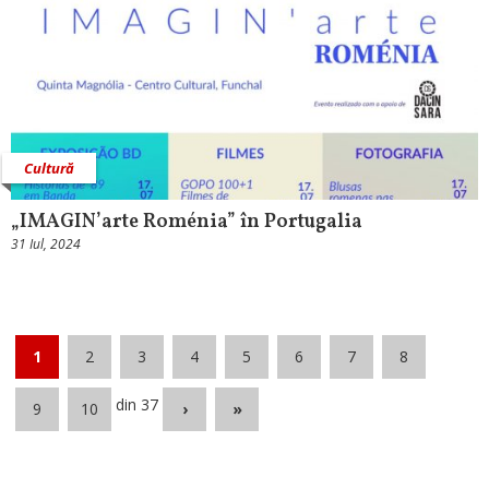
Cultură
„IMAGIN’arte Roménia” în Portugalia
31 Iul, 2024
1
2
3
4
5
6
7
8
din 37
9
10
›
»