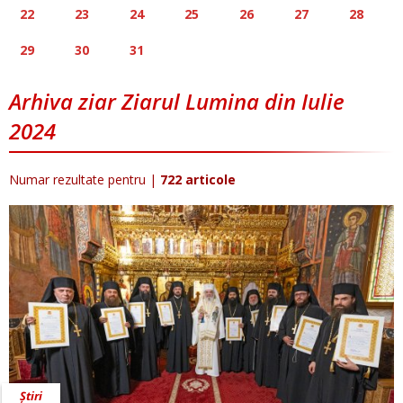
22
23
24
25
26
27
28
29
30
31
Arhiva ziar Ziarul Lumina din Iulie
2024
Numar rezultate pentru
|
722 articole
Știri