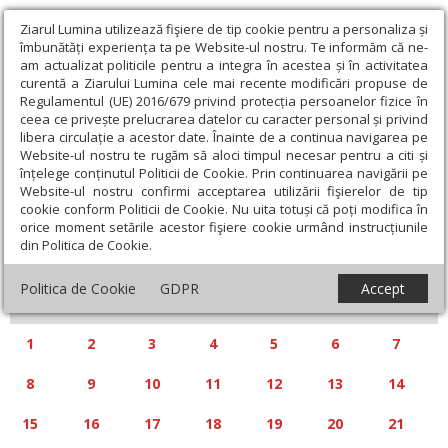
Ziarul Lumina utilizează fişiere de tip cookie pentru a personaliza și
îmbunătăți experiența ta pe Website-ul nostru. Te informăm că ne-
am actualizat politicile pentru a integra în acestea și în activitatea
curentă a Ziarului Lumina cele mai recente modificări propuse de
Regulamentul (UE) 2016/679 privind protecția persoanelor fizice în
ceea ce privește prelucrarea datelor cu caracter personal și privind
libera circulație a acestor date. Înainte de a continua navigarea pe
Website-ul nostru te rugăm să aloci timpul necesar pentru a citi și
Calendar articole
înțelege conținutul Politicii de Cookie. Prin continuarea navigării pe
Website-ul nostru confirmi acceptarea utilizării fişierelor de tip
cookie conform Politicii de Cookie. Nu uita totuși că poți modifica în
orice moment setările acestor fişiere cookie urmând instrucțiunile
din Politica de Cookie.
«
»
IULIE 2024
Politica de Cookie
GDPR
Accept
L
M
M
J
V
S
D
1
2
3
4
5
6
7
8
9
10
11
12
13
14
15
16
17
18
19
20
21