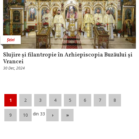
Știri
Slujire și filantropie în Arhiepiscopia Buzăului și
Vrancei
30 Dec, 2024
1
2
3
4
5
6
7
8
din 33
9
10
›
»