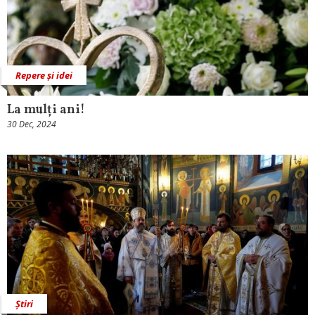
Repere și idei
La mulți ani!
30 Dec, 2024
Știri