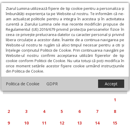
Ziarul Lumina utilizează fişiere de tip cookie pentru a personaliza și
îmbunătăți experiența ta pe Website-ul nostru. Te informăm că ne-
am actualizat politicile pentru a integra în acestea și în activitatea
curentă a Ziarului Lumina cele mai recente modificări propuse de
Regulamentul (UE) 2016/679 privind protecția persoanelor fizice în
ceea ce privește prelucrarea datelor cu caracter personal și privind
libera circulație a acestor date. Înainte de a continua navigarea pe
Website-ul nostru te rugăm să aloci timpul necesar pentru a citi și
Calendar articole
înțelege conținutul Politicii de Cookie. Prin continuarea navigării pe
Website-ul nostru confirmi acceptarea utilizării fişierelor de tip
cookie conform Politicii de Cookie. Nu uita totuși că poți modifica în
orice moment setările acestor fişiere cookie urmând instrucțiunile
din Politica de Cookie.
«
»
DECEMBRIE 2024
Politica de Cookie
GDPR
Accept
L
M
M
J
V
S
D
1
2
3
4
5
6
7
8
9
10
11
12
13
14
15