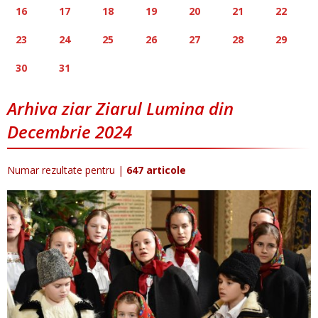
16
17
18
19
20
21
22
23
24
25
26
27
28
29
30
31
Arhiva ziar Ziarul Lumina din
Decembrie 2024
Numar rezultate pentru
|
647 articole