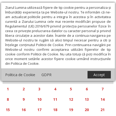
Ziarul Lumina utilizează fişiere de tip cookie pentru a personaliza și
îmbunătăți experiența ta pe Website-ul nostru. Te informăm că ne-
am actualizat politicile pentru a integra în acestea și în activitatea
curentă a Ziarului Lumina cele mai recente modificări propuse de
Regulamentul (UE) 2016/679 privind protecția persoanelor fizice în
ceea ce privește prelucrarea datelor cu caracter personal și privind
libera circulație a acestor date. Înainte de a continua navigarea pe
Website-ul nostru te rugăm să aloci timpul necesar pentru a citi și
Calendar articole
înțelege conținutul Politicii de Cookie. Prin continuarea navigării pe
Website-ul nostru confirmi acceptarea utilizării fişierelor de tip
cookie conform Politicii de Cookie. Nu uita totuși că poți modifica în
orice moment setările acestor fişiere cookie urmând instrucțiunile
din Politica de Cookie.
«
»
SEPTEMBRIE 2025
Politica de Cookie
GDPR
Accept
L
M
M
J
V
S
D
1
2
3
4
5
6
7
8
9
10
11
12
13
14
15
16
17
18
19
20
21