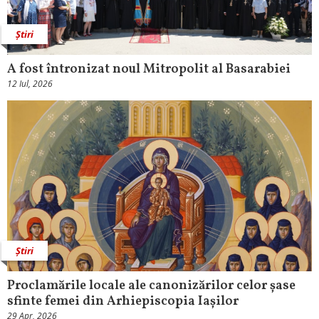
Știri
A fost întronizat noul Mitropolit al Basarabiei
12 Iul, 2026
Știri
Proclamările locale ale canonizărilor celor șase
sfinte femei din Arhiepiscopia Iașilor
29 Apr, 2026