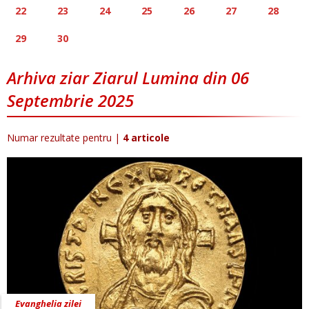
22
23
24
25
26
27
28
29
30
Arhiva ziar Ziarul Lumina din 06
Septembrie 2025
Numar rezultate pentru
|
4 articole
Evanghelia zilei