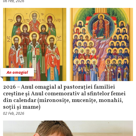
06 Feb, 2026
An omagial
2026 – Anul omagial al pastorației familiei
creștine și Anul comemorativ al sfintelor femei
din calendar (mironosițe, mucenițe, monahii,
soții și mame)
02 Feb, 2026