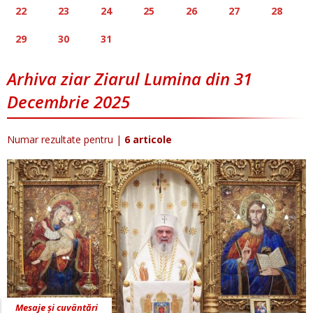
22
23
24
25
26
27
28
29
30
31
Arhiva ziar Ziarul Lumina din 31
Decembrie 2025
Numar rezultate pentru
|
6 articole
Mesaje și cuvântări