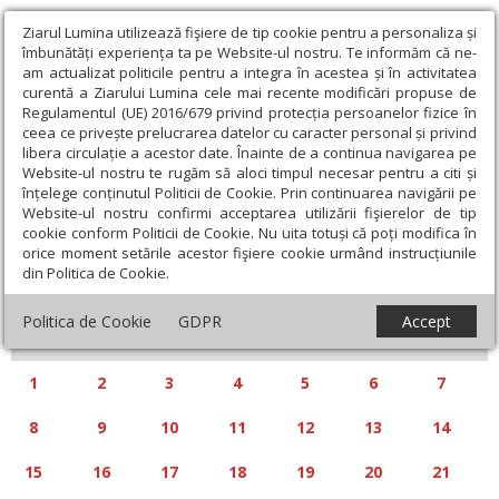
Ziarul Lumina utilizează fişiere de tip cookie pentru a personaliza și
îmbunătăți experiența ta pe Website-ul nostru. Te informăm că ne-
am actualizat politicile pentru a integra în acestea și în activitatea
curentă a Ziarului Lumina cele mai recente modificări propuse de
Regulamentul (UE) 2016/679 privind protecția persoanelor fizice în
ceea ce privește prelucrarea datelor cu caracter personal și privind
libera circulație a acestor date. Înainte de a continua navigarea pe
Website-ul nostru te rugăm să aloci timpul necesar pentru a citi și
Calendar articole
înțelege conținutul Politicii de Cookie. Prin continuarea navigării pe
Website-ul nostru confirmi acceptarea utilizării fişierelor de tip
cookie conform Politicii de Cookie. Nu uita totuși că poți modifica în
orice moment setările acestor fişiere cookie urmând instrucțiunile
din Politica de Cookie.
«
»
DECEMBRIE 2025
Politica de Cookie
GDPR
Accept
L
M
M
J
V
S
D
1
2
3
4
5
6
7
8
9
10
11
12
13
14
15
16
17
18
19
20
21