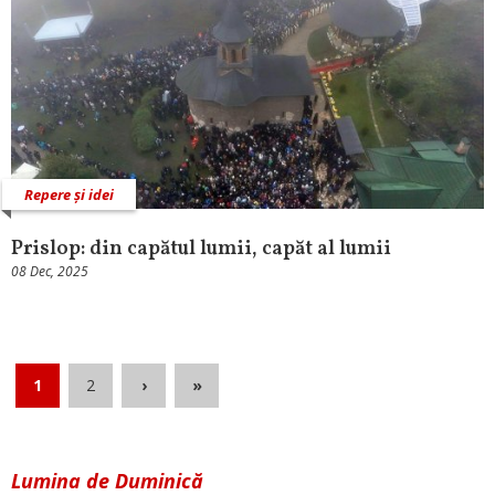
Repere și idei
Prislop: din capătul lumii, capăt al lumii
08 Dec, 2025
1
2
›
»
Lumina de Duminică