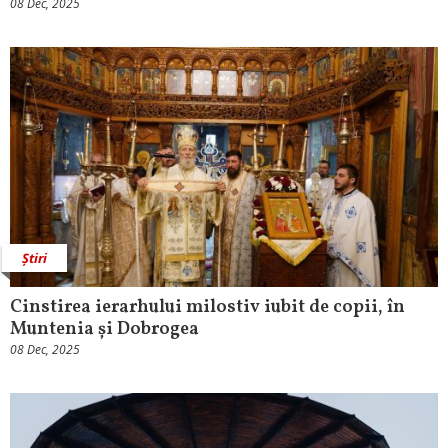
08 Dec, 2025
Știri
Cinstirea ierarhului milostiv iubit de copii, în
Muntenia și Dobrogea
08 Dec, 2025