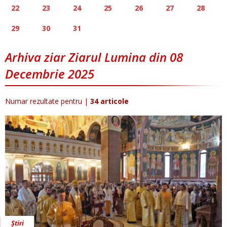
22
23
24
25
26
27
28
29
30
31
Arhiva ziar Ziarul Lumina din 08
Decembrie 2025
Numar rezultate pentru
|
34 articole
Știri