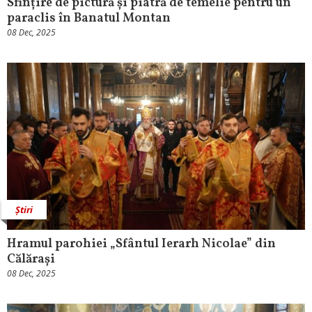
Sfințire de pictură și piatră de temelie pentru un
paraclis în Banatul Montan
08 Dec, 2025
Știri
Hramul parohiei „Sfântul Ierarh Nicolae” din
Călărași
08 Dec, 2025