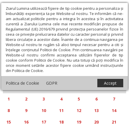
Ziarul Lumina utilizează fişiere de tip cookie pentru a personaliza și
îmbunătăți experiența ta pe Website-ul nostru. Te informăm că ne-
am actualizat politicile pentru a integra în acestea și în activitatea
curentă a Ziarului Lumina cele mai recente modificări propuse de
Regulamentul (UE) 2016/679 privind protecția persoanelor fizice în
ceea ce privește prelucrarea datelor cu caracter personal și privind
libera circulație a acestor date. Înainte de a continua navigarea pe
Website-ul nostru te rugăm să aloci timpul necesar pentru a citi și
Calendar articole
înțelege conținutul Politicii de Cookie. Prin continuarea navigării pe
Website-ul nostru confirmi acceptarea utilizării fişierelor de tip
cookie conform Politicii de Cookie. Nu uita totuși că poți modifica în
orice moment setările acestor fişiere cookie urmând instrucțiunile
din Politica de Cookie.
«
»
DECEMBRIE 2025
Politica de Cookie
GDPR
Accept
L
M
M
J
V
S
D
1
2
3
4
5
6
7
8
9
10
11
12
13
14
15
16
17
18
19
20
21