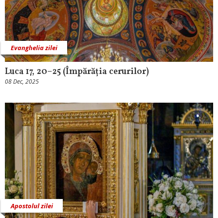
Evanghelia zilei
Luca 17, 20–25 (Împărăția cerurilor)
08 Dec, 2025
Apostolul zilei