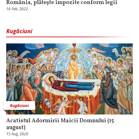
România, plătește impozite conform legii
16 Feb, 2022
Rugăciuni
Rugăciuni
Acatistul Adormirii Maicii Domnului (15
august)
15 Aug, 2020