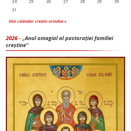
24
25
26
27
28
29
30
31
Vezi calendar crestin ortodox »
2026 -
„Anul omagial al pastorației familiei
creștine”