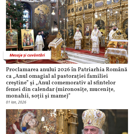
Mesaje și cuvântări
Proclamarea anului 2026 în Patriarhia Română
ca „Anul omagial al pastorației familiei
creștine” și „Anul comemorativ al sfintelor
femei din calendar (mironosițe, mucenițe,
monahii, soții și mame)”
01 Ian, 2026