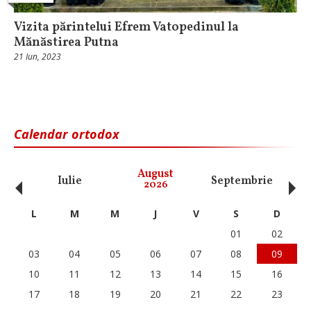
Vizita părintelui Efrem Vatopedinul la
Mănăstirea Putna
21 Iun, 2023
Calendar ortodox
‹
›
August
Iulie
Septembrie
O
2026
L
M
M
J
V
S
D
01
02
03
04
05
06
07
08
09
10
11
12
13
14
15
16
17
18
19
20
21
22
23