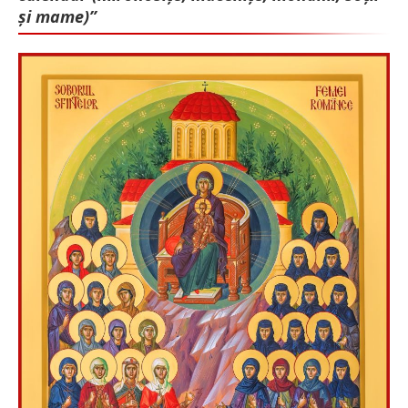
și mame)”