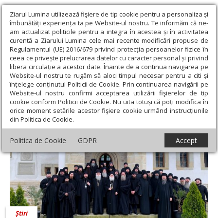
Ziarul Lumina utilizează fişiere de tip cookie pentru a personaliza și
îmbunătăți experiența ta pe Website-ul nostru. Te informăm că ne-
am actualizat politicile pentru a integra în acestea și în activitatea
curentă a Ziarului Lumina cele mai recente modificări propuse de
Regulamentul (UE) 2016/679 privind protecția persoanelor fizice în
ceea ce privește prelucrarea datelor cu caracter personal și privind
libera circulație a acestor date. Înainte de a continua navigarea pe
Website-ul nostru te rugăm să aloci timpul necesar pentru a citi și
Ziarul Lumina
›
Protos. Pavel Niga
înțelege conținutul Politicii de Cookie. Prin continuarea navigării pe
Protos. Pavel Niga
Website-ul nostru confirmi acceptarea utilizării fişierelor de tip
cookie conform Politicii de Cookie. Nu uita totuși că poți modifica în
orice moment setările acestor fişiere cookie urmând instrucțiunile
din Politica de Cookie.
Politica de Cookie
GDPR
Accept
Știri