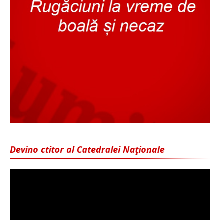
Devino ctitor al Catedralei Naţionale