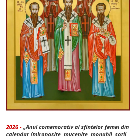
2026 -
„Anul comemorativ al sfintelor femei din
calendar (mironosițe, mu­cenițe, monahii, soții