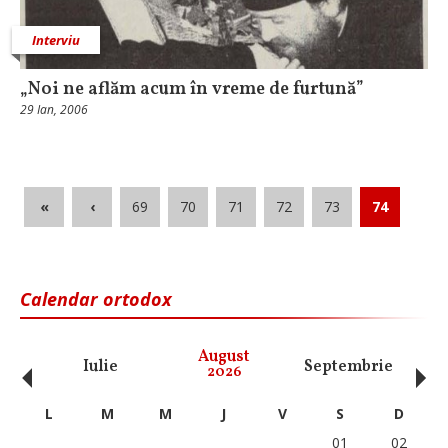
Interviu
„Noi ne aflăm acum în vreme de furtună”
29 Ian, 2006
«
‹
69
70
71
72
73
74
Calendar ortodox
‹
›
August
Iulie
Septembrie
O
2026
L
M
M
J
V
S
D
01
02