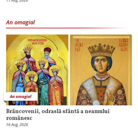
11 Aug, 2026
An omagial
An omagial
Brâncovenii, odraslă sfântă a neamului
românesc
16 Aug, 2026