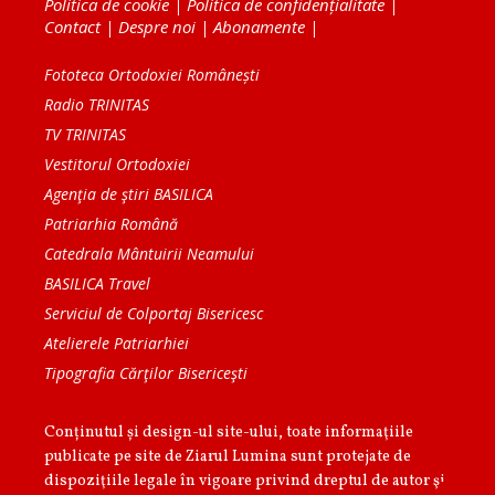
Politica de cookie
|
Politica de confidențialitate
|
Contact
|
Despre noi
|
Abonamente
|
Fototeca Ortodoxiei Românești
Radio TRINITAS
TV TRINITAS
Vestitorul Ortodoxiei
Agenţia de ştiri BASILICA
Patriarhia Română
Catedrala Mântuirii Neamului
BASILICA Travel
Serviciul de Colportaj Bisericesc
Atelierele Patriarhiei
Tipografia Cărţilor Bisericeşti
Conținutul și design-ul site-ului, toate informaţiile
publicate pe site de Ziarul Lumina sunt protejate de
dispoziţiile legale în vigoare privind dreptul de autor şi