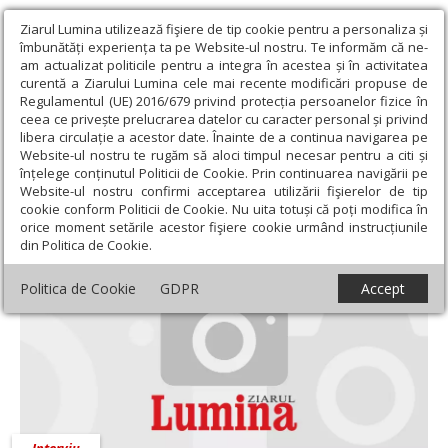
Ziarul Lumina utilizează fişiere de tip cookie pentru a personaliza și
îmbunătăți experiența ta pe Website-ul nostru. Te informăm că ne-
am actualizat politicile pentru a integra în acestea și în activitatea
curentă a Ziarului Lumina cele mai recente modificări propuse de
Regulamentul (UE) 2016/679 privind protecția persoanelor fizice în
ceea ce privește prelucrarea datelor cu caracter personal și privind
libera circulație a acestor date. Înainte de a continua navigarea pe
Website-ul nostru te rugăm să aloci timpul necesar pentru a citi și
Ziarul Lumina
›
Educaţie și Cultură
›
Interviu
înțelege conținutul Politicii de Cookie. Prin continuarea navigării pe
Website-ul nostru confirmi acceptarea utilizării fişierelor de tip
Interviu
cookie conform Politicii de Cookie. Nu uita totuși că poți modifica în
orice moment setările acestor fişiere cookie urmând instrucțiunile
din Politica de Cookie.
Politica de Cookie
GDPR
Accept
Interviu