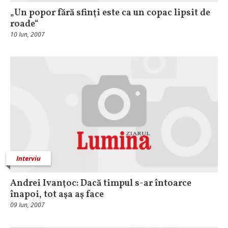
„Un popor fără sfinţi este ca un copac lipsit de
roade“
10 Iun, 2007
Interviu
Andrei Ivanţoc: Dacă timpul s-ar întoarce
înapoi, tot aşa aş face
09 Iun, 2007