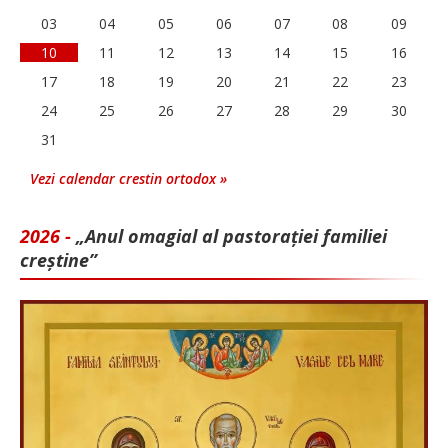
03
04
05
06
07
08
09
10
11
12
13
14
15
16
17
18
19
20
21
22
23
24
25
26
27
28
29
30
31
Vezi calendar crestin ortodox »
2026 -
„Anul omagial al pastorației familiei
creștine”