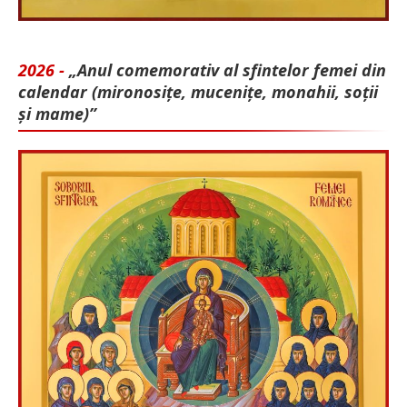
2026 -
„Anul comemorativ al sfintelor femei din
calendar (mironosițe, mu­cenițe, monahii, soții
și mame)”