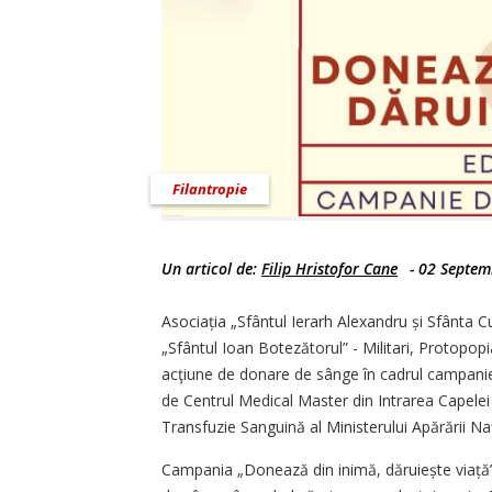
Filantropie
Un articol de:
Filip Hristofor Cane
-
02 Septem
Asociația „Sfântul Ierarh Alexandru și Sfânta 
„Sfântul Ioan Botezătorul” - Militari, Protopop
acţiune de donare de sânge în cadrul campaniei
de Centrul Medical Master din Intrarea Capelei 
Transfuzie Sanguină al Ministerului Apărării Na
Campania „Donează din inimă, dăruiește viață”