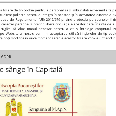
ză fişiere de tip cookie pentru a personaliza și îmbunătăți experiența ta p
alizat politicile pentru a integra în acestea și în activitatea curentă a Z
opuse de Regulamentul (UE) 2016/679 privind protecția persoanelor fizi
 caracter personal și privind libera circulație a acestor date. Înainte de 
eologie și spiritualitate
Educaţie și Cultură
Societate
rugăm să aloci timpul necesar pentru a citi și înțelege conținutul Pol
pe Website-ul nostru confirmi acceptarea utilizării fişierelor de tip cook
că poți modifica în orice moment setările acestor fişiere cookie urmând ins
GDPR
e de sânge în Capitală
 sânge în Capitală
ie
Februarie
Martie
Aprilie
Mai
Iunie