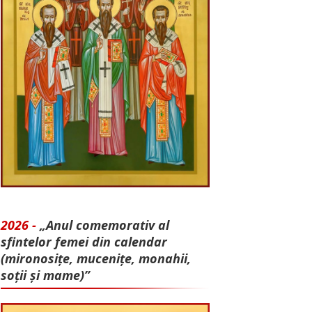
2026 -
„Anul comemorativ al
sfintelor femei din calendar
(mironosițe, mu­cenițe, monahii,
soții și mame)”