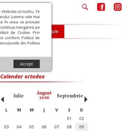
e Website-ul nostru. Te
iarului Lumina cele mai
ce în ceea ce privește
a continua navigarea pe
Opinii
Filantropie
iticii de Cookie. Prin
ie conform Politicii de
trucțiunile din Politica
Accept
Calendar ortodox
‹
›
August
Iulie
Septembrie
Octombrie
Noiembri
2026
L
M
M
J
V
S
D
01
02
03
04
05
06
07
08
09