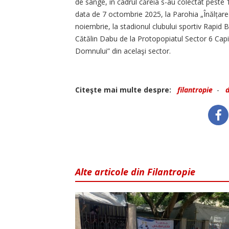
de sânge, în cadrul căreia s-au colectat peste 12
data de 7 octombrie 2025, la Parohia „Înălța­rea
noiembrie, la stadionul clubului sportiv Rapid 
Cătălin Dabu de la Protopopiatul Sector 6 Capita
Domnului” din acelaşi sector.
Citeşte mai multe despre:
filantropie
-
Alte articole din Filantropie