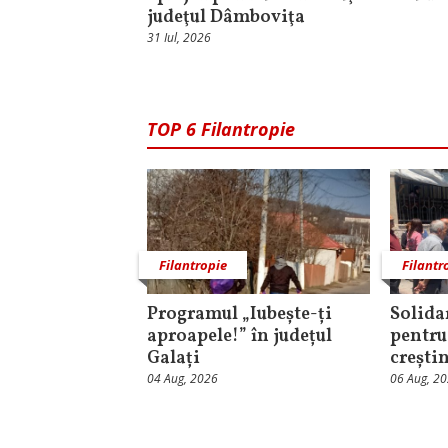
judeţul Dâmboviţa
31 Iul, 2026
TOP 6 Filantropie
Filantropie
Filantr
Programul „Iubește-ți
Solida
aproapele!” în județul
pentru
Galați
crești
04 Aug, 2026
06 Aug, 2