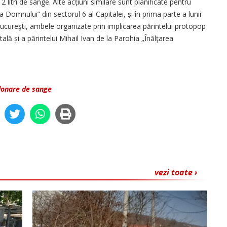
 litri de sânge. Alte acțiuni similare sunt planificate pentru
 Domnului” din sectorul 6 al Capitalei, și în prima parte a lunii
Bucureşti, ambele or­ganizate prin implicarea părintelui protopop
lă și a părintelui Mihail Ivan de la Parohia „Înălţarea
donare de sange
vezi toate ›