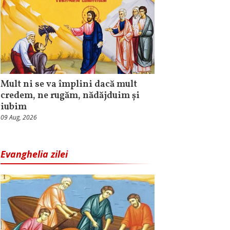
Mult ni se va împlini dacă mult
credem, ne rugăm, nădăjduim și
iubim
09 Aug, 2026
Evanghelia zilei