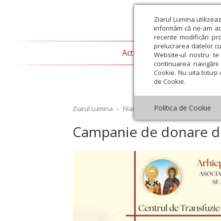
Ziarul Lumina utilizea
informăm că ne-am actu
recente modificări pr
prelucrarea datelor cu
Actualitate religioasă
T
Website-ul nostru te 
continuarea navigării 
Cookie. Nu uita totuși 
de Cookie.
Politica de Cookie
Ziarul Lumina
›
Filantropie
›
Campanie de donar
Campanie de donare de
st
Septembrie
Octombrie
Noiembrie
Decembrie
Ianuar