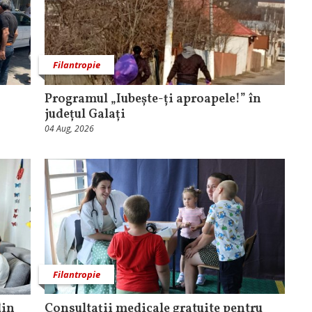
Filantropie
Programul „Iubește-ți aproapele!” în
județul Galați
04 Aug, 2026
Filantropie
din
Consultații medicale gratuite pentru