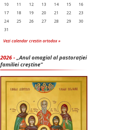
10
11
12
13
14
15
16
17
18
19
20
21
22
23
24
25
26
27
28
29
30
31
Vezi calendar crestin ortodox »
2026 -
„Anul omagial al pastorației
familiei creștine”