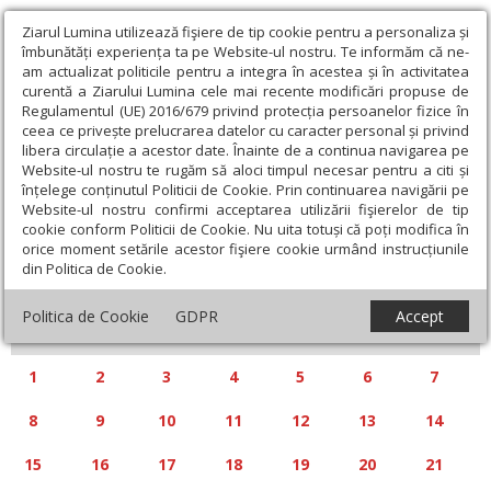
Ziarul Lumina utilizează fişiere de tip cookie pentru a personaliza și
îmbunătăți experiența ta pe Website-ul nostru. Te informăm că ne-
am actualizat politicile pentru a integra în acestea și în activitatea
curentă a Ziarului Lumina cele mai recente modificări propuse de
Regulamentul (UE) 2016/679 privind protecția persoanelor fizice în
ceea ce privește prelucrarea datelor cu caracter personal și privind
libera circulație a acestor date. Înainte de a continua navigarea pe
Website-ul nostru te rugăm să aloci timpul necesar pentru a citi și
Calendar articole
înțelege conținutul Politicii de Cookie. Prin continuarea navigării pe
Website-ul nostru confirmi acceptarea utilizării fişierelor de tip
cookie conform Politicii de Cookie. Nu uita totuși că poți modifica în
orice moment setările acestor fişiere cookie urmând instrucțiunile
din Politica de Cookie.
«
»
AUGUST 2011
Politica de Cookie
GDPR
Accept
L
M
M
J
V
S
D
1
2
3
4
5
6
7
8
9
10
11
12
13
14
15
16
17
18
19
20
21