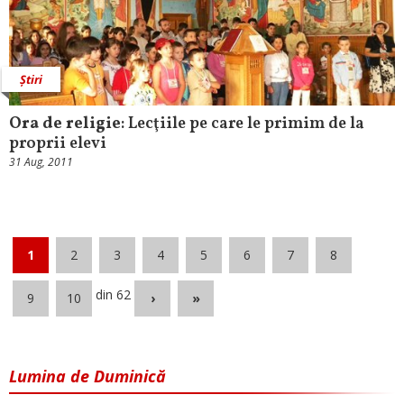
Știri
Ora de religie
: Lecţiile pe care le primim de la
proprii elevi
31 Aug, 2011
1
2
3
4
5
6
7
8
din 62
9
10
›
»
Lumina de Duminică