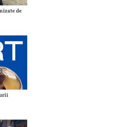
anizate de
urii