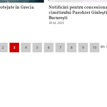
otejate în Grecia
Notificări pentru concesiona
cimitirului Parohiei Giulești
București
30 Iul, 2025
din 
2
3
4
5
6
7
8
9
10