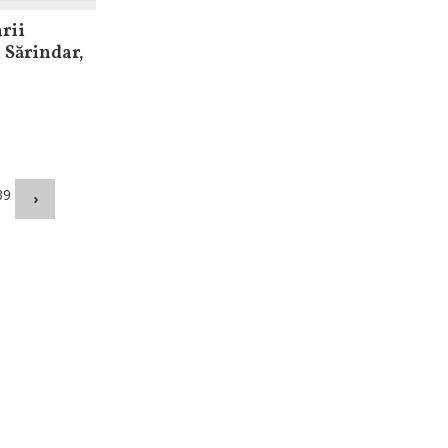
rii
 Sărindar,
39
›