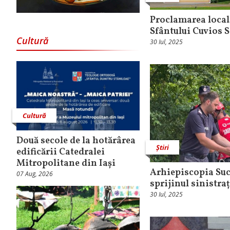
Proclamarea local
Sfântului Cuvios S
Cultură
30 Iul, 2025
Cultură
Două secole de la hotărârea
Știri
edificării Catedralei
Mitropolitane din Iași
Arhiepiscopia Suce
07 Aug, 2026
sprijinul sinistraț
30 Iul, 2025