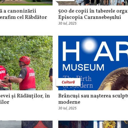
ă a canonizării
500 de copii în taberele org
erafim cel Răbdător
Episcopia Caransebeșului
30 Iul, 2025
Cultură
vei și Rădăuților, în
Brâncuşi sau naşterea sculpt
ilor
moderne
30 Iul, 2025