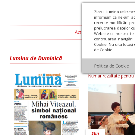
Ziarul Lumina utilizea
informăm că ne-am actu
recente modificări pr
prelucrarea datelor cu
Actualitate religioasă
T
Website-ul nostru te 
continuarea navigării 
Cookie. Nu uita totuși 
de Cookie.
Lumina de Duminică
Arhiva ziar Zi
Politica de Cookie
Numar rezultate pentru
Știri