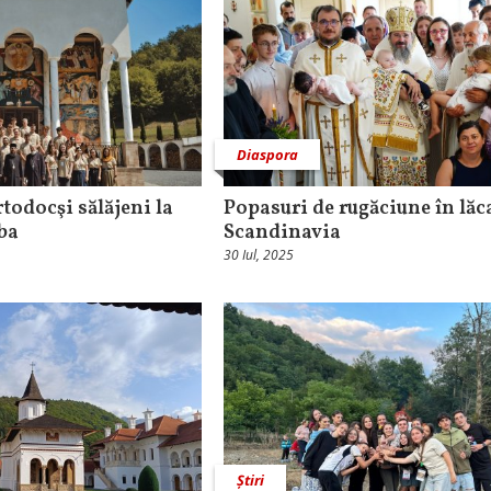
Diaspora
rtodocşi sălăjeni la
Popasuri de rugăciune în lăc
ba
Scandinavia
30 Iul, 2025
Știri