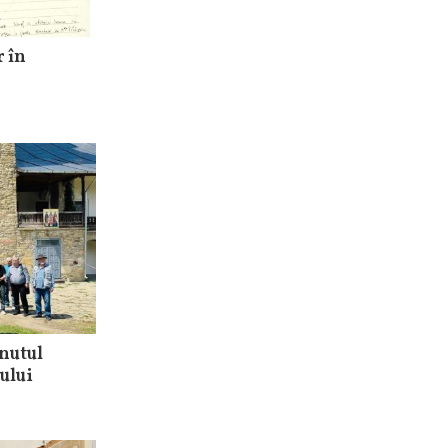
 în
inutul
țului