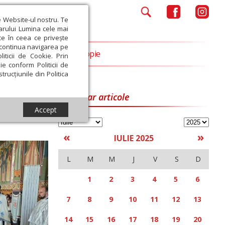
e Website-ul nostru. Te
iarului Lumina cele mai
ce în ceea ce privește
a continua navigarea pe
Opinii
Filantropie
iticii de Cookie. Prin
ie conform Politicii de
trucțiunile din Politica
Calendar articole
Accept
«
»
IULIE 2025
L
M
M
J
V
S
D
1
2
3
4
5
6
7
8
9
10
11
12
13
14
15
16
17
18
19
20