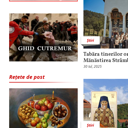
Știri
Tabăra tinerilor o
Mănăstirea Strâm
30 Iul, 2025
Rețete de post
Știri