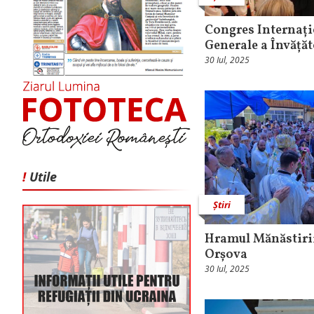
Congres Internați
Generale a Învăță
30 Iul, 2025
!
Utile
Știri
Hramul Mănăstirii
Orșova
30 Iul, 2025