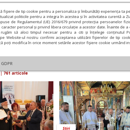
ză fişiere de tip cookie pentru a personaliza și îmbunătăți experiența ta p
alizat politicile pentru a integra în acestea și în activitatea curentă a Z
opuse de Regulamentul (UE) 2016/679 privind protecția persoanelor fizi
 caracter personal și privind libera circulație a acestor date. Înainte de 
eologie și spiritualitate
Educaţie și Cultură
Societate
rugăm să aloci timpul necesar pentru a citi și înțelege conținutul Pol
pe Website-ul nostru confirmi acceptarea utilizării fişierelor de tip cook
că poți modifica în orice moment setările acestor fişiere cookie urmând ins
arul Lumina din Iulie 2025 - pagina 3
GDPR
|
761 articole
Știri