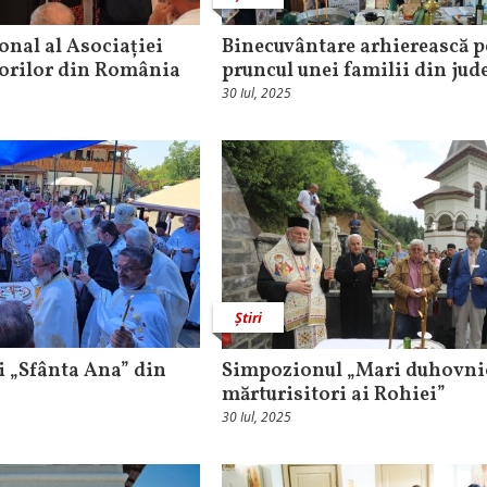
onal al Asociației
Binecuvântare arhierească p
torilor din România
pruncul unei familii din jude
30 Iul, 2025
Știri
 „Sfânta Ana” din
Simpozionul „Mari duhovnic
mărturisitori ai Rohiei”
30 Iul, 2025