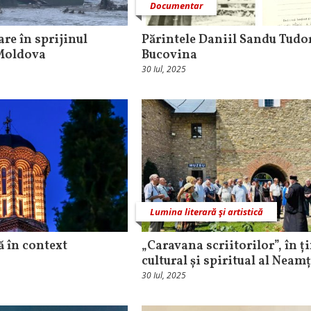
Documentar
e în sprijinul
Părintele Daniil Sandu Tudor
 Moldova
Bucovina
30 Iul, 2025
Lumina literară şi artistică
ă în context
„Caravana scriitorilor”, în ț
cultural și spiritual al Neam
30 Iul, 2025