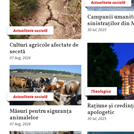
Actualitate socială
Campanii umanitar
sinistraților din
30 Iul, 2025
Actualitate socială
Culturi agricole afectate de
secetă
07 Aug, 2026
Theologica
Actualitate socială
Rațiune și credinț
Măsuri pentru siguranţa
apologetic
animalelor
30 Iul, 2025
07 Aug, 2026