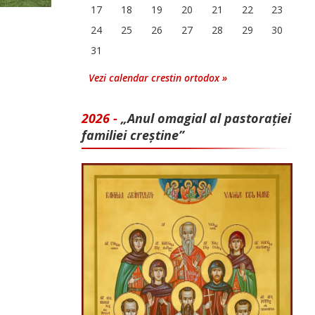
17
18
19
20
21
22
23
24
25
26
27
28
29
30
31
Vezi calendar crestin ortodox »
2026 -
„Anul omagial al pastorației
familiei creștine”