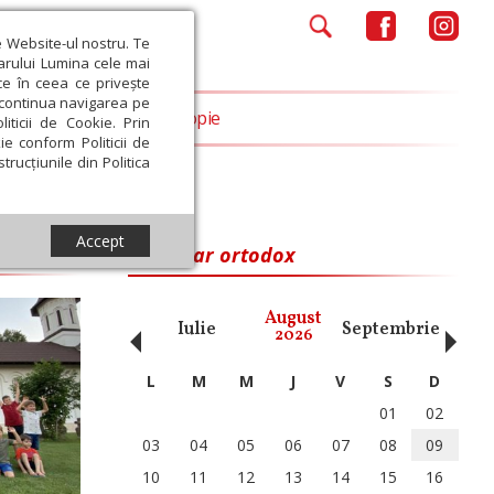
e Website-ul nostru. Te
iarului Lumina cele mai
ce în ceea ce privește
a continua navigarea pe
Opinii
Filantropie
iticii de Cookie. Prin
ie conform Politicii de
trucțiunile din Politica
Accept
Calendar ortodox
‹
›
August
ai
Iunie
Iulie
Septembrie
Octom
2026
L
M
M
J
V
S
D
01
02
03
04
05
06
07
08
09
10
11
12
13
14
15
16