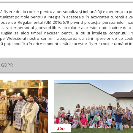
ză fişiere de tip cookie pentru a personaliza și îmbunătăți experiența ta p
alizat politicile pentru a integra în acestea și în activitatea curentă a Z
opuse de Regulamentul (UE) 2016/679 privind protecția persoanelor fizi
 caracter personal și privind libera circulație a acestor date. Înainte de 
eologie și spiritualitate
Educaţie și Cultură
Societate
rugăm să aloci timpul necesar pentru a citi și înțelege conținutul Pol
pe Website-ul nostru confirmi acceptarea utilizării fişierelor de tip cook
că poți modifica în orice moment setările acestor fişiere cookie urmând ins
GDPR
embrie
Ianuarie
Februarie
Martie
Aprilie
M
Știri