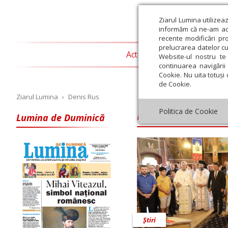
Ziarul Lumina utilizea
informăm că ne-am actu
recente modificări pr
prelucrarea datelor cu
Actualitate religioasă
T
Website-ul nostru te 
continuarea navigării 
Cookie. Nu uita totuși 
de Cookie.
Ziarul Lumina
›
Denis Rus
Denis Rus
Politica de Cookie
Lumina de Duminică
Iulie
August
Septembrie
Octombrie
Noiembrie
Dec
Știri