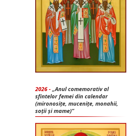
2026 -
„Anul comemorativ al
sfintelor femei din calendar
(mironosițe, mu­cenițe, monahii,
soții și mame)”