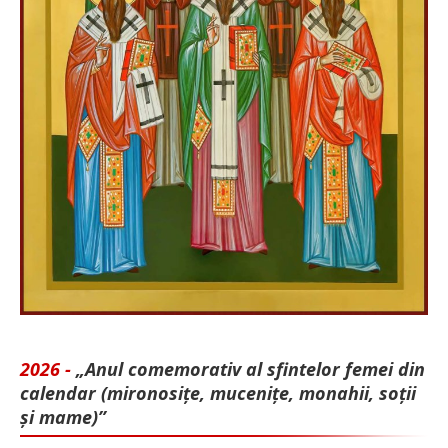
2026 -
„Anul comemorativ al sfintelor femei din
calendar (mironosițe, mu­cenițe, monahii, soții
și mame)”