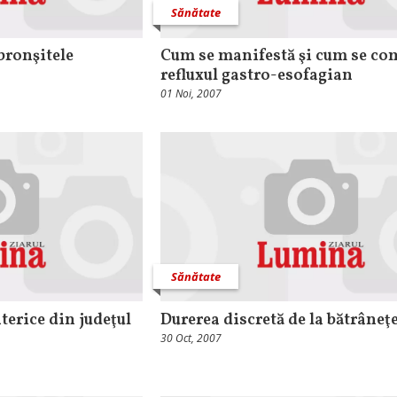
Sănătate
bronşitele
Cum se manifestă şi cum se co
refluxul gastro-esofagian
01 Noi, 2007
Sănătate
terice din judeţul
Durerea discretă de la bătrâneţ
30 Oct, 2007