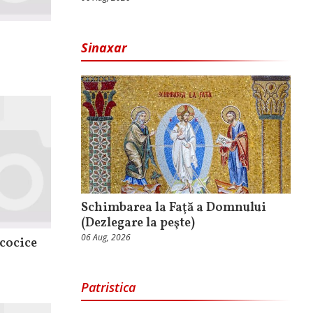
Sinaxar
Schimbarea la Faţă a Domnului
(Dezlegare la peşte)
06 Aug, 2026
ococice
Patristica