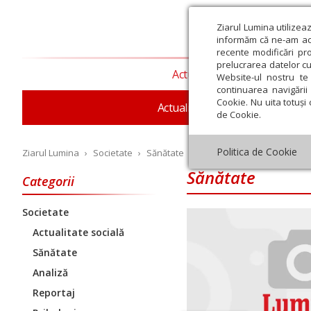
Ziarul Lumina utilizea
informăm că ne-am actu
recente modificări pr
prelucrarea datelor cu
Actualitate religioasă
T
Website-ul nostru te 
continuarea navigării 
Cookie. Nu uita totuși 
Actualitate socială
Sănăta
de Cookie.
Politica de Cookie
Ziarul Lumina
›
Societate
›
Sănătate
Sănătate
Categorii
Societate
Iulie
August
Septembrie
Octombrie
Noiembrie
Dec
Actualitate socială
Sănătate
Analiză
Reportaj