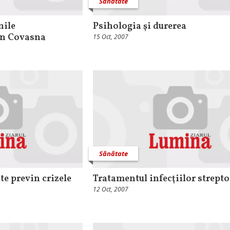
Sănătate
nile
Psihologia şi durerea
in Covasna
15 Oct, 2007
Sănătate
te previn crizele
Tratamentul infecţiilor strept
12 Oct, 2007