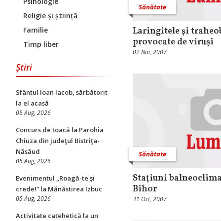
Psihologie
Sănătate
Religie și știință
Familie
Laringitele şi traheo
provocate de viruşi
Timp liber
02 Noi, 2007
Știri
Sfântul Ioan Iacob, sărbătorit
la el acasă
05 Aug, 2026
​Concurs de toacă la Parohia
Chiuza din judeţul Bistriţa-
Năsăud
Sănătate
05 Aug, 2026
Staţiuni balneoclima
Evenimentul „Roagă-te și
Bihor
crede!” la Mănăstirea Izbuc
05 Aug, 2026
31 Oct, 2007
Activitate catehetică la un