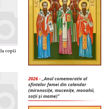
la copii
2026 -
„Anul comemorativ al
sfintelor femei din calendar
(mironosițe, mu­cenițe, monahii,
soții și mame)”