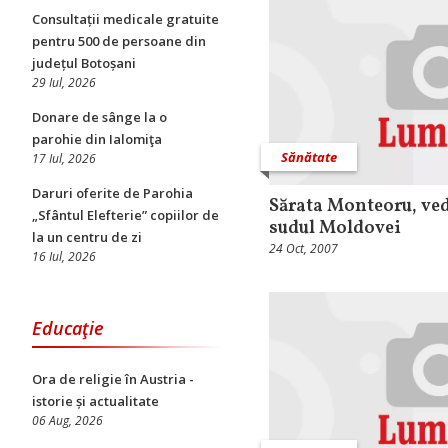
Consultații medicale gratuite
pentru 500 de persoane din
județul Botoșani
29 Iul, 2026
Donare de sânge la o
parohie din Ialomiţa
Sănătate
17 Iul, 2026
Daruri oferite de Parohia
Sărata Monteoru, ved
„Sfântul Elefterie” copiilor de
sudul Moldovei
la un centru de zi
24 Oct, 2007
16 Iul, 2026
Educaţie
Ora de religie în Austria -
istorie și actualitate
06 Aug, 2026