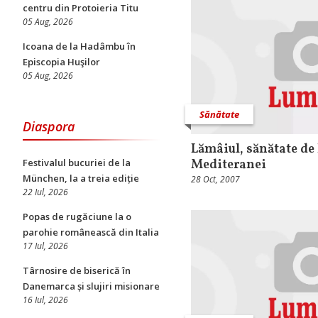
centru din Protoieria Titu
05 Aug, 2026
Icoana de la Hadâmbu în
Episcopia Huşilor
05 Aug, 2026
Sănătate
Diaspora
Lămâiul, sănătate de 
Mediteranei
Festivalul bucuriei de la
München, la a treia ediție
28 Oct, 2007
22 Iul, 2026
Popas de rugăciune la o
parohie românească din Italia
17 Iul, 2026
Târnosire de biserică în
Danemarca și slujiri misionare
16 Iul, 2026