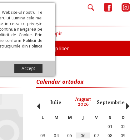
e Website-ul nostru. Te
iarului Lumina cele mai
ce în ceea ce privește
a continua navigarea pe
Opinii
Filantropie
iticii de Cookie. Prin
ie conform Politicii de
trucțiunile din Politica
nță
Familie
Timp liber
Accept
Calendar ortodox
‹
›
August
ai
Iunie
Iulie
Septembrie
Octom
2026
L
M
M
J
V
S
D
01
02
03
04
05
06
07
08
09