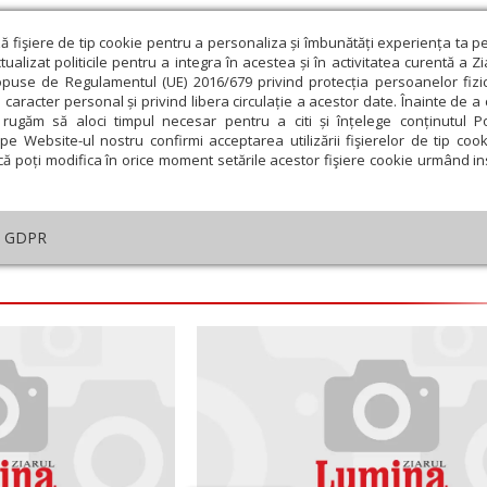
ză fişiere de tip cookie pentru a personaliza și îmbunătăți experiența ta p
alizat politicile pentru a integra în acestea și în activitatea curentă a Z
opuse de Regulamentul (UE) 2016/679 privind protecția persoanelor fizi
 caracter personal și privind libera circulație a acestor date. Înainte de 
eologie și spiritualitate
Educaţie și Cultură
Societate
rugăm să aloci timpul necesar pentru a citi și înțelege conținutul Pol
pe Website-ul nostru confirmi acceptarea utilizării fişierelor de tip cook
că poți modifica în orice moment setările acestor fişiere cookie urmând ins
te
Analiză
Reportaj
Psihologie
Religie și știi
GDPR
embrie
Ianuarie
Februarie
Martie
Aprilie
M