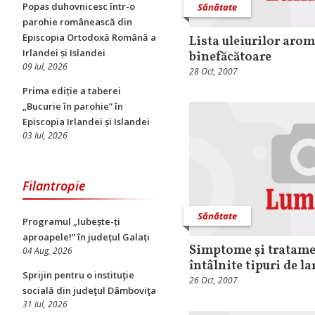
Popas duhovnicesc într-o
Sănătate
parohie românească din
Episcopia Ortodoxă Română a
Lista uleiurilor arom
Irlandei și Islandei
binefăcătoare
09 Iul, 2026
28 Oct, 2007
Prima ediție a taberei
„Bucurie în parohie” în
Episcopia Irlandei și Islandei
03 Iul, 2026
Filantropie
Sănătate
Programul „Iubește-ți
aproapele!” în județul Galați
Simptome şi tratame
04 Aug, 2026
întâlnite tipuri de la
Sprijin pentru o instituţie
26 Oct, 2007
socială din judeţul Dâmboviţa
31 Iul, 2026