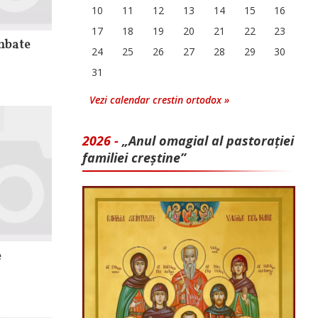
10
11
12
13
14
15
16
17
18
19
20
21
22
23
mbate
24
25
26
27
28
29
30
31
Vezi calendar crestin ortodox »
2026 -
„Anul omagial al pastorației
familiei creștine”
e