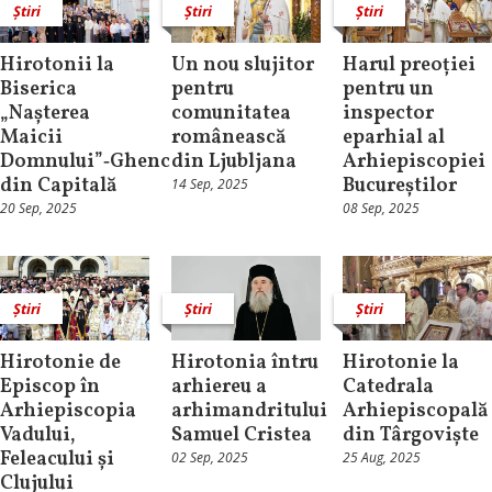
Știri
Știri
Știri
Hirotonii la
Un nou slujitor
Harul preoției
Biserica
pentru
pentru un
„Nașterea
comunitatea
inspector
Maicii
românească
eparhial al
Domnului”‑Ghencea
din Ljubljana
Arhiepiscopiei
din Capitală
Bucureștilor
14 Sep, 2025
20 Sep, 2025
08 Sep, 2025
Știri
Știri
Știri
Hirotonie de
Hirotonia întru
Hirotonie la
Episcop în
arhiereu a
Catedrala
Arhiepiscopia
arhimandritului
Arhiepiscopală
Vadului,
Samuel Cristea
din Târgoviște
Feleacului și
02 Sep, 2025
25 Aug, 2025
Clujului