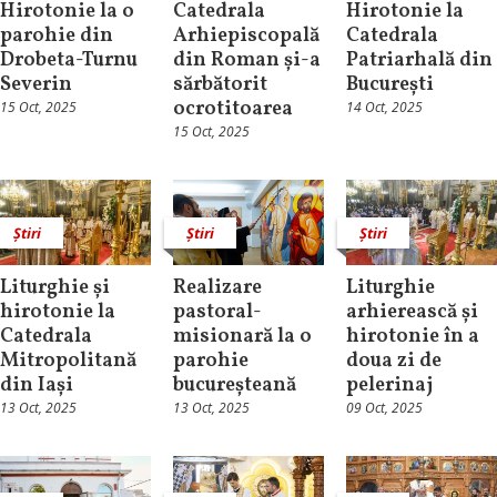
Hirotonie la o
Catedrala
Hirotonie la
parohie din
Arhiepiscopală
Catedrala
Drobeta-Turnu
din Roman și-a
Patriarhală din
Severin
sărbătorit
București
ocrotitoarea
15 Oct, 2025
14 Oct, 2025
15 Oct, 2025
Știri
Știri
Știri
Liturghie și
Realizare
Liturghie
hirotonie la
pastoral-
arhierească și
Catedrala
misionară la o
hirotonie în a
Mitropolitană
parohie
doua zi de
din Iași
bucureșteană
pelerinaj
13 Oct, 2025
13 Oct, 2025
09 Oct, 2025