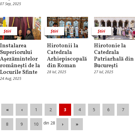
07 Sep, 2025
Știri
Știri
Știri
Instalarea
Hirotonii la
Hirotonie la
Superiorului
Catedrala
Catedrala
Așezămintelor
Arhiepiscopală
Patriarhală din
românești de la
din Roman
București
Locurile Sfinte
28 Iul, 2025
27 Iul, 2025
24 Aug, 2025
«
‹
1
2
3
4
5
6
7
din 28
8
9
10
›
»