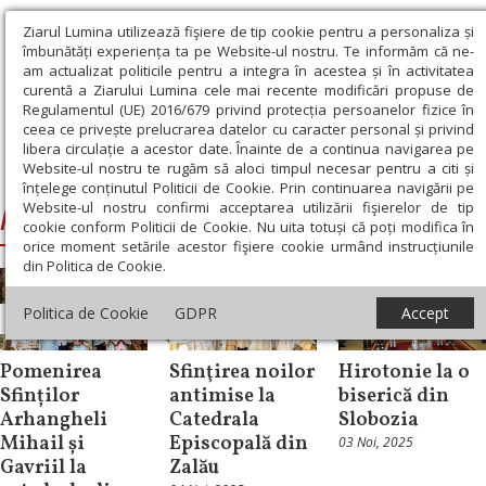
Ziarul Lumina utilizează fişiere de tip cookie pentru a personaliza și
îmbunătăți experiența ta pe Website-ul nostru. Te informăm că ne-
am actualizat politicile pentru a integra în acestea și în activitatea
curentă a Ziarului Lumina cele mai recente modificări propuse de
Regulamentul (UE) 2016/679 privind protecția persoanelor fizice în
ceea ce privește prelucrarea datelor cu caracter personal și privind
libera circulație a acestor date. Înainte de a continua navigarea pe
Website-ul nostru te rugăm să aloci timpul necesar pentru a citi și
Ziarul Lumina
›
hirotonie
înțelege conținutul Politicii de Cookie. Prin continuarea navigării pe
Website-ul nostru confirmi acceptarea utilizării fişierelor de tip
hirotonie
cookie conform Politicii de Cookie. Nu uita totuși că poți modifica în
orice moment setările acestor fişiere cookie urmând instrucțiunile
din Politica de Cookie.
Politica de Cookie
GDPR
Accept
Știri
Știri
Știri
Pomenirea
Sfinţirea noilor
Hirotonie la o
Sfinților
antimise la
biserică din
Arhangheli
Catedrala
Slobozia
Mihail și
Episcopală din
03 Noi, 2025
Gavriil la
Zalău