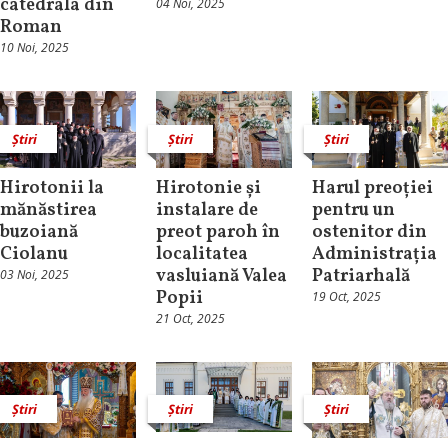
catedrala din
04 Noi, 2025
Roman
10 Noi, 2025
Știri
Știri
Știri
Hirotonii la
Hirotonie și
Harul preoției
mănăstirea
instalare de
pentru un
buzoiană
preot paroh în
ostenitor din
Ciolanu
localitatea
Administrația
vasluiană Valea
Patriarhală
03 Noi, 2025
Popii
19 Oct, 2025
21 Oct, 2025
Știri
Știri
Știri