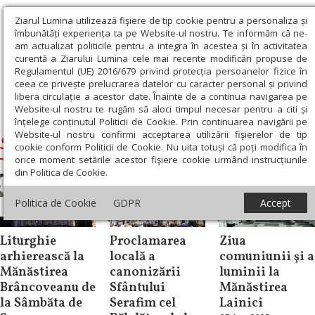
Ziarul Lumina utilizează fişiere de tip cookie pentru a personaliza și
îmbunătăți experiența ta pe Website-ul nostru. Te informăm că ne-
am actualizat politicile pentru a integra în acestea și în activitatea
curentă a Ziarului Lumina cele mai recente modificări propuse de
Regulamentul (UE) 2016/679 privind protecția persoanelor fizice în
ceea ce privește prelucrarea datelor cu caracter personal și privind
libera circulație a acestor date. Înainte de a continua navigarea pe
Website-ul nostru te rugăm să aloci timpul necesar pentru a citi și
Ziarul Lumina
›
Siluan, Episcopul Ungariei
înțelege conținutul Politicii de Cookie. Prin continuarea navigării pe
Website-ul nostru confirmi acceptarea utilizării fişierelor de tip
Siluan, Episcopul Ungariei
cookie conform Politicii de Cookie. Nu uita totuși că poți modifica în
orice moment setările acestor fişiere cookie urmând instrucțiunile
din Politica de Cookie.
Politica de Cookie
GDPR
Accept
Știri
Știri
Știri
Liturghie
Proclamarea
Ziua
arhierească la
locală a
comuniunii şi a
Mănăstirea
canonizării
luminii la
Brâncoveanu de
Sfântului
Mănăstirea
la Sâmbăta de
Serafim cel
Lainici