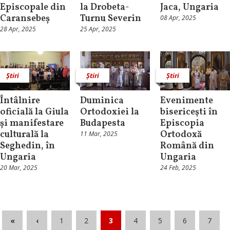
Episcopale din
la Drobeta-
Jaca, Ungaria
Caransebeș
Turnu Severin
08 Apr, 2025
28 Apr, 2025
25 Apr, 2025
Știri
Știri
Știri
Întâlnire
Duminica
Evenimente
oficială la Giula
Ortodoxiei la
bisericeşti în
și manifestare
Budapesta
Episcopia
culturală la
Ortodoxă
11 Mar, 2025
Seghedin, în
Română din
Ungaria
Ungaria
20 Mar, 2025
24 Feb, 2025
«
‹
1
2
3
4
5
6
7