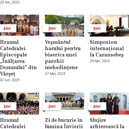
26 Iun, 2025
Știri
Știri
Știri
Hramul
Veșmântul
Simpozion
Catedralei
harului pentru
internaţional
Episcopale
biserica unei
la Caransebeș
„Înălțarea
parohii
29 Apr, 2025
Domnului” din
mehedințene
Vârșeț
27 Mai, 2025
02 Iun, 2025
Știri
Știri
Știri
Hramul
Zi de bucurie în
Slujire
Catedralei
lumina Învierii
arhierească la