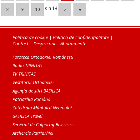
din 14
8
9
10
›
»
Politica de cookie
|
Politica de confidențialitate
|
Contact
|
Despre noi
|
Abonamente
|
Fototeca Ortodoxiei Românești
Radio TRINITAS
TV TRINITAS
Vestitorul Ortodoxiei
Agenţia de ştiri BASILICA
Patriarhia Română
Catedrala Mântuirii Neamului
BASILICA Travel
Serviciul de Colportaj Bisericesc
Atelierele Patriarhiei