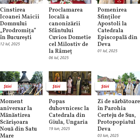
Cinstirea
Proclamarea
Pomenirea
Icoanei Maicii
locală a
Sfinților
Domnului
canonizării
Apostoli la
„Prodromița”
Sfântului
Catedrala
în București
Cuvios Dometie
Episcopală din
cel Milostiv de
Deva
12 Iul, 2025
la Râmeț
01 Iul, 2025
06 Iul, 2025
Știri
Știri
Știri
Moment
Popas
Zi de sărbătoare
aniversar la
duhovnicesc la
în Parohia
Mănăstirea
Catedrala din
Certeju de Sus,
Scărișoara
Giula, Ungaria
Protopopiatul
Nouă din Satu
Deva
19 Iun, 2025
Mare
03 Iun, 2025