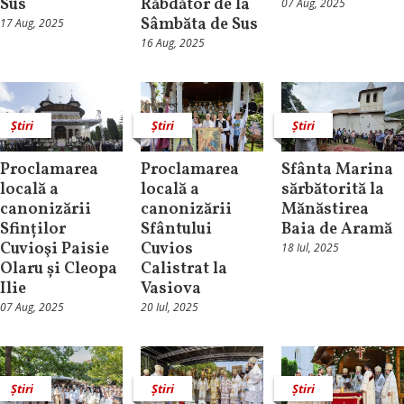
Sus
Răbdător de la
07 Aug, 2025
Sâmbăta de Sus
17 Aug, 2025
16 Aug, 2025
Știri
Știri
Știri
Proclamarea
Proclamarea
Sfânta Marina
locală a
locală a
sărbătorită la
canonizării
canonizării
Mănăstirea
Sfinților
Sfântului
Baia de Aramă
Cuvioşi Paisie
Cuvios
18 Iul, 2025
Olaru și Cleopa
Calistrat la
Ilie
Vasiova
07 Aug, 2025
20 Iul, 2025
Știri
Știri
Știri