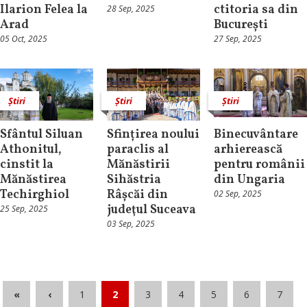
Ilarion Felea la
ctitoria sa din
28 Sep, 2025
Arad
București
05 Oct, 2025
27 Sep, 2025
Știri
Știri
Știri
Sfântul Siluan
Sfințirea noului
Binecuvântare
Athonitul,
paraclis al
arhierească
cinstit la
Mănăstirii
pentru românii
Mănăstirea
Sihăstria
din Ungaria
Techirghiol
Râșcăi din
02 Sep, 2025
judeţul Suceava
25 Sep, 2025
03 Sep, 2025
«
‹
1
2
3
4
5
6
7