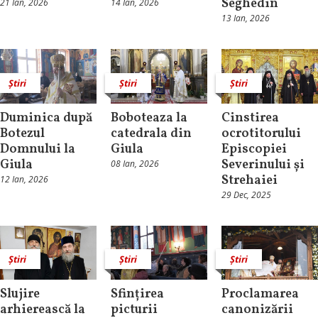
Seghedin
21 Ian, 2026
14 Ian, 2026
13 Ian, 2026
Știri
Știri
Știri
Duminica după
Boboteaza la
Cinstirea
Botezul
catedrala din
ocrotitorului
Domnului la
Giula
Episcopiei
Giula
Severinului și
08 Ian, 2026
Strehaiei
12 Ian, 2026
29 Dec, 2025
Știri
Știri
Știri
Slujire
Sfințirea
Proclamarea
arhierească la
picturii
canonizării