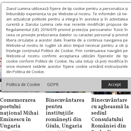
Ziarul Lumina utilizează fişiere de tip cookie pentru a personaliza și
îmbunătăți experiența ta pe Website-ul nostru. Te informăm că ne-
am actualizat politicile pentru a integra în acestea și în activitatea
curentă a Ziarului Lumina cele mai recente modificări propuse de
Regulamentul (UE) 2016/679 privind protecția persoanelor fizice în
ceea ce privește prelucrarea datelor cu caracter personal și privind
libera circulație a acestor date. Înainte de a continua navigarea pe
Website-ul nostru te rugăm să aloci timpul necesar pentru a citi și
Ziarul Lumina
›
Siluan, Episcopul Ungariei
înțelege conținutul Politicii de Cookie. Prin continuarea navigării pe
Website-ul nostru confirmi acceptarea utilizării fişierelor de tip
Siluan, Episcopul Ungariei
cookie conform Politicii de Cookie. Nu uita totuși că poți modifica în
orice moment setările acestor fişiere cookie urmând instrucțiunile
din Politica de Cookie.
Politica de Cookie
GDPR
Accept
Știri
Știri
Știri
Comemorarea
Binecuvântarea
Binecuvântare
poetului
pentru
cu agheasmă la
național Mihai
instituțiile
sediul
Eminescu în
românești din
Consulatului
Ungaria
Giula, Ungaria
României din