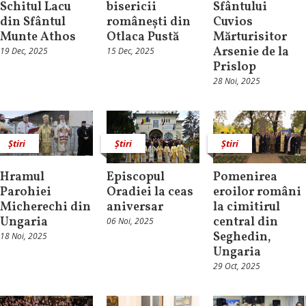
Schitul Lacu
bisericii
Sfântului
din Sfântul
românești din
Cuvios
Munte Athos
Otlaca Pustă
Mărturisitor
Arsenie de la
19 Dec, 2025
15 Dec, 2025
Prislop
28 Noi, 2025
Știri
Știri
Știri
Hramul
Episcopul
Pomenirea
Parohiei
Oradiei la ceas
eroilor români
Micherechi din
aniversar
la cimitirul
Ungaria
central din
06 Noi, 2025
Seghedin,
18 Noi, 2025
Ungaria
29 Oct, 2025