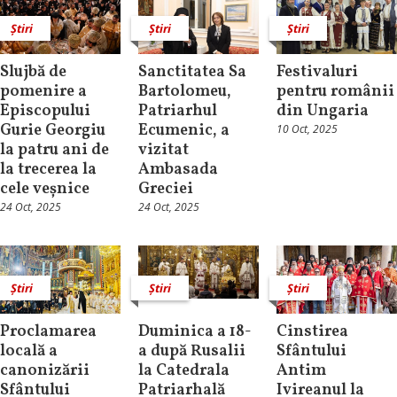
Știri
Știri
Știri
Slujbă de
Sanctitatea Sa
Festivaluri
pomenire a
Bartolomeu,
pentru românii
Episcopului
Patriarhul
din Ungaria
Gurie Georgiu
Ecumenic, a
10 Oct, 2025
la patru ani de
vizitat
la trecerea la
Ambasada
cele veșnice
Greciei
24 Oct, 2025
24 Oct, 2025
Știri
Știri
Știri
Proclamarea
Duminica a 18-
Cinstirea
locală a
a după Rusalii
Sfântului
canonizării
la Catedrala
Antim
Sfântului
Patriarhală
Ivireanul la